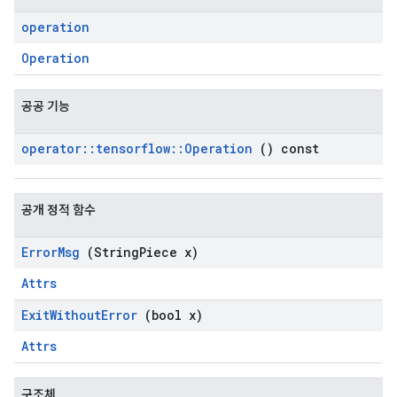
operation
Operation
공공 기능
operator
::
tensorflow
::
Operation
() const
공개 정적 함수
Error
Msg
(String
Piece x)
Attrs
Exit
Without
Error
(bool x)
Attrs
구조체