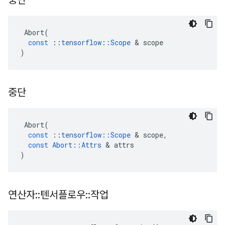
중단
Abort
(
const
::
tensorflow
::
Scope
&
scope
)
중단
Abort
(
const
::
tensorflow
::
Scope
&
scope
,
const
Abort
::
Attrs
&
attrs
)
연산자
::
텐서플로우
::
작업