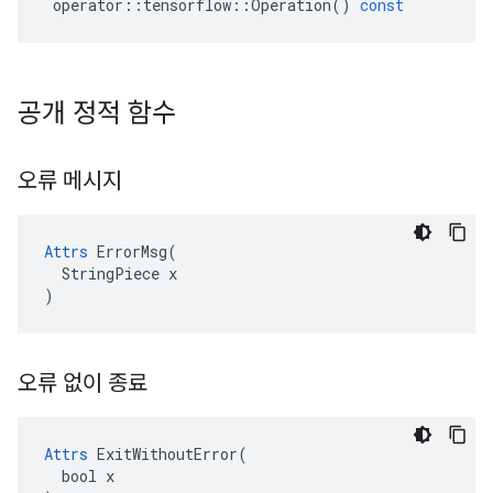
operator
::
tensorflow
::
Operation
()
const
공개 정적 함수
오류 메시지
Attrs
 ErrorMsg(

  StringPiece x

)
오류 없이 종료
Attrs
 ExitWithoutError(

  bool x
