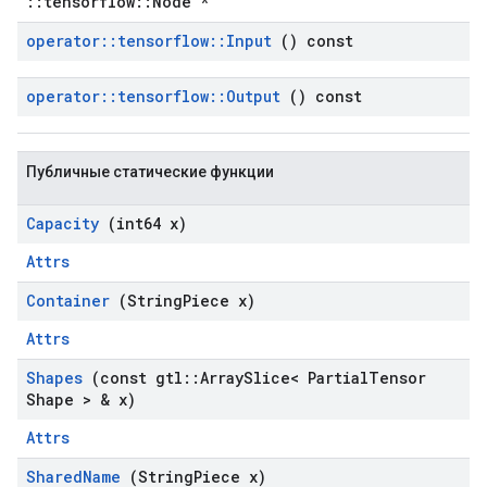
::tensorflow::Node *
operator
::
tensorflow
::
Input
() const
operator
::
tensorflow
::
Output
() const
Публичные статические функции
Capacity
(int64 x)
Attrs
Container
(String
Piece x)
Attrs
Shapes
(const gtl
::
Array
Slice< Partial
Tensor
Shape > & x)
Attrs
Shared
Name
(String
Piece x)