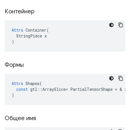
Контейнер
Attrs
 Container(

  StringPiece x

)
Формы
Attrs
Shapes
(
const
gtl
::
ArraySlice
<
PartialTensorShape
>
&
x
)
Общее имя