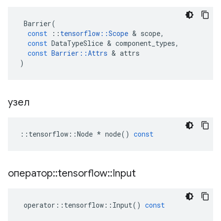
Barrier
(
const
::
tensorflow
::
Scope
&
scope
,
const
DataTypeSlice
&
component_types
,
const
Barrier
::
Attrs
&
attrs
)
узел
::
tensorflow
::
Node
*
node
()
const
оператор
::
tensorflow
::
Input
operator
::
tensorflow
::
Input
()
const