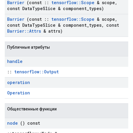
Barrier
(const
::
tensorflow
::
Scope
& scope
,
const Data
Type
Slice & component
_
types)
Barrier
(const
::
tensorflow
::
Scope
& scope
,
const Data
Type
Slice & component
_
types
,
const
Barrier
::
Attrs
& attrs)
Публичные атрибуты
handle
::
tensorflow::Output
operation
Operation
Общественные функции
node
() const