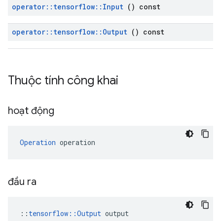
operator
::
tensorflow
::
Input
() const
operator
::
tensorflow
::
Output
() const
Thuộc tính công khai
hoạt động
Operation
 operation
đầu ra
::
tensorflow::Output
 output