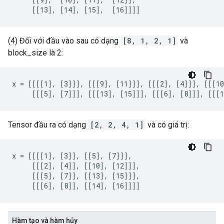
     [[13], [14], [15],  [16]]]]
(4) Đối với đầu vào sau có dạng
[8, 1, 2, 1]
và
block_size là 2:
x = [[[[1], [3]]], [[[9], [11]]], [[[2], [4]]], [[[10
     [[[5], [7]]], [[[13], [15]]], [[[6], [8]]], [[[1
Tensor đầu ra có dạng
[2, 2, 4, 1]
và có giá trị:
x = [[[[1], [3]], [[5], [7]]],

     [[[2], [4]], [[10], [12]]],

     [[[5], [7]], [[13], [15]]],

     [[[6], [8]], [[14], [16]]]]
Hàm tạo và hàm hủy