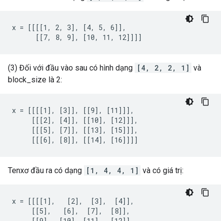
x = [[[[1, 2, 3], [4, 5, 6]],

      [[7, 8, 9], [10, 11, 12]]]]
(3) Đối với đầu vào sau có hình dạng
[4, 2, 2, 1]
và
block_size là 2:
x = [[[[1], [3]], [[9], [11]]],

     [[[2], [4]], [[10], [12]]],

     [[[5], [7]], [[13], [15]]],

     [[[6], [8]], [[14], [16]]]]
Tenxơ đầu ra có dạng
[1, 4, 4, 1]
và có giá trị:
x = [[[[1],   [2],  [3],  [4]],

     [[5],   [6],  [7],  [8]],

     [[9],  [10], [11],  [12]],
