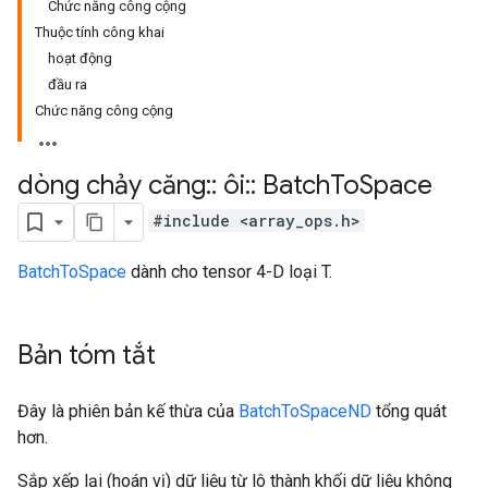
Chức năng công cộng
Thuộc tính công khai
hoạt động
đầu ra
Chức năng công cộng
dòng chảy căng
::
ôi
::
Batch
To
Space
#include <array_ops.h>
BatchToSpace
dành cho tensor 4-D loại T.
Bản tóm tắt
Đây là phiên bản kế thừa của
BatchToSpaceND
tổng quát
hơn.
Sắp xếp lại (hoán vị) dữ liệu từ lô thành khối dữ liệu không