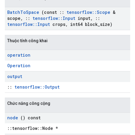
Batch
To
Space
(const
::
tensorflow
::
Scope
&
scope
,
::
tensorflow
::
Input
input
,
::
tensorflow
::
Input
crops
,
int64 block
_
size)
Thuộc tính công khai
operation
Operation
output
::
tensorflow::Output
Chức năng công cộng
node
() const
::tensorflow::Node *