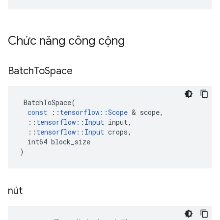
Chức năng công cộng
Batch
To
Space
BatchToSpace
(
const
::
tensorflow
::
Scope
&
scope
,
::
tensorflow
::
Input
input
,
::
tensorflow
::
Input
crops
,
int64
block_size
)
nút