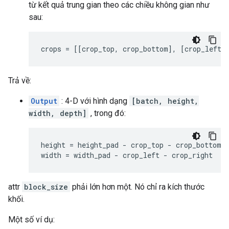
từ kết quả trung gian theo các chiều không gian như
sau:
crops = [[crop_top, crop_bottom], [crop_left,
Trả về:
Output
: 4-D với hình dạng
[batch, height,
width, depth]
, trong đó:
height = height_pad - crop_top - crop_bottom

width = width_pad - crop_left - crop_right
attr
block_size
phải lớn hơn một. Nó chỉ ra kích thước
khối.
Một số ví dụ: