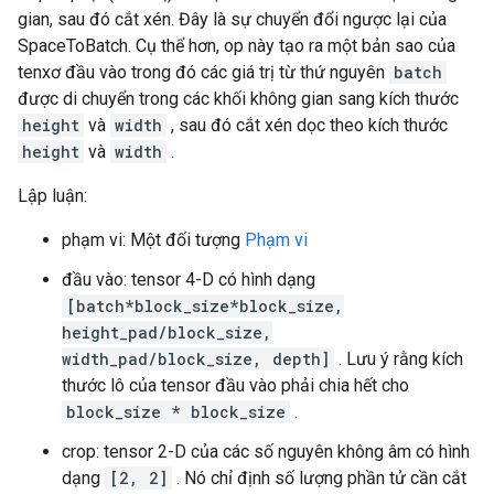
gian, sau đó cắt xén. Đây là sự chuyển đổi ngược lại của
SpaceToBatch. Cụ thể hơn, op này tạo ra một bản sao của
tenxơ đầu vào trong đó các giá trị từ thứ nguyên
batch
được di chuyển trong các khối không gian sang kích thước
height
và
width
, sau đó cắt xén dọc theo kích thước
height
và
width
.
Lập luận:
phạm vi: Một đối tượng
Phạm vi
đầu vào: tensor 4-D có hình dạng
[batch*block_size*block_size,
height_pad/block_size,
width_pad/block_size, depth]
. Lưu ý rằng kích
thước lô của tensor đầu vào phải chia hết cho
block_size * block_size
.
crop: tensor 2-D của các số nguyên không âm có hình
dạng
[2, 2]
. Nó chỉ định số lượng phần tử cần cắt