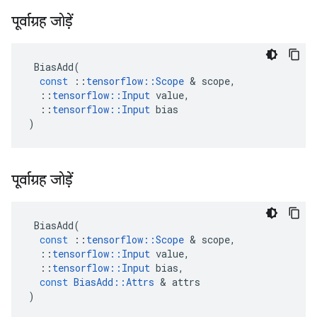
पूर्वाग्रह जोड़ें
BiasAdd
(
const
::
tensorflow
::
Scope
&
scope
,
::
tensorflow
::
Input
value
,
::
tensorflow
::
Input
bias
)
पूर्वाग्रह जोड़ें
BiasAdd
(
const
::
tensorflow
::
Scope
&
scope
,
::
tensorflow
::
Input
value
,
::
tensorflow
::
Input
bias
,
const
BiasAdd
::
Attrs
&
attrs
)