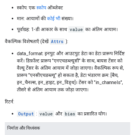
स्कोप: एक
स्कोप
ऑब्जेक्ट
मान: आयामों की
कोई भी
संख्या।
पूर्वाग्रह: 1-डी आकार के साथ
value
का अंतिम आयाम।
वैकल्पिक विशेषताएँ (देखें
Attrs
):
data_format: इनपुट और आउटपुट डेटा का डेटा प्रारूप निर्दिष्ट
करें। डिफ़ॉल्ट प्रारूप "एनएचडब्ल्यूसी" के साथ, बायस टेंसर को
वैल्यू टेंसर के अंतिम आयाम में जोड़ा जाएगा। वैकल्पिक रूप से,
प्रारूप "एनसीएचडब्ल्यू" हो सकता है, डेटा भंडारण क्रम: [बैच,
इन_चैनल्स, इन_हाइट, इन_विड्थ]। टेंसर को "in_channels",
तीसरे से अंतिम आयाम तक जोड़ा जाएगा।
रिटर्न:
Output
:
value
और
bias
का प्रसारित योग।
निर्माता और विध्वंसक