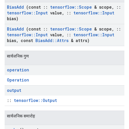
Bias
Add
(const
::
tensorflow
::
Scope
& scope
,
::
tensorflow
::
Input
value
,
::
tensorflow
::
Input
bias)
Bias
Add
(const
::
tensorflow
::
Scope
& scope
,
::
tensorflow
::
Input
value
,
::
tensorflow
::
Input
bias
,
const
Bias
Add
::
Attrs
& attrs)
सार्वजनिक गुण
operation
Operation
output
::
tensorflow::Output
सार्वजनिक समारोह