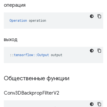
операция
Operation
 operation
выход
::
tensorflow::Output
 output
Общественные функции
Conv3DBackprop
Filter
V2