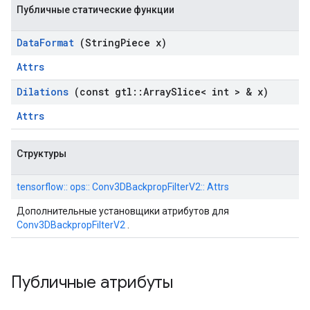
Публичные статические функции
Data
Format
(String
Piece x)
Attrs
Dilations
(const gtl
::
Array
Slice< int > & x)
Attrs
Структуры
tensorflow:: ops:: Conv3DBackpropFilterV2:: Attrs
Дополнительные установщики атрибутов для
Conv3DBackpropFilterV2
.
Публичные атрибуты