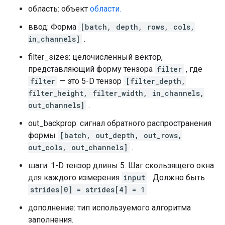
область: объект
области.
ввод: Форма
[batch, depth, rows, cols,
in_channels]
.
filter_sizes: целочисленный вектор,
представляющий форму тензора
filter
, где
filter
— это 5-D тензор
[filter_depth,
filter_height, filter_width, in_channels,
out_channels]
.
out_backprop: сигнал обратного распространения
формы
[batch, out_depth, out_rows,
out_cols, out_channels]
.
шаги: 1-D тензор длины 5. Шаг скользящего окна
для каждого измерения
input
. Должно быть
strides[0] = strides[4] = 1
.
дополнение: тип используемого алгоритма
заполнения.