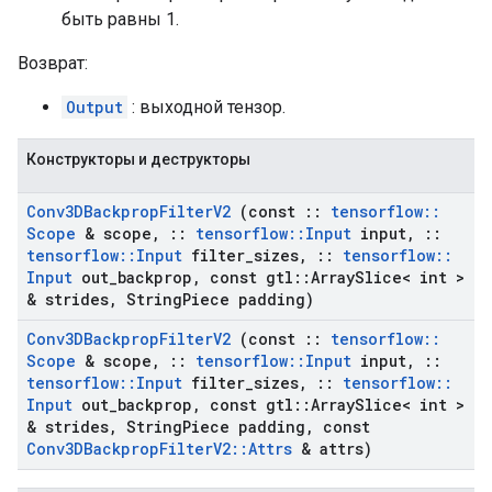
быть равны 1.
Возврат:
Output
: выходной тензор.
Конструкторы и деструкторы
Conv3DBackprop
Filter
V2
(const
::
tensorflow
::
Scope
& scope
,
::
tensorflow
::
Input
input
,
::
tensorflow
::
Input
filter
_
sizes
,
::
tensorflow
::
Input
out
_
backprop
,
const gtl
::
Array
Slice< int >
& strides
,
String
Piece padding)
Conv3DBackprop
Filter
V2
(const
::
tensorflow
::
Scope
& scope
,
::
tensorflow
::
Input
input
,
::
tensorflow
::
Input
filter
_
sizes
,
::
tensorflow
::
Input
out
_
backprop
,
const gtl
::
Array
Slice< int >
& strides
,
String
Piece padding
,
const
Conv3DBackprop
Filter
V2
::
Attrs
& attrs)