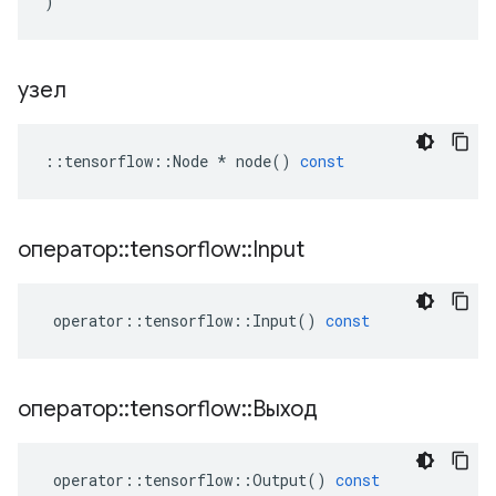
)
узел
::
tensorflow
::
Node
*
node
()
const
оператор
::
tensorflow
::
Input
operator
::
tensorflow
::
Input
()
const
оператор
::
tensorflow
::
Выход
operator
::
tensorflow
::
Output
()
const