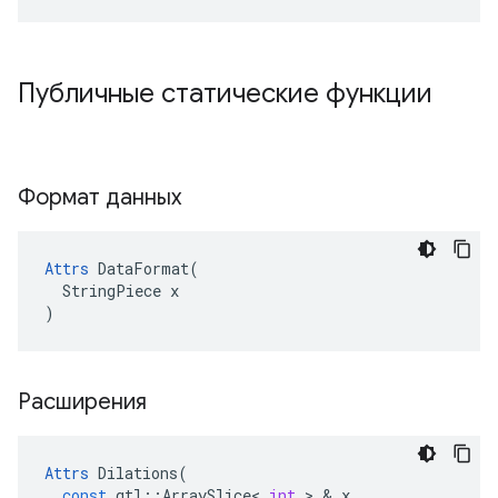
Публичные статические функции
Формат данных
Attrs
 DataFormat(

  StringPiece x

)
Расширения
Attrs
Dilations
(
const
gtl
::
ArraySlice
<
int
>
&
x