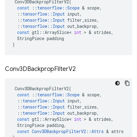
Conv3DBackpropFilterV2
(
const
::
tensorflow
::
Scope
&
scope
,
::
tensorflow
::
Input
input
,
::
tensorflow
::
Input
filter_sizes
,
::
tensorflow
::
Input
out_backprop
,
const
gtl
::
ArraySlice
<
int
>
&
strides
,
StringPiece
padding
)
Conv3DBackprop
Filter
V2
Conv3DBackpropFilterV2
(
const
::
tensorflow
::
Scope
&
scope
,
::
tensorflow
::
Input
input
,
::
tensorflow
::
Input
filter_sizes
,
::
tensorflow
::
Input
out_backprop
,
const
gtl
::
ArraySlice
<
int
>
&
strides
,
StringPiece
padding
,
const
Conv3DBackpropFilterV2
::
Attrs
&
attrs