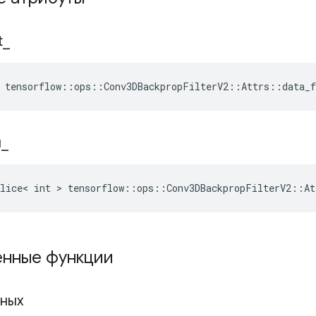
t
_
 tensorflow::ops::Conv3DBackpropFilterV2::Attrs::data_
я
_
lice< int > tensorflow::ops::Conv3DBackpropFilterV2::At
нные функции
нных