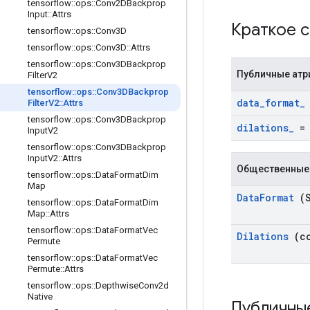
tensorflow
::
ops
::
Conv2DBackprop
Input
::
Attrs
Краткое 
tensorflow
::
ops
::
Conv3D
tensorflow
::
ops
::
Conv3D
::
Attrs
tensorflow
::
ops
::
Conv3DBackprop
Публичные атр
Filter
V2
tensorflow
::
ops
::
Conv3DBackprop
data
_
format
_
Filter
V2
::
Attrs
tensorflow
::
ops
::
Conv3DBackprop
dilations
_
Input
V2
tensorflow
::
ops
::
Conv3DBackprop
Input
V2
::
Attrs
Общественные
tensorflow
::
ops
::
Data
Format
Dim
Map
Data
Format
(S
tensorflow
::
ops
::
Data
Format
Dim
Map
::
Attrs
tensorflow
::
ops
::
Data
Format
Vec
Dilations
(co
Permute
tensorflow
::
ops
::
Data
Format
Vec
Permute
::
Attrs
tensorflow
::
ops
::
Depthwise
Conv2d
Native
Публичны