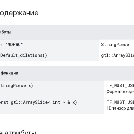
содержание
ибуты
= "NDHWC"
StringPiece
=
Default_dilations(
)
gtl::ArraySli
 функции
tring
Piece x)
TF_MUST_US
Формат входн
nst gtl
::
Array
Slice< int > & x)
TF_MUST_US
1D тензор дли
е атрибуты