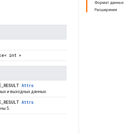
Формат данных
Расширения
ce< int >
E_RESULT
Attrs
ых и выходных данных.
E_RESULT
Attrs
ны 5.