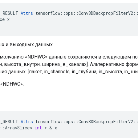
E_RESULT 
Attrs
 tensorflow::ops::Conv3DBackpropFilterV2::
ce x

х и выходных данных.
умолчанию «NDHWC» данные сохраняются в следующем поря
и, высота_внутри, ширина_в_каналах]. Альтернативно фо
я данных: [пакет, in_channels, in_глубина, in_высота, in_ши
 «NDHWC».
я
E_RESULT
Attrs
tensorflow
::
ops
::
Conv3DBackpropFilterV2
:
::
ArraySlice
<
int
>
&
x