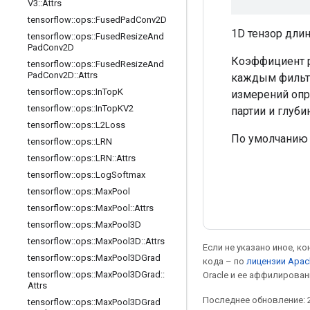
V3
::
Attrs
tensorflow
::
ops
::
Fused
Pad
Conv2D
1D тензор длин
tensorflow
::
ops
::
Fused
Resize
And
Pad
Conv2D
Коэффициент 
tensorflow
::
ops
::
Fused
Resize
And
Pad
Conv2D
::
Attrs
каждым фильтр
tensorflow
::
ops
::
In
Top
K
измерений опр
tensorflow
::
ops
::
In
Top
KV2
партии и глуб
tensorflow
::
ops
::
L2Loss
По умолчанию [1,
tensorflow
::
ops
::
LRN
tensorflow
::
ops
::
LRN
::
Attrs
tensorflow
::
ops
::
Log
Softmax
tensorflow
::
ops
::
Max
Pool
tensorflow
::
ops
::
Max
Pool
::
Attrs
tensorflow
::
ops
::
Max
Pool3D
tensorflow
::
ops
::
Max
Pool3D
::
Attrs
Если не указано иное, к
tensorflow
::
ops
::
Max
Pool3DGrad
кода – по
лицензии Apac
tensorflow
::
ops
::
Max
Pool3DGrad
::
Oracle и ее аффилирован
Attrs
Последнее обновление: 2
tensorflow
::
ops
::
Max
Pool3DGrad