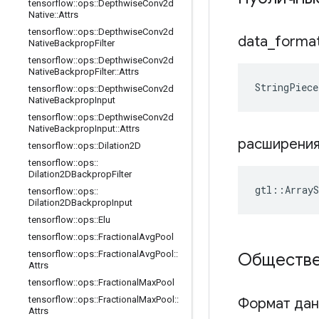
tensorflow
::
ops
::
Depthwise
Conv2d
Native
::
Attrs
tensorflow
::
ops
::
Depthwise
Conv2d
data
_
forma
Native
Backprop
Filter
tensorflow
::
ops
::
Depthwise
Conv2d
Native
Backprop
Filter
::
Attrs
StringPiece
tensorflow
::
ops
::
Depthwise
Conv2d
Native
Backprop
Input
tensorflow
::
ops
::
Depthwise
Conv2d
Native
Backprop
Input
::
Attrs
расширени
tensorflow
::
ops
::
Dilation2D
tensorflow
::
ops
::
Dilation2DBackprop
Filter
gtl::ArrayS
tensorflow
::
ops
::
Dilation2DBackprop
Input
tensorflow
::
ops
::
Elu
tensorflow
::
ops
::
Fractional
Avg
Pool
tensorflow
::
ops
::
Fractional
Avg
Pool
::
Обществе
Attrs
tensorflow
::
ops
::
Fractional
Max
Pool
tensorflow
::
ops
::
Fractional
Max
Pool
::
Формат да
Attrs