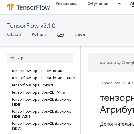
Обзор
Установка
Обучение
AP
tensorflow::ops::AvgPool
tensorflow::ops::AvgPool::Attrs
tensorflow::ops::AvgPool3D
TensorFlow v2.1.0
tensorflow::ops::AvgPool3D::Attrs
Обзор
Python
C++
Java
tensorflow::ops::AvgPool3DGrad
tensorflow
::
ops
::
Avg
Pool3DGrad
::
Attrs
tensorflow
::
ops
::
Bias
Add
tensorflow
::
ops
::
Bias
Add
::
Attrs
tensorflow
::
ops
::
Bias
Add
Grad
tensorflow
::
ops
::
Bias
Add
Grad
::
Attrs
TensorFlow
API
tensorflow
::
ops
::
Conv2D
tensorflow
::
ops
::
Conv2D
::
Attrs
тензор
tensorflow
::
ops
::
Conv2DBackprop
Filter
Атрибу
tensorflow
::
ops
::
Conv2DBackprop
Filter
::
Attrs
Дополнительны
tensorflow
::
ops
::
Conv2DBackprop
Input