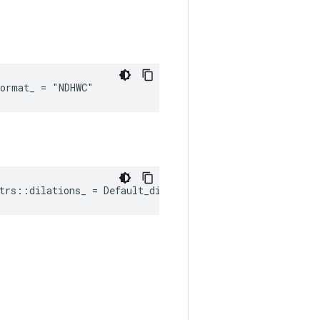
format_ = "NDHWC"
trs::dilations_ = Default_dilations()