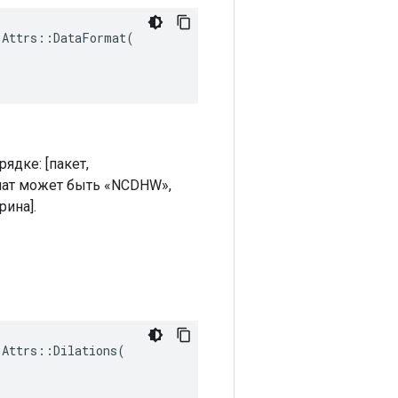
Attrs::DataFormat(

дке: [пакет,
рмат может быть «NCDHW»,
рина].
:
Attrs
::
Dilations
(