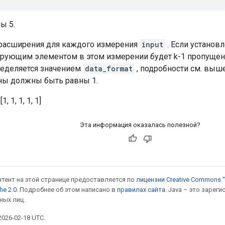
ы 5.
расширения для каждого измерения
input
. Если установл
ующим элементом в этом измерении будет k-1 пропущен
еделяется значением
data_format
, подробности см. выш
ины должны быть равны 1.
 1, 1, 1, 1]
Эта информация оказалась полезной?
онтент на этой странице предоставляется по
лицензии Creative Commons "
he 2.0
. Подробнее об этом написано в
правилах сайта
. Java – это заре
ных лиц.
026-02-18 UTC.