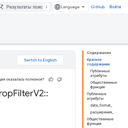
/
GitHub
Войти
Содержание
Краткое
содержание
Публичные
атрибуты
ия оказалась полезной?
Общественные
функции
rop
Filter
V2
::
Публичные
атрибуты
data_format_
расширения_
Общественные
функции