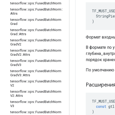
tensorflow
::
ops
::
Fused
Batch
Norm
tensorflow
::
ops
::
Fused
Batch
Norm
::
TF_MUST_US
Attrs
  StringPie
tensorflow
::
ops
::
Fused
Batch
Norm
)
Grad
tensorflow
::
ops
::
Fused
Batch
Norm
Grad
::
Attrs
Формат входны
tensorflow
::
ops
::
Fused
Batch
Norm
Grad
V2
В формате по 
tensorflow
::
ops
::
Fused
Batch
Norm
глубина_внутр
Grad
V2
::
Attrs
порядок хранени
tensorflow
::
ops
::
Fused
Batch
Norm
Grad
V3
По умолчанию
tensorflow
::
ops
::
Fused
Batch
Norm
Grad
V3
::
Attrs
tensorflow
::
ops
::
Fused
Batch
Norm
Расширени
V2
tensorflow
::
ops
::
Fused
Batch
Norm
V2
::
Attrs
TF_MUST_US
tensorflow
::
ops
::
Fused
Batch
Norm
const
gtl
V3
)
tensorflow
::
ops
::
Fused
Batch
Norm