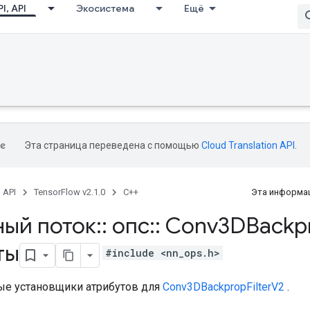
I, API
Экосистема
Ещё
Эта страница переведена с помощью
Cloud Translation API
.
, API
TensorFlow v2.1.0
C++
Эта информац
ный поток
::
опс
::
Conv3DBackp
ты
#include <nn_ops.h>
е установщики атрибутов для
Conv3DBackpropFilterV2
.