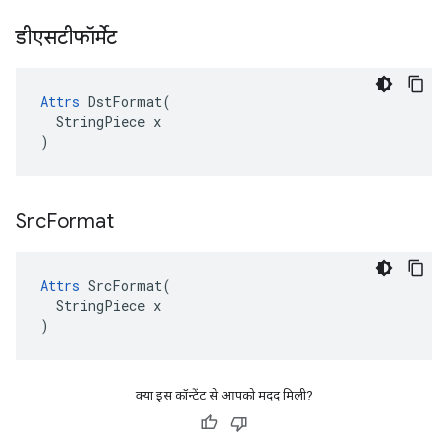
डीएसटीफॉर्मेट
Attrs
 DstFormat(

  StringPiece x

)
Src
Format
Attrs
 SrcFormat(

  StringPiece x

)
क्या इस कॉन्टेंट से आपको मदद मिली?