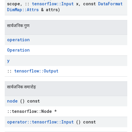
scope
,
::
tensorflow
::
Input
x
,
const
Data
Format
Dim
Map
::
Attrs
& attrs)
सार्वजनिक गुण
operation
Operation
y
::
tensorflow::Output
सार्वजनिक समारोह
node
() const
::tensorflow::Node *
operator
::
tensorflow
::
Input
() const