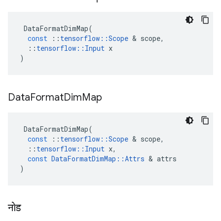
DataFormatDimMap
(
const
::
tensorflow
::
Scope
&
scope
,
::
tensorflow
::
Input
x
)
Data
Format
Dim
Map
DataFormatDimMap
(
const
::
tensorflow
::
Scope
&
scope
,
::
tensorflow
::
Input
x
,
const
DataFormatDimMap
::
Attrs
&
attrs
)
नोड