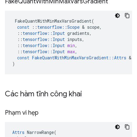
Fake
Quant
With
Min
Max
Vars
Gradient
FakeQuantWithMinMaxVarsGradient
(
const
::
tensorflow
::
Scope
&
scope
,
::
tensorflow
::
Input
gradients
,
::
tensorflow
::
Input
inputs
,
::
tensorflow
::
Input
min
,
::
tensorflow
::
Input
max
,
const
FakeQuantWithMinMaxVarsGradient
::
Attrs
&
a
)
Các hàm tĩnh công khai
Phạm vi hẹp
Attrs
 NarrowRange(
