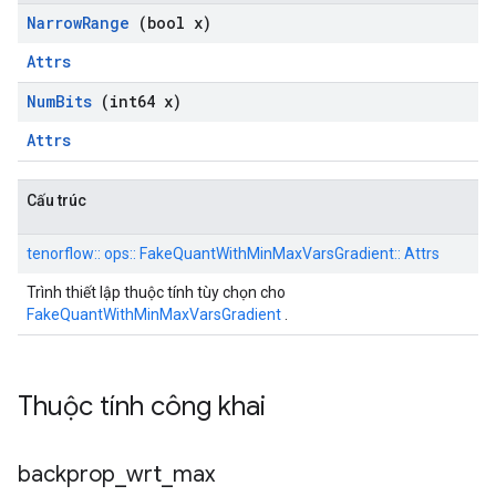
Narrow
Range
(bool x)
Attrs
Num
Bits
(int64 x)
Attrs
Cấu trúc
tenorflow:: ops:: FakeQuantWithMinMaxVarsGradient:: Attrs
Trình thiết lập thuộc tính tùy chọn cho
FakeQuantWithMinMaxVarsGradient
.
Thuộc tính công khai
backprop
_
wrt
_
max