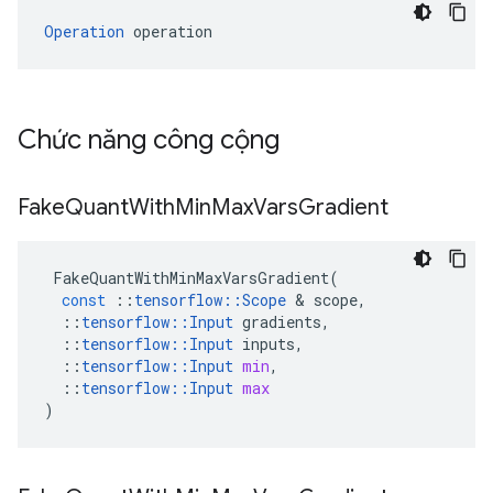
Operation
 operation
Chức năng công cộng
Fake
Quant
With
Min
Max
Vars
Gradient
FakeQuantWithMinMaxVarsGradient
(
const
::
tensorflow
::
Scope
&
scope
,
::
tensorflow
::
Input
gradients
,
::
tensorflow
::
Input
inputs
,
::
tensorflow
::
Input
min
,
::
tensorflow
::
Input
max
)