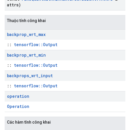
attrs)
Thuộc tính công khai
backprop
_
wrt
_
max
::
tensorflow::Output
backprop
_
wrt
_
min
::
tensorflow::Output
backprops
_
wrt
_
input
::
tensorflow::Output
operation
Operation
Các hàm tĩnh công khai