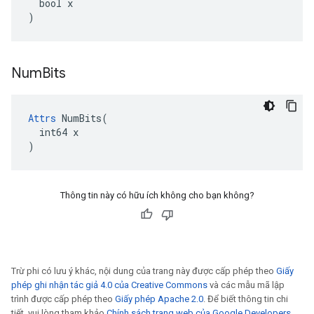
  bool x

)
Num
Bits
Attrs
 NumBits(

  int64 x

)
Thông tin này có hữu ích không cho bạn không?
Trừ phi có lưu ý khác, nội dung của trang này được cấp phép theo
Giấy
phép ghi nhận tác giả 4.0 của Creative Commons
và các mẫu mã lập
trình được cấp phép theo
Giấy phép Apache 2.0
. Để biết thông tin chi
tiết, vui lòng tham khảo
Chính sách trang web của Google Developers
.