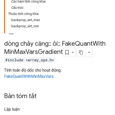
Các hàm tĩnh công khai
Cấu trúc
Thuộc tính công khai
backprop_wrt_max
backprop_wrt_min
dòng chảy căng
::
ôi
::
Fake
Quant
With
Min
Max
Vars
Gradient
#include <array_ops.h>
Tính toán độ dốc cho hoạt động
FakeQuantWithMinMaxVars
.
Bản tóm tắt
Lập luận: