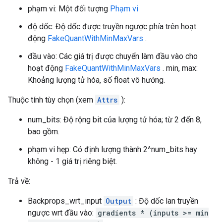
phạm vi: Một đối tượng
Phạm vi
độ dốc: Độ dốc được truyền ngược phía trên hoạt
động
FakeQuantWithMinMaxVars
.
đầu vào: Các giá trị được chuyển làm đầu vào cho
hoạt động
FakeQuantWithMinMaxVars
. min, max:
Khoảng lượng tử hóa, số float vô hướng.
Thuộc tính tùy chọn (xem
Attrs
):
num_bits: Độ rộng bit của lượng tử hóa; từ 2 đến 8,
bao gồm.
phạm vi hẹp: Có định lượng thành 2^num_bits hay
không - 1 giá trị riêng biệt.
Trả về:
Backprops_wrt_input
Output
: Độ dốc lan truyền
ngược wrt đầu vào:
gradients * (inputs >= min