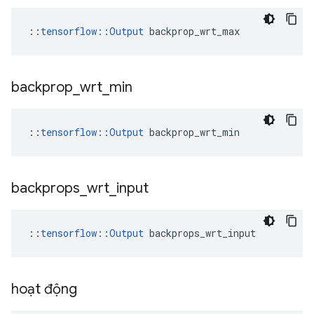
::
tensorflow::Output
 backprop_wrt_max
backprop
_
wrt
_
min
::
tensorflow::Output
 backprop_wrt_min
backprops
_
wrt
_
input
::
tensorflow::Output
 backprops_wrt_input
hoạt động