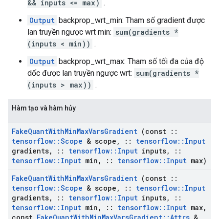
&& inputs <= max)
.
Output
backprop_wrt_min: Tham số gradient được
lan truyền ngược wrt min:
sum(gradients *
(inputs < min))
.
Output
backprop_wrt_max: Tham số tối đa của độ
dốc được lan truyền ngược wrt:
sum(gradients *
(inputs > max))
.
Hàm tạo và hàm hủy
Fake
Quant
With
Min
Max
Vars
Gradient
(const
::
tensorflow
::
Scope
& scope
,
::
tensorflow
::
Input
gradients
,
::
tensorflow
::
Input
inputs
,
::
tensorflow
::
Input
min
,
::
tensorflow
::
Input
max)
Fake
Quant
With
Min
Max
Vars
Gradient
(const
::
tensorflow
::
Scope
& scope
,
::
tensorflow
::
Input
gradients
,
::
tensorflow
::
Input
inputs
,
::
tensorflow
::
Input
min
,
::
tensorflow
::
Input
max
,
const
Fake
Quant
With
Min
Max
Vars
Gradient
::
Attrs
&