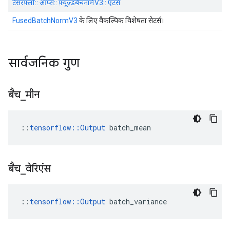
टेंसरफ़्लो:: ऑप्स:: फ़्यूज़्डबैचनॉर्मV3:: एटर्स
FusedBatchNormV3
के लिए वैकल्पिक विशेषता सेटर्स।
सार्वजनिक गुण
बैच
_
मीन
::
tensorflow::Output
 batch_mean
बैच
_
वेरिएंस
::
tensorflow
::
Output
batch_variance