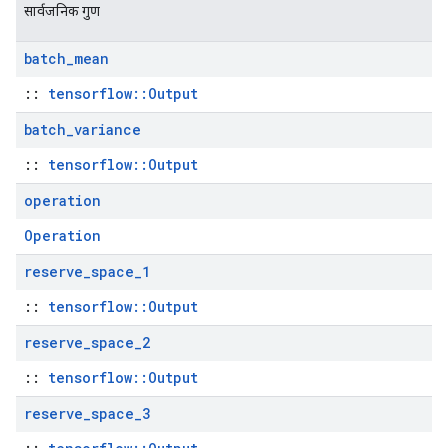
सार्वजनिक गुण
batch
_
mean
::
tensorflow::Output
batch
_
variance
::
tensorflow::Output
operation
Operation
reserve
_
space
_
1
::
tensorflow::Output
reserve
_
space
_
2
::
tensorflow::Output
reserve
_
space
_
3