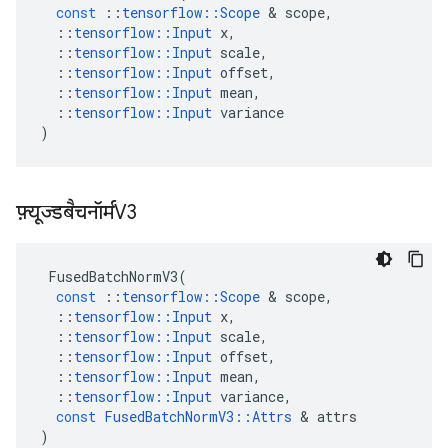
const
::
tensorflow
::
Scope
&
scope
,
::
tensorflow
::
Input
x
,
::
tensorflow
::
Input
scale
,
::
tensorflow
::
Input
offset
,
::
tensorflow
::
Input
mean
,
::
tensorflow
::
Input
variance
)
फ़्यूज्डबैचनॉर्मV3
FusedBatchNormV3
(
const
::
tensorflow
::
Scope
&
scope
,
::
tensorflow
::
Input
x
,
::
tensorflow
::
Input
scale
,
::
tensorflow
::
Input
offset
,
::
tensorflow
::
Input
mean
,
::
tensorflow
::
Input
variance
,
const
FusedBatchNormV3
::
Attrs
&
attrs
)