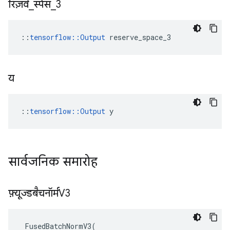
रिज़र्व
_
स्पेस
_
3
::
tensorflow::Output
 reserve_space_3
य
::
tensorflow::Output
 y
सार्वजनिक समारोह
फ़्यूज्डबैचनॉर्मV3
FusedBatchNormV3
(