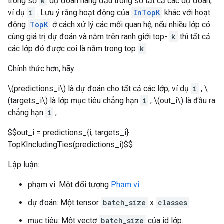
trong số
k
dự đoán hàng đầu trong số tất cả các dự đoán,
ví dụ
i
. Lưu ý rằng hoạt động của
InTopK
khác với hoạt
động
TopK
ở cách xử lý các mối quan hệ; nếu nhiều lớp có
cùng giá trị dự đoán và nằm trên ranh giới top-
k
thì tất cả
các lớp đó được coi là nằm trong top
k
.
Chính thức hơn, hãy
\(predictions_i\) là dự đoán cho tất cả các lớp, ví dụ
i
, \
(targets_i\) là lớp mục tiêu chẳng hạn
i
, \(out_i\) là đầu ra
chẳng hạn
i
,
$$out_i = predictions_{i, targets_i}
TopKIncludingTies(predictions_i)$$
Lập luận:
phạm vi: Một đối tượng
Phạm vi
dự đoán: Một tensor
batch_size
x
classes
.
mục tiêu: Một vectơ
batch_size
của id lớp.