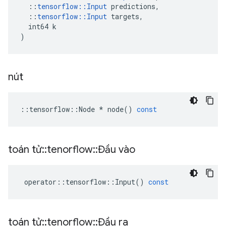
::
tensorflow
::
Input
predictions
,
::
tensorflow
::
Input
targets
,
int64
k
)
nút
::
tensorflow
::
Node
*
node
()
const
toán tử
::
tenorflow
::
Đầu vào
operator
::
tensorflow
::
Input
()
const
toán tử
::
tenorflow
::
Đầu ra