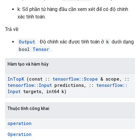
k: Số phần tử hàng đầu cần xem xét để có độ chính
xác tính toán.
Trả về:
Output
: Độ chính xác được tính toán ở
k
dưới dạng
bool
Tensor
.
Hàm tạo và hàm hủy
In
Top
K
(const
::
tensorflow
::
Scope
& scope
,
::
tensorflow
::
Input
predictions
,
::
tensorflow
::
Input
targets
,
int64 k)
Thuộc tính công khai
operation
Operation