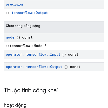
precision
::
tensorflow::Output
Chức năng công cộng
node
() const
::tensorflow::Node *
operator
::
tensorflow
::
Input
() const
operator
::
tensorflow
::
Output
() const
Thuộc tính công khai
hoạt động