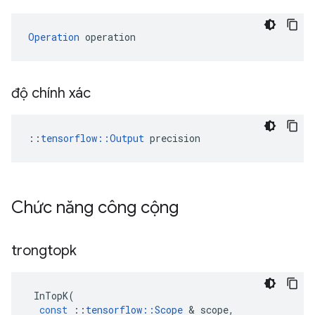
Operation
 operation
độ chính xác
::
tensorflow::Output
 precision
Chức năng công cộng
trongtopk
InTopK
(
const
::
tensorflow
::
Scope
&
scope
,