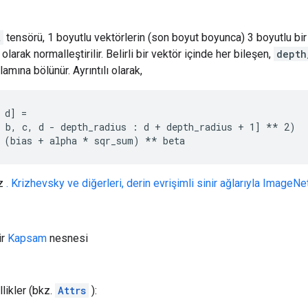
t
tensörü, 1 boyutlu vektörlerin (son boyut boyunca) 3 boyutlu bir d
larak normalleştirilir. Belirli bir vektör içinde her bileşen,
depth
plamına bölünür. Ayrıntılı olarak,
 d] =

 b, c, d - depth_radius : d + depth_radius + 1] ** 2)

 (bias + alpha 
* sqr_sum) *
* beta
kz
. Krizhevsky ve diğerleri, derin evrişimli sinir ağlarıyla ImageN
ir
Kapsam
nesnesi
likler (bkz.
Attrs
):