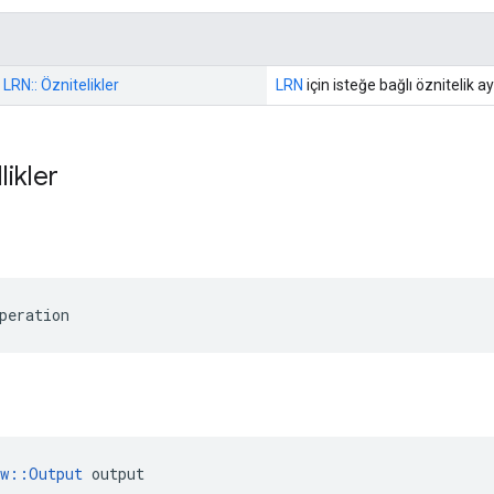
 LRN:: Öznitelikler
LRN
için isteğe bağlı öznitelik ay
likler
peration
ow::Output
 output