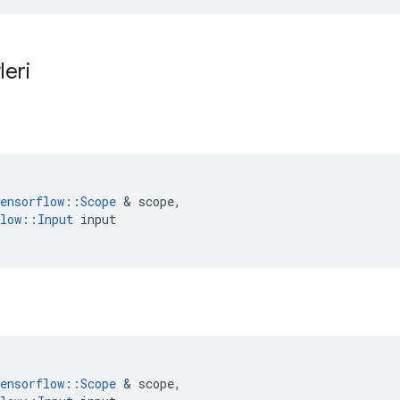
leri
ensorflow
::
Scope
&
scope
,
low
::
Input
input
ensorflow
::
Scope
&
scope
,