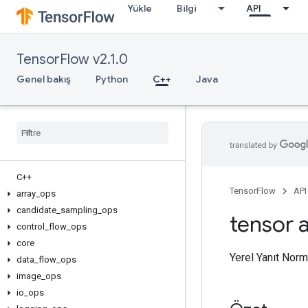
Yükle
Bilgi
API
TensorFlow v2.1.0
Genel bakış
Python
C++
Java
C++
TensorFlow
API
array
_
ops
candidate
_
sampling
_
ops
tensor a
control
_
flow
_
ops
core
Yerel Yanıt Norm
data
_
flow
_
ops
image
_
ops
io
_
ops