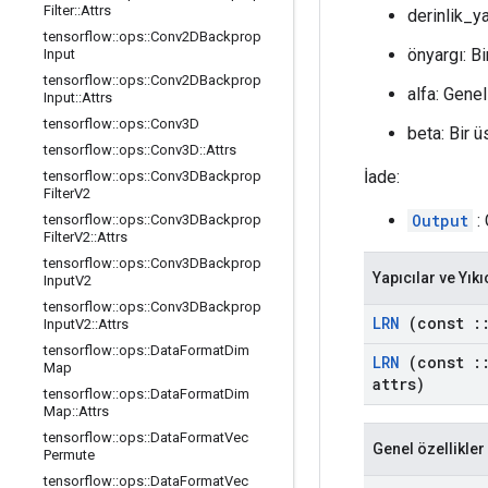
Filter
::
Attrs
derinlik_ya
tensorflow
::
ops
::
Conv2DBackprop
önyargı: Bi
Input
tensorflow
::
ops
::
Conv2DBackprop
alfa: Genel
Input
::
Attrs
tensorflow
::
ops
::
Conv3D
beta: Bir ü
tensorflow
::
ops
::
Conv3D
::
Attrs
İade:
tensorflow
::
ops
::
Conv3DBackprop
Filter
V2
Output
: 
tensorflow
::
ops
::
Conv3DBackprop
Filter
V2
::
Attrs
tensorflow
::
ops
::
Conv3DBackprop
Yapıcılar ve Yıkı
Input
V2
tensorflow
::
ops
::
Conv3DBackprop
LRN
(const
:
Input
V2
::
Attrs
tensorflow
::
ops
::
Data
Format
Dim
LRN
(const
:
Map
attrs)
tensorflow
::
ops
::
Data
Format
Dim
Map
::
Attrs
tensorflow
::
ops
::
Data
Format
Vec
Genel özellikler
Permute
tensorflow
::
ops
::
Data
Format
Vec