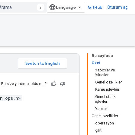
/
GitHub
Oturum aç
Bu sayfada
Özet
Yapıcılar ve
Yıkıcılar
Genel özellikler
Bu size yardımcı oldu mu?
Kamu işlevleri
Genel statik
n_ops.h>
işlevler
Yapılar
Genel özellikler
operasyon
çıktı