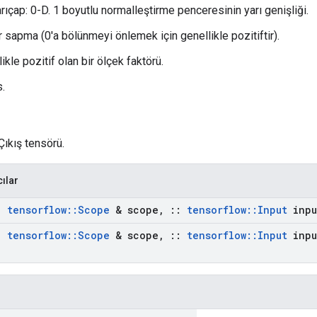
rıçap: 0-D. 1 boyutlu normalleştirme penceresinin yarı genişliği.
r sapma (0'a bölünmeyi önlemek için genellikle pozitiftir).
likle pozitif olan bir ölçek faktörü.
s.
Çıkış tensörü.
cılar
:
tensorflow
::
Scope
& scope
,
::
tensorflow
::
Input
inpu
:
tensorflow
::
Scope
& scope
,
::
tensorflow
::
Input
inpu