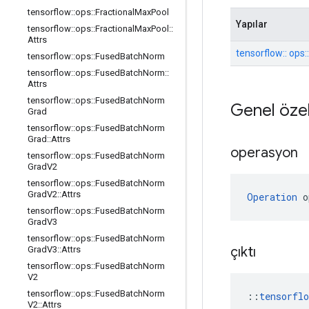
tensorflow
::
ops
::
Fractional
Max
Pool
Yapılar
tensorflow
::
ops
::
Fractional
Max
Pool
::
Attrs
tensorflow:: ops::
tensorflow
::
ops
::
Fused
Batch
Norm
tensorflow
::
ops
::
Fused
Batch
Norm
::
Attrs
tensorflow
::
ops
::
Fused
Batch
Norm
Genel özel
Grad
tensorflow
::
ops
::
Fused
Batch
Norm
Grad
::
Attrs
operasyon
tensorflow
::
ops
::
Fused
Batch
Norm
Grad
V2
tensorflow
::
ops
::
Fused
Batch
Norm
Grad
V2
::
Attrs
Operation
 o
tensorflow
::
ops
::
Fused
Batch
Norm
Grad
V3
tensorflow
::
ops
::
Fused
Batch
Norm
çıktı
Grad
V3
::
Attrs
tensorflow
::
ops
::
Fused
Batch
Norm
V2
tensorflow
::
ops
::
Fused
Batch
Norm
::
tensorfl
V2
::
Attrs