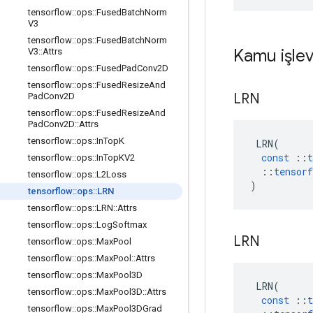
tensorflow
::
ops
::
Fused
Batch
Norm
V3
tensorflow
::
ops
::
Fused
Batch
Norm
Kamu işlev
V3
::
Attrs
tensorflow
::
ops
::
Fused
Pad
Conv2D
tensorflow
::
ops
::
Fused
Resize
And
LRN
Pad
Conv2D
tensorflow
::
ops
::
Fused
Resize
And
Pad
Conv2D
::
Attrs
tensorflow
::
ops
::
In
Top
K
LRN
(
const
::
t
tensorflow
::
ops
::
In
Top
KV2
::
tensorf
tensorflow
::
ops
::
L2Loss
)
tensorflow
::
ops
::
LRN
tensorflow
::
ops
::
LRN
::
Attrs
tensorflow
::
ops
::
Log
Softmax
LRN
tensorflow
::
ops
::
Max
Pool
tensorflow
::
ops
::
Max
Pool
::
Attrs
tensorflow
::
ops
::
Max
Pool3D
LRN
(
tensorflow
::
ops
::
Max
Pool3D
::
Attrs
const
::
t
tensorflow
::
ops
::
Max
Pool3DGrad