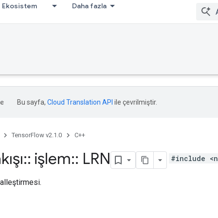
Ekosistem
Daha fazla
Bu sayfa,
Cloud Translation API
ile çevrilmiştir.
TensorFlow v2.1.0
C++
kışı
::
işlem
::
LRN
#include <n
alleştirmesi.