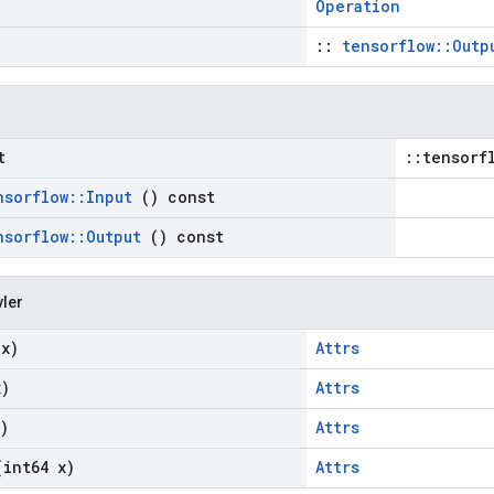
Operation
::
tensorflow::Outp
t
::tensorf
nsorflow
::
Input
() const
nsorflow
::
Output
() const
vler
x)
Attrs
)
Attrs
)
Attrs
int64 x)
Attrs