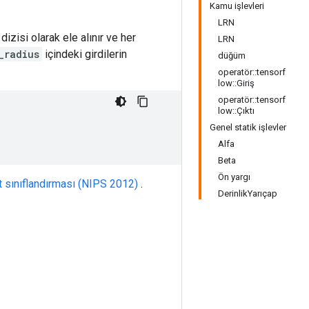
Kamu işlevleri
LRN
izisi olarak ele alınır ve her
LRN
_radius
içindeki girdilerin
düğüm
operatör::tensorf
low::Giriş
operatör::tensorf
low::Çıktı
Genel statik işlevler
Alfa
Beta
Ön yargı
et sınıflandırması (NIPS 2012)
.
DerinlikYarıçap