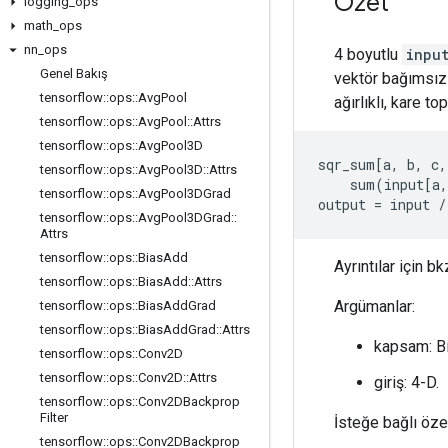
Özet
logging
_
ops
math
_
ops
nn
_
ops
4 boyutlu
inpu
Genel Bakış
vektör bağımsız o
tensorflow
::
ops
::
Avg
Pool
ağırlıklı, kare to
tensorflow
::
ops
::
Avg
Pool
::
Attrs
tensorflow
::
ops
::
Avg
Pool3D
sqr_sum[a, b, c,
tensorflow
::
ops
::
Avg
Pool3D
::
Attrs
    sum(input[a,
tensorflow
::
ops
::
Avg
Pool3DGrad
output = input /
tensorflow
::
ops
::
Avg
Pool3DGrad
::
Attrs
tensorflow
::
ops
::
Bias
Add
Ayrıntılar için b
tensorflow
::
ops
::
Bias
Add
::
Attrs
Argümanlar:
tensorflow
::
ops
::
Bias
Add
Grad
tensorflow
::
ops
::
Bias
Add
Grad
::
Attrs
kapsam: B
tensorflow
::
ops
::
Conv2D
tensorflow
::
ops
::
Conv2D
::
Attrs
giriş: 4-D.
tensorflow
::
ops
::
Conv2DBackprop
Filter
İsteğe bağlı özel
tensorflow
::
ops
::
Conv2DBackprop