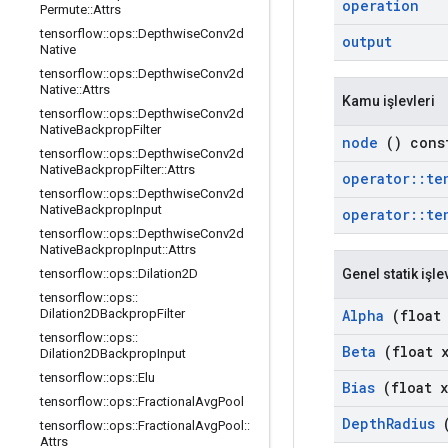
operation
Permute
::
Attrs
tensorflow
::
ops
::
Depthwise
Conv2d
output
Native
tensorflow
::
ops
::
Depthwise
Conv2d
Native
::
Attrs
Kamu işlevleri
tensorflow
::
ops
::
Depthwise
Conv2d
Native
Backprop
Filter
node
() cons
tensorflow
::
ops
::
Depthwise
Conv2d
Native
Backprop
Filter
::
Attrs
operator
::
te
tensorflow
::
ops
::
Depthwise
Conv2d
Native
Backprop
Input
operator
::
te
tensorflow
::
ops
::
Depthwise
Conv2d
Native
Backprop
Input
::
Attrs
Genel statik işle
tensorflow
::
ops
::
Dilation2D
tensorflow
::
ops
::
Alpha
(float 
Dilation2DBackprop
Filter
tensorflow
::
ops
::
Beta
(float x
Dilation2DBackprop
Input
tensorflow
::
ops
::
Elu
Bias
(float x
tensorflow
::
ops
::
Fractional
Avg
Pool
Depth
Radius
(
tensorflow
::
ops
::
Fractional
Avg
Pool
::
Attrs