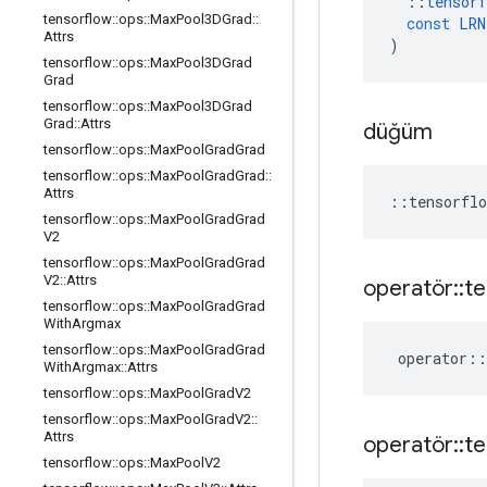
::
tensorf
tensorflow
::
ops
::
Max
Pool3DGrad
::
const
LRN
Attrs
)
tensorflow
::
ops
::
Max
Pool3DGrad
Grad
tensorflow
::
ops
::
Max
Pool3DGrad
Grad
::
Attrs
düğüm
tensorflow
::
ops
::
Max
Pool
Grad
Grad
tensorflow
::
ops
::
Max
Pool
Grad
Grad
::
Attrs
::
tensorflo
tensorflow
::
ops
::
Max
Pool
Grad
Grad
V2
tensorflow
::
ops
::
Max
Pool
Grad
Grad
V2
::
Attrs
operatör
::
te
tensorflow
::
ops
::
Max
Pool
Grad
Grad
With
Argmax
tensorflow
::
ops
::
Max
Pool
Grad
Grad
operator
::
With
Argmax
::
Attrs
tensorflow
::
ops
::
Max
Pool
Grad
V2
tensorflow
::
ops
::
Max
Pool
Grad
V2
::
Attrs
operatör
::
te
tensorflow
::
ops
::
Max
Pool
V2