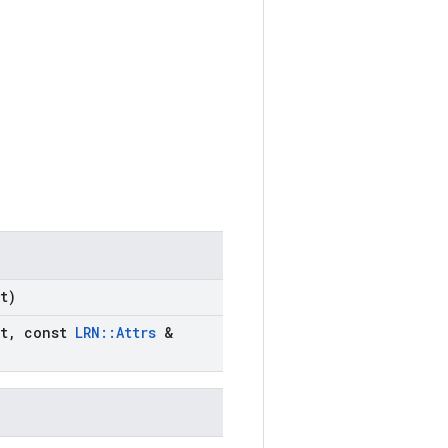
t)
t
,
const
LRN
::
Attrs
&