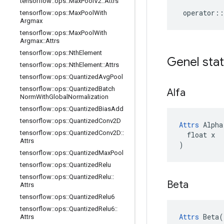
tensorflow
::
ops
::
Max
Pool
V2
::
Attrs
operator
::
tensorflow
::
ops
::
Max
Pool
With
Argmax
tensorflow
::
ops
::
Max
Pool
With
Argmax
::
Attrs
tensorflow
::
ops
::
Nth
Element
Genel stat
tensorflow
::
ops
::
Nth
Element
::
Attrs
tensorflow
::
ops
::
Quantized
Avg
Pool
tensorflow
::
ops
::
Quantized
Batch
Alfa
Norm
With
Global
Normalization
tensorflow
::
ops
::
Quantized
Bias
Add
tensorflow
::
ops
::
Quantized
Conv2D
Attrs
 Alpha(
tensorflow
::
ops
::
Quantized
Conv2D
::
  float x

Attrs
)
tensorflow
::
ops
::
Quantized
Max
Pool
tensorflow
::
ops
::
Quantized
Relu
tensorflow
::
ops
::
Quantized
Relu
::
Beta
Attrs
tensorflow
::
ops
::
Quantized
Relu6
tensorflow
::
ops
::
Quantized
Relu6
::
Attrs
 Beta(

Attrs