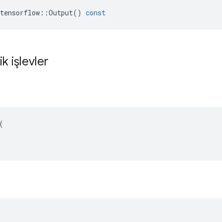
tensorflow
::
Output
()
const
ik işlevler

