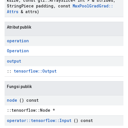
ksize
,
const gtl
::
Array
Slice< int > & strides
,
String
Piece padding
,
const
Max
Pool
Grad
Grad
::
Attrs
& attrs)
Atribut publik
operation
Operation
output
::
tensorflow::Output
Fungsi publik
node
() const
::tensorflow::Node *
operator
::
tensorflow
::
Input
() const