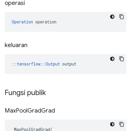
operasi
Operation
 operation
keluaran
::
tensorflow::Output
 output
Fungsi publik
Max
Pool
Grad
Grad
MaxPoolGradGrad
(