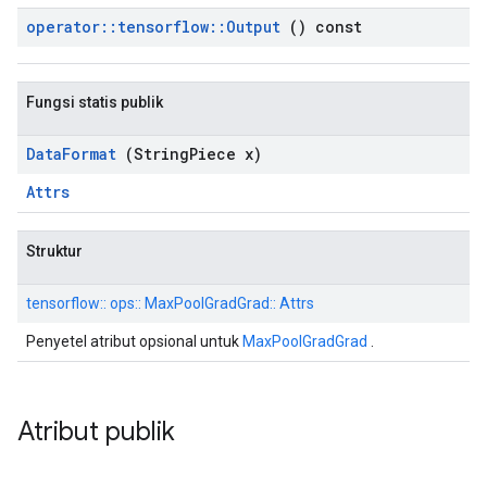
operator
::
tensorflow
::
Output
() const
Fungsi statis publik
Data
Format
(String
Piece x)
Attrs
Struktur
tensorflow:: ops:: MaxPoolGradGrad:: Attrs
Penyetel atribut opsional untuk
MaxPoolGradGrad
.
Atribut publik