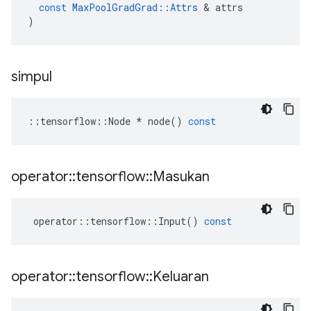
const
MaxPoolGradGrad
::
Attrs
&
attrs
)
simpul
::
tensorflow
::
Node
*
node
()
const
operator
::
tensorflow
::
Masukan
operator
::
tensorflow
::
Input
()
const
operator
::
tensorflow
::
Keluaran