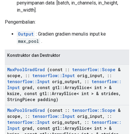
penyimpanan data: [batch, in_channels, in_height,
in_width].
Pengembalian:
Output
: Gradien gradien menulis input ke
max_pool
.
Konstruktor dan Destruktor
Max
Pool
Grad
Grad
(const
::
tensorflow
::
Scope
&
scope
,
::
tensorflow
::
Input
orig
_
input
,
::
tensorflow
::
Input
orig
_
output
,
::
tensorflow
::
Input
grad
,
const gtl
::
Array
Slice< int > &
ksize
,
const gtl
::
Array
Slice< int > & strides
,
String
Piece padding)
Max
Pool
Grad
Grad
(const
::
tensorflow
::
Scope
&
scope
,
::
tensorflow
::
Input
orig
_
input
,
::
tensorflow
::
Input
orig
_
output
,
::
tensorflow
::
Input
grad
,
const gtl
::
Array
Slice< int > &