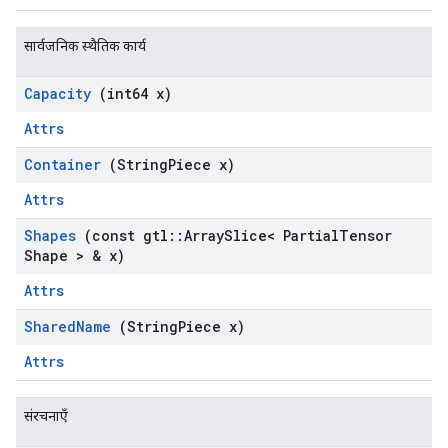
सार्वजनिक स्थैतिक कार्य
Capacity
(int64 x)
Attrs
Container
(String
Piece x)
Attrs
Shapes
(const gtl
::
Array
Slice< Partial
Tensor
Shape > & x)
Attrs
Shared
Name
(String
Piece x)
Attrs
संरचनाएँ