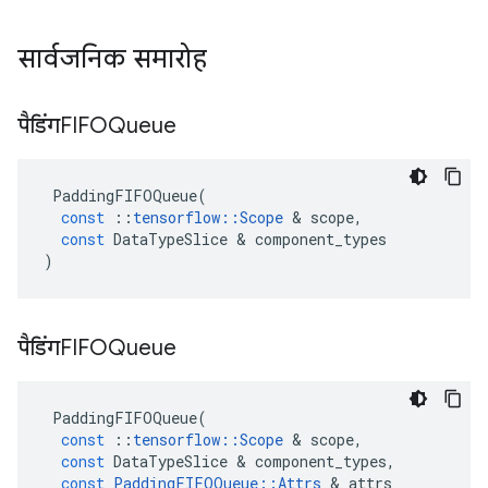
सार्वजनिक समारोह
पैडिंगFIFOQueue
PaddingFIFOQueue
(
const
::
tensorflow
::
Scope
&
scope
,
const
DataTypeSlice
&
component_types
)
पैडिंगFIFOQueue
PaddingFIFOQueue
(
const
::
tensorflow
::
Scope
&
scope
,
const
DataTypeSlice
&
component_types
,
const
PaddingFIFOQueue
::
Attrs
&
attrs