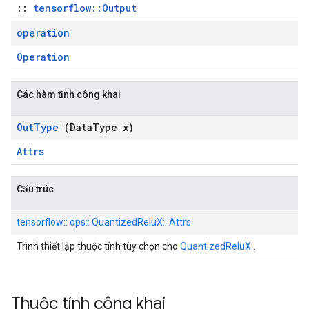
::
tensorflow::Output
operation
Operation
Các hàm tĩnh công khai
Out
Type
(Data
Type x)
Attrs
Cấu trúc
tensorflow:: ops:: QuantizedReluX:: Attrs
Trình thiết lập thuộc tính tùy chọn cho
QuantizedReluX
.
Thuộc tính công khai