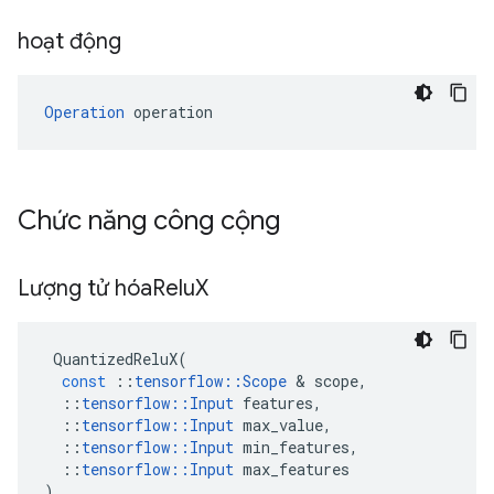
hoạt động
Operation
 operation
Chức năng công cộng
Lượng tử hóa
Relu
X
QuantizedReluX
(
const
::
tensorflow
::
Scope
&
scope
,
::
tensorflow
::
Input
features
,
::
tensorflow
::
Input
max_value
,
::
tensorflow
::
Input
min_features
,
::
tensorflow
::
Input
max_features
)