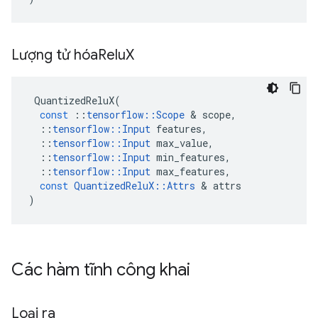
Lượng tử hóa
Relu
X
QuantizedReluX
(
const
::
tensorflow
::
Scope
&
scope
,
::
tensorflow
::
Input
features
,
::
tensorflow
::
Input
max_value
,
::
tensorflow
::
Input
min_features
,
::
tensorflow
::
Input
max_features
,
const
QuantizedReluX
::
Attrs
&
attrs
)
Các hàm tĩnh công khai
Loại ra