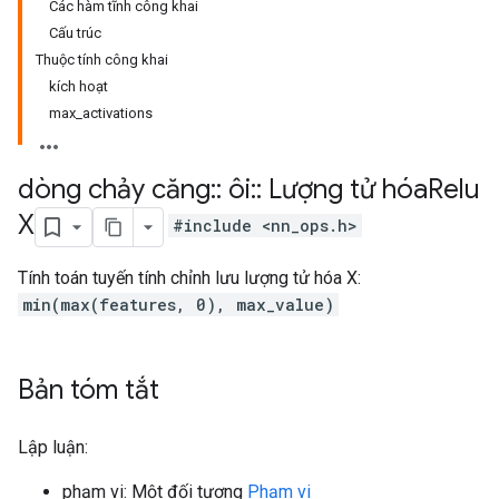
Các hàm tĩnh công khai
Cấu trúc
Thuộc tính công khai
kích hoạt
max_activations
dòng chảy căng
::
ôi
::
Lượng tử hóa
Relu
X
#include <nn_ops.h>
Tính toán tuyến tính chỉnh lưu lượng tử hóa X:
min(max(features, 0), max_value)
Bản tóm tắt
Lập luận:
phạm vi: Một đối tượng
Phạm vi