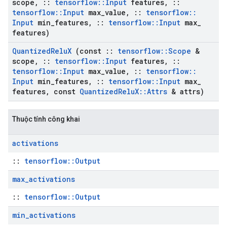
scope
,
::
tensorflow
::
Input
features
,
::
tensorflow
::
Input
max
_
value
,
::
tensorflow
::
Input
min
_
features
,
::
tensorflow
::
Input
max
_
features)
Quantized
Relu
X
(const
::
tensorflow
::
Scope
&
scope
,
::
tensorflow
::
Input
features
,
::
tensorflow
::
Input
max
_
value
,
::
tensorflow
::
Input
min
_
features
,
::
tensorflow
::
Input
max
_
features
,
const
Quantized
Relu
X
::
Attrs
& attrs)
Thuộc tính công khai
activations
::
tensorflow::Output
max
_
activations
::
tensorflow::Output
min
_
activations