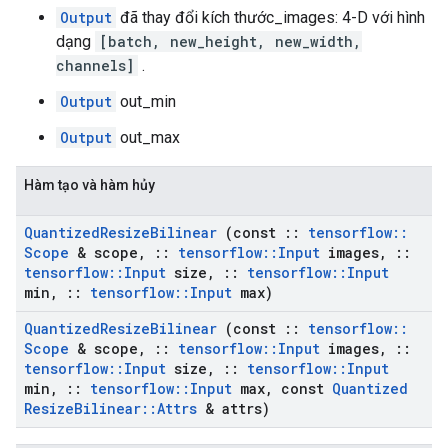
Output
đã thay đổi kích thước_images: 4-D với hình
dạng
[batch, new_height, new_width,
channels]
.
Output
out_min
Output
out_max
Hàm tạo và hàm hủy
Quantized
Resize
Bilinear
(const
::
tensorflow
::
Scope
& scope
,
::
tensorflow
::
Input
images
,
::
tensorflow
::
Input
size
,
::
tensorflow
::
Input
min
,
::
tensorflow
::
Input
max)
Quantized
Resize
Bilinear
(const
::
tensorflow
::
Scope
& scope
,
::
tensorflow
::
Input
images
,
::
tensorflow
::
Input
size
,
::
tensorflow
::
Input
min
,
::
tensorflow
::
Input
max
,
const
Quantized
Resize
Bilinear
::
Attrs
& attrs)