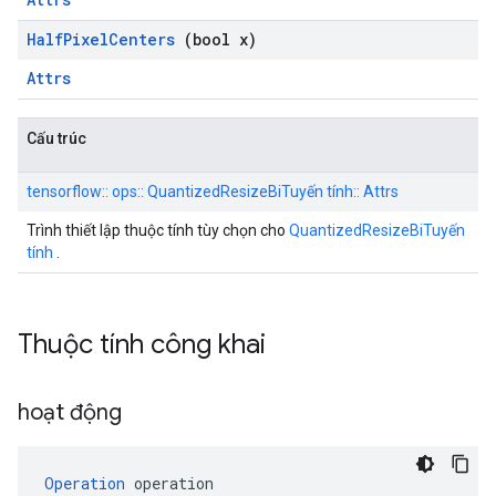
Half
Pixel
Centers
(bool x)
Attrs
Cấu trúc
tensorflow:: ops:: QuantizedResizeBiTuyến tính:: Attrs
Trình thiết lập thuộc tính tùy chọn cho
QuantizedResizeBiTuyến
tính
.
Thuộc tính công khai
hoạt động
Operation
 operation