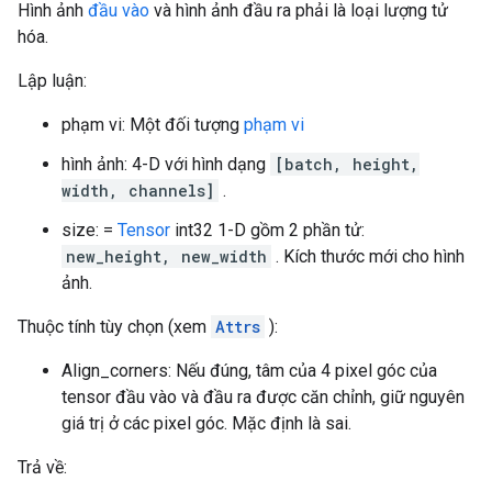
Hình ảnh
đầu vào
và hình ảnh đầu ra phải là loại lượng tử
hóa.
Lập luận:
phạm vi: Một đối tượng
phạm vi
hình ảnh: 4-D với hình dạng
[batch, height,
width, channels]
.
size: =
Tensor
int32 1-D gồm 2 phần tử:
new_height, new_width
. Kích thước mới cho hình
ảnh.
Thuộc tính tùy chọn (xem
Attrs
):
Align_corners: Nếu đúng, tâm của 4 pixel góc của
tensor đầu vào và đầu ra được căn chỉnh, giữ nguyên
giá trị ở các pixel góc. Mặc định là sai.
Trả về: