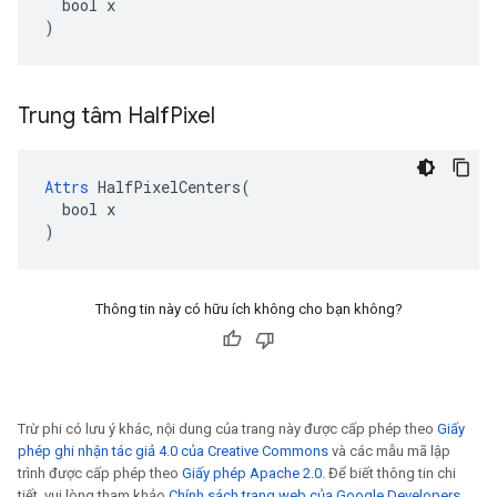
  bool x

)
Trung tâm Half
Pixel
Attrs
 HalfPixelCenters(

  bool x

)
Thông tin này có hữu ích không cho bạn không?
Trừ phi có lưu ý khác, nội dung của trang này được cấp phép theo
Giấy
phép ghi nhận tác giả 4.0 của Creative Commons
và các mẫu mã lập
trình được cấp phép theo
Giấy phép Apache 2.0
. Để biết thông tin chi
tiết, vui lòng tham khảo
Chính sách trang web của Google Developers
.