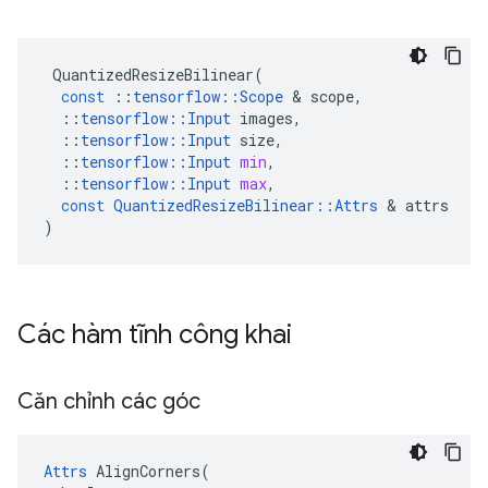
QuantizedResizeBilinear
(
const
::
tensorflow
::
Scope
&
scope
,
::
tensorflow
::
Input
images
,
::
tensorflow
::
Input
size
,
::
tensorflow
::
Input
min
,
::
tensorflow
::
Input
max
,
const
QuantizedResizeBilinear
::
Attrs
&
attrs
)
Các hàm tĩnh công khai
Căn chỉnh các góc
Attrs
 AlignCorners(
