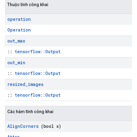
Thuộc tính công khai
operation
Operation
out
_
max
::
tensorflow::Output
out
_
min
::
tensorflow::Output
resized
_
images
::
tensorflow::Output
Các hàm tĩnh công khai
Align
Corners
(bool x)
Attrs