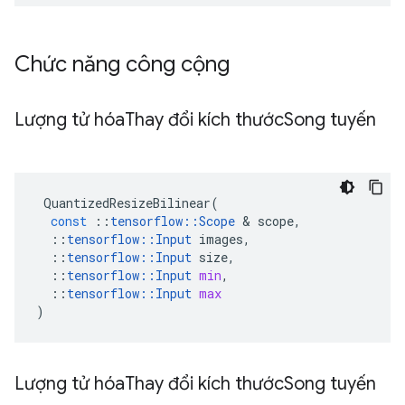
Chức năng công cộng
Lượng tử hóa
Thay đổi kích thước
Song tuyến
QuantizedResizeBilinear
(
const
::
tensorflow
::
Scope
&
scope
,
::
tensorflow
::
Input
images
,
::
tensorflow
::
Input
size
,
::
tensorflow
::
Input
min
,
::
tensorflow
::
Input
max
)
Lượng tử hóa
Thay đổi kích thước
Song tuyến