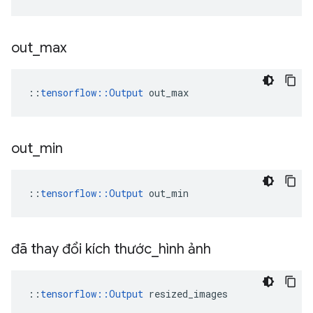
out
_
max
::
tensorflow::Output
 out_max
out
_
min
::
tensorflow::Output
 out_min
đã thay đổi kích thước
_
hình ảnh
::
tensorflow::Output
 resized_images