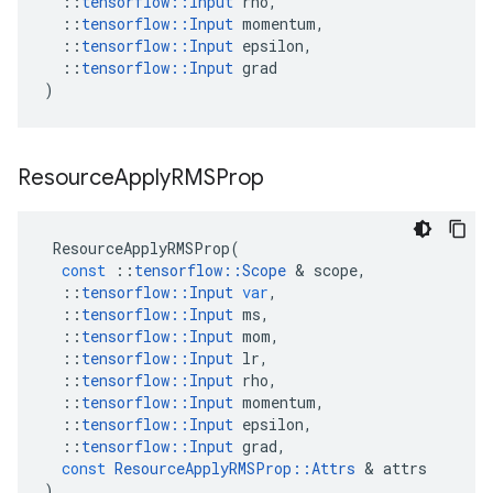
::
tensorflow
::
Input
rho
,
::
tensorflow
::
Input
momentum
,
::
tensorflow
::
Input
epsilon
,
::
tensorflow
::
Input
grad
)
Resource
Apply
RMSProp
ResourceApplyRMSProp
(
const
::
tensorflow
::
Scope
&
scope
,
::
tensorflow
::
Input
var
,
::
tensorflow
::
Input
ms
,
::
tensorflow
::
Input
mom
,
::
tensorflow
::
Input
lr
,
::
tensorflow
::
Input
rho
,
::
tensorflow
::
Input
momentum
,
::
tensorflow
::
Input
epsilon
,
::
tensorflow
::
Input
grad
,
const
ResourceApplyRMSProp
::
Attrs
&
attrs
)