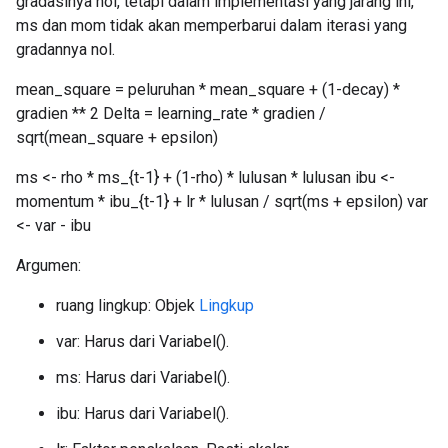
gradasinya nol, tetapi dalam implementasi yang jarang ini,
ms dan mom tidak akan memperbarui dalam iterasi yang
gradannya nol.
mean_square = peluruhan * mean_square + (1-decay) *
gradien ** 2 Delta = learning_rate * gradien /
sqrt(mean_square + epsilon)
ms <- rho * ms_{t-1} + (1-rho) * lulusan * lulusan ibu <-
momentum * ibu_{t-1} + lr * lulusan / sqrt(ms + epsilon) var
<- var - ibu
Argumen:
ruang lingkup: Objek
Lingkup
var: Harus dari Variabel().
ms: Harus dari Variabel().
ibu: Harus dari Variabel().