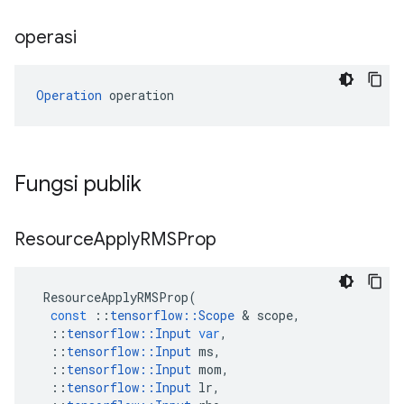
operasi
Operation
 operation
Fungsi publik
Resource
Apply
RMSProp
ResourceApplyRMSProp
(
const
::
tensorflow
::
Scope
&
scope
,
::
tensorflow
::
Input
var
,
::
tensorflow
::
Input
ms
,
::
tensorflow
::
Input
mom
,
::
tensorflow
::
Input
lr
,