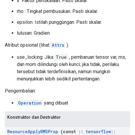
lr: Faktor penskalaan. Pasti skalar.
rho : Tingkat pembusukan. Pasti skalar.
epsilon: Istilah punggungan. Pasti skalar.
lulusan: Gradien.
Atribut opsional (lihat
Attrs
):
use_locking: Jika
True
, pembaruan tensor var, ms,
dan mom dilindungi oleh kunci; jika tidak, perilaku
tersebut tidak terdefinisikan, namun mungkin
menunjukkan lebih sedikit pertentangan.
Pengembalian:
Operation
yang dibuat
Konstruktor dan Destruktor
Resource
Apply
RMSProp
(const
::
tensorflow
::