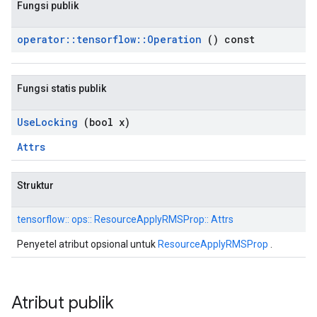
Fungsi publik
operator
::
tensorflow
::
Operation
() const
Fungsi statis publik
Use
Locking
(bool x)
Attrs
Struktur
tensorflow:: ops:: ResourceApplyRMSProp:: Attrs
Penyetel atribut opsional untuk
ResourceApplyRMSProp
.
Atribut publik