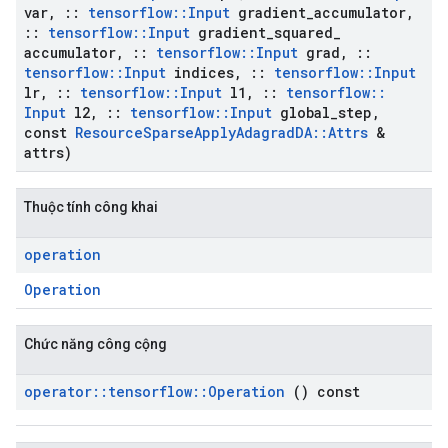
var
,
::
tensorflow
::
Input
gradient
_
accumulator
,
::
tensorflow
::
Input
gradient
_
squared
_
accumulator
,
::
tensorflow
::
Input
grad
,
::
tensorflow
::
Input
indices
,
::
tensorflow
::
Input
lr
,
::
tensorflow
::
Input
l1
,
::
tensorflow
::
Input
l2
,
::
tensorflow
::
Input
global
_
step
,
const
Resource
Sparse
Apply
Adagrad
DA
::
Attrs
&
attrs)
Thuộc tính công khai
operation
Operation
Chức năng công cộng
operator
::
tensorflow
::
Operation
() const