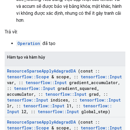
và accum sẽ được bảo vệ bằng khóa; mặt khác, hành
vi không được xác định, nhưng có thể ít gây tranh cãi
hơn.
Trả về:
Operation
đã tạo
Hàm tạo và hàm hủy
Resource
Sparse
Apply
Adagrad
DA
(const
::
tensorflow
::
Scope
& scope
,
::
tensorflow
::
Input
var
,
::
tensorflow
::
Input
gradient
_
accumulator
,
::
tensorflow
::
Input
gradient
_
squared
_
accumulator
,
::
tensorflow
::
Input
grad
,
::
tensorflow
::
Input
indices
,
::
tensorflow
::
Input
lr
,
::
tensorflow
::
Input
l1
,
::
tensorflow
::
Input
l2
,
::
tensorflow
::
Input
global
_
step)
Resource
Sparse
Apply
Adagrad
DA
(const
::
tensorflow
::
Scope
& scope
,
::
tensorflow
::
Input