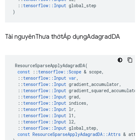
::
tensorflow
::
Input
global_step
)
Tài nguyên
Thưa thớtÁp dụng
Adagrad
DA
ResourceSparseApplyAdagradDA
(
const
::
tensorflow
::
Scope
&
scope
,
::
tensorflow
::
Input
var
,
::
tensorflow
::
Input
gradient_accumulator
,
::
tensorflow
::
Input
gradient_squared_accumulator
::
tensorflow
::
Input
grad
,
::
tensorflow
::
Input
indices
,
::
tensorflow
::
Input
lr
,
::
tensorflow
::
Input
l1
,
::
tensorflow
::
Input
l2
,
::
tensorflow
::
Input
global_step
,
const
ResourceSparseApplyAdagradDA
::
Attrs
&
attr