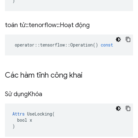
)
toán tử
::
tenorflow
::
Hoạt động
operator
::
tensorflow
::
Operation
()
const
Các hàm tĩnh công khai
Sử dụng
Khóa
Attrs
 UseLocking(

  bool x

)