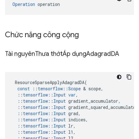
Operation
 operation
Chức năng công cộng
Tài nguyên
Thưa thớtÁp dụng
Adagrad
DA
ResourceSparseApplyAdagradDA
(
const
::
tensorflow
::
Scope
&
scope
,
::
tensorflow
::
Input
var
,
::
tensorflow
::
Input
gradient_accumulator
,
::
tensorflow
::
Input
gradient_squared_accumulator
::
tensorflow
::
Input
grad
,
::
tensorflow
::
Input
indices
,
::
tensorflow
::
Input
lr
,
::
tensorflow
::
Input
l1
,
::
tensorflow
::
Input
l2
,