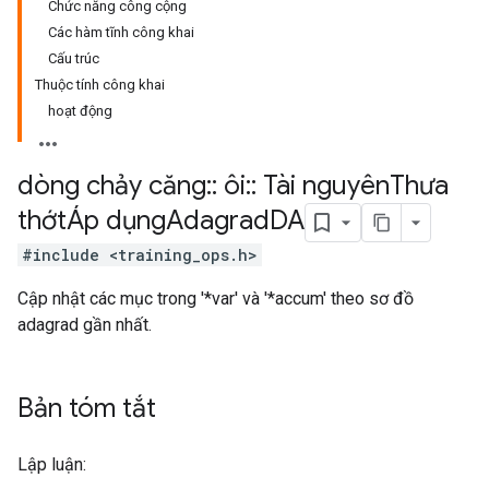
Chức năng công cộng
Các hàm tĩnh công khai
Cấu trúc
Thuộc tính công khai
hoạt động
dòng chảy căng
::
ôi
::
Tài nguyên
Thưa
thớtÁp dụng
Adagrad
DA
#include <training_ops.h>
Cập nhật các mục trong '*var' và '*accum' theo sơ đồ
adagrad gần nhất.
Bản tóm tắt
Lập luận: