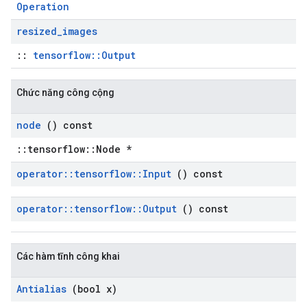
Operation
resized
_
images
::
tensorflow::Output
Chức năng công cộng
node
() const
::tensorflow::Node *
operator
::
tensorflow
::
Input
() const
operator
::
tensorflow
::
Output
() const
Các hàm tĩnh công khai
Antialias
(bool x)