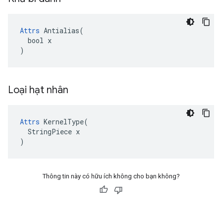
Attrs
 Antialias(

  bool x

)
Loại hạt nhân
Attrs
 KernelType(

  StringPiece x

)
Thông tin này có hữu ích không cho bạn không?