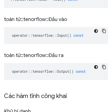
toán tử
::
tenorflow
::
Đầu vào
operator
::
tensorflow
::
Input
()
const
toán tử
::
tenorflow
::
Đầu ra
operator
::
tensorflow
::
Output
()
const
Các hàm tĩnh công khai
Khử bí danh