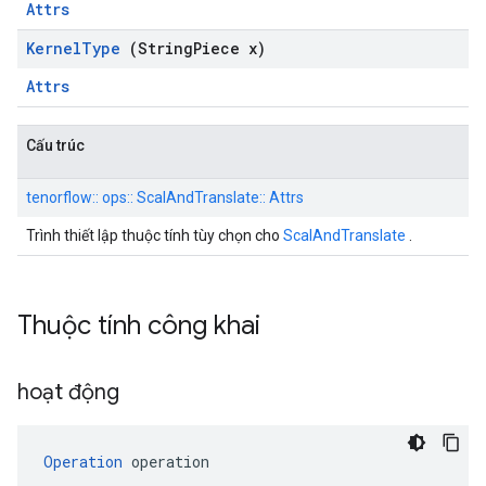
Attrs
Kernel
Type
(String
Piece x)
Attrs
Cấu trúc
tenorflow:: ops:: ScalAndTranslate:: Attrs
Trình thiết lập thuộc tính tùy chọn cho
ScalAndTranslate
.
Thuộc tính công khai
hoạt động
Operation
 operation