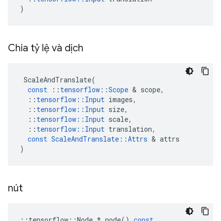
)
Chia tỷ lệ và dịch
ScaleAndTranslate
(
const
::
tensorflow
::
Scope
&
scope
,
::
tensorflow
::
Input
images
,
::
tensorflow
::
Input
size
,
::
tensorflow
::
Input
scale
,
::
tensorflow
::
Input
translation
,
const
ScaleAndTranslate
::
Attrs
&
attrs
)
nút
::
tensorflow
::
Node
*
node
()
const