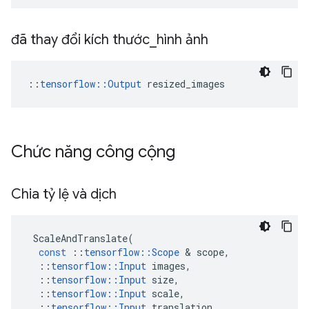
đã thay đổi kích thước
_
hình ảnh
::
tensorflow::Output
 resized_images
Chức năng công cộng
Chia tỷ lệ và dịch
ScaleAndTranslate
(
const
::
tensorflow
::
Scope
&
scope
,
::
tensorflow
::
Input
images
,
::
tensorflow
::
Input
size
,
::
tensorflow
::
Input
scale
,
::
tensorflow
::
Input
translation