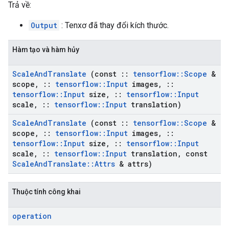
Trả về:
Output
: Tenxơ đã thay đổi kích thước.
Hàm tạo và hàm hủy
Scale
And
Translate
(const
::
tensorflow
::
Scope
&
scope
,
::
tensorflow
::
Input
images
,
::
tensorflow
::
Input
size
,
::
tensorflow
::
Input
scale
,
::
tensorflow
::
Input
translation)
Scale
And
Translate
(const
::
tensorflow
::
Scope
&
scope
,
::
tensorflow
::
Input
images
,
::
tensorflow
::
Input
size
,
::
tensorflow
::
Input
scale
,
::
tensorflow
::
Input
translation
,
const
Scale
And
Translate
::
Attrs
& attrs)
Thuộc tính công khai
operation