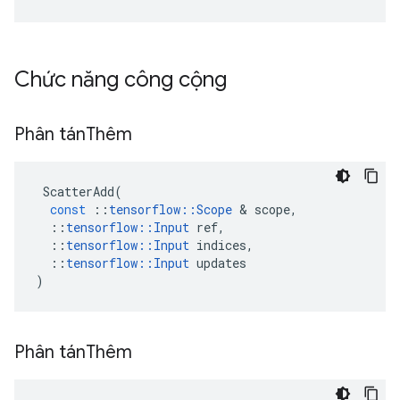
Chức năng công cộng
Phân tán
Thêm
ScatterAdd
(
const
::
tensorflow
::
Scope
&
scope
,
::
tensorflow
::
Input
ref
,
::
tensorflow
::
Input
indices
,
::
tensorflow
::
Input
updates
)
Phân tán
Thêm