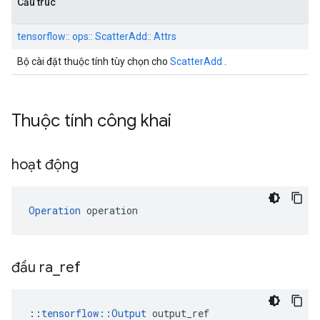
Cấu trúc
tensorflow:: ops:: ScatterAdd:: Attrs
Bộ cài đặt thuộc tính tùy chọn cho
ScatterAdd
.
Thuộc tính công khai
hoạt động
Operation
 operation
đầu ra
_
ref
::
tensorflow::Output
 output_ref