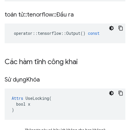
toán tử
::
tenorflow
::
Đầu ra
operator
::
tensorflow
::
Output
()
const
Các hàm tĩnh công khai
Sử dụng
Khóa
Attrs
 UseLocking(

  bool x

)