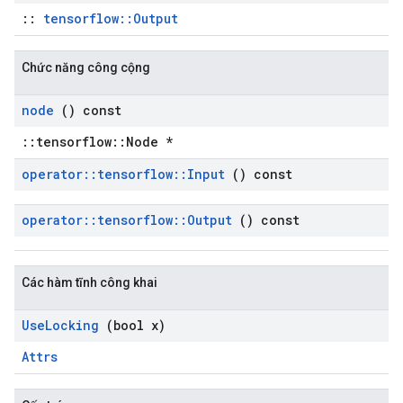
::
tensorflow::Output
Chức năng công cộng
node
() const
::tensorflow::Node *
operator
::
tensorflow
::
Input
() const
operator
::
tensorflow
::
Output
() const
Các hàm tĩnh công khai
Use
Locking
(bool x)
Attrs