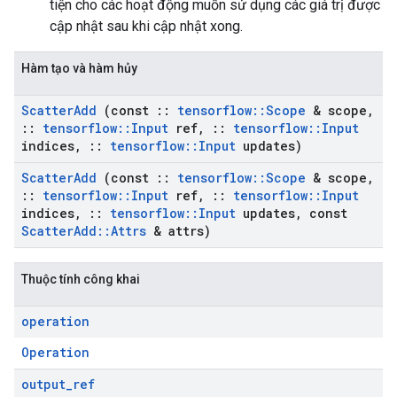
tiện cho các hoạt động muốn sử dụng các giá trị được
cập nhật sau khi cập nhật xong.
Hàm tạo và hàm hủy
Scatter
Add
(const
::
tensorflow
::
Scope
& scope
,
::
tensorflow
::
Input
ref
,
::
tensorflow
::
Input
indices
,
::
tensorflow
::
Input
updates)
Scatter
Add
(const
::
tensorflow
::
Scope
& scope
,
::
tensorflow
::
Input
ref
,
::
tensorflow
::
Input
indices
,
::
tensorflow
::
Input
updates
,
const
Scatter
Add
::
Attrs
& attrs)
Thuộc tính công khai
operation
Operation
output
_
ref