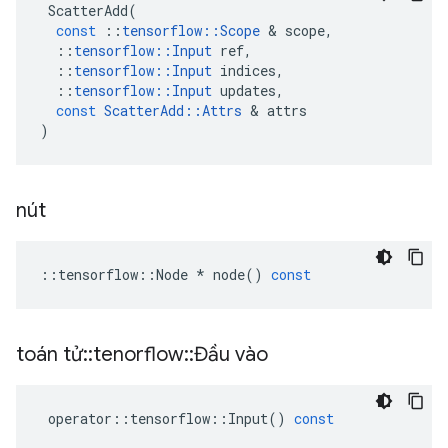
ScatterAdd
(
const
::
tensorflow
::
Scope
&
scope
,
::
tensorflow
::
Input
ref
,
::
tensorflow
::
Input
indices
,
::
tensorflow
::
Input
updates
,
const
ScatterAdd
::
Attrs
&
attrs
)
nút
::
tensorflow
::
Node
*
node
()
const
toán tử
::
tenorflow
::
Đầu vào
operator
::
tensorflow
::
Input
()
const