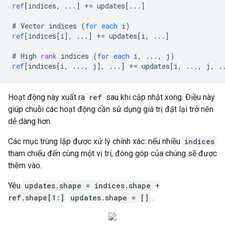
ref
[
indices, ...
]
+=
updates
[
...
]
#
Vector
indices
(
for
each
i
)
ref
[
indices[i
]
,
...
]
+=
updates
[
i, ...
]
#
High
rank
indices
(
for
each
i
,
...,
j
)
ref
[
indices[i, ..., j
]
,
...
]
+=
updates
[
i, ..., j, .
Hoạt động này xuất ra
ref
sau khi cập nhật xong. Điều này
giúp chuỗi các hoạt động cần sử dụng giá trị đặt lại trở nên
dễ dàng hơn.
Các mục trùng lặp được xử lý chính xác: nếu nhiều
indices
tham chiếu đến cùng một vị trí, đóng góp của chúng sẽ được
thêm vào.
Yêu
updates.shape = indices.shape +
ref.shape[1:]
updates.shape = []
.