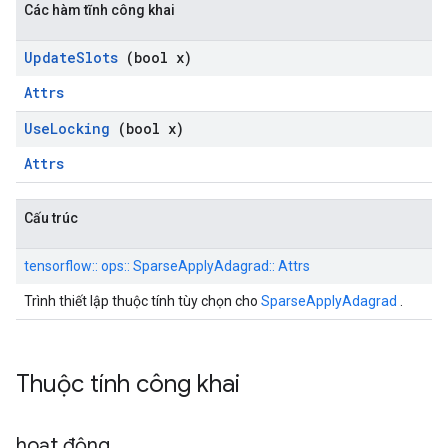
Các hàm tĩnh công khai
Update
Slots
(bool x)
Attrs
Use
Locking
(bool x)
Attrs
Cấu trúc
tensorflow:: ops:: SparseApplyAdagrad:: Attrs
Trình thiết lập thuộc tính tùy chọn cho
SparseApplyAdagrad
.
Thuộc tính công khai
hoạt động