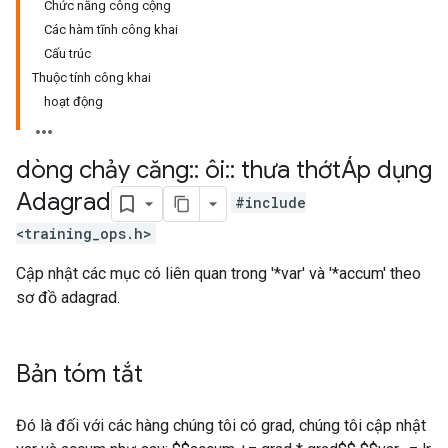
Chức năng công cộng
Các hàm tĩnh công khai
Cấu trúc
Thuộc tính công khai
hoạt động
dòng chảy căng
::
ôi
::
thưa thớtÁp dụng
Adagrad
#include
<training_ops.h>
Cập nhật các mục có liên quan trong '*var' và '*accum' theo
sơ đồ adagrad.
Bản tóm tắt
Đó là đối với các hàng chúng tôi có grad, chúng tôi cập nhật