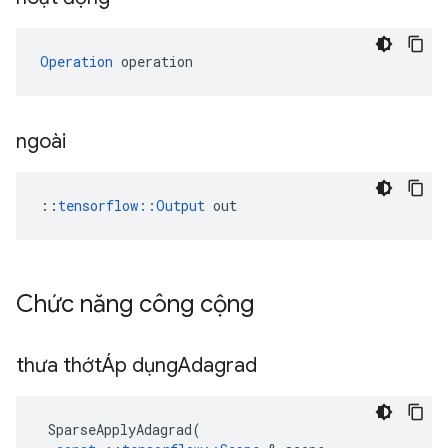
Operation
 operation
ngoài
::
tensorflow::Output
 out
Chức năng công cộng
thưa thớtÁp dụng
Adagrad
SparseApplyAdagrad
(