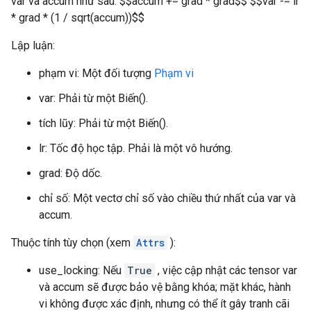
var và accum như sau: $$accum += grad * grad$$ $$var -= lr
* grad * (1 / sqrt(accum))$$
Lập luận:
phạm vi: Một đối tượng
Phạm vi
var: Phải từ một Biến().
tích lũy: Phải từ một Biến().
lr: Tốc độ học tập. Phải là một vô hướng.
grad: Độ dốc.
chỉ số: Một vectơ chỉ số vào chiều thứ nhất của var và
accum.
Thuộc tính tùy chọn (xem
Attrs
):
use_locking: Nếu
True
, việc cập nhật các tensor var
và accum sẽ được bảo vệ bằng khóa; mặt khác, hành
vi không được xác định, nhưng có thể ít gây tranh cãi