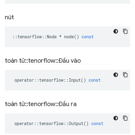
nút
::
tensorflow
::
Node
*
node
()
const
toán tử
::
tenorflow
::
Đầu vào
operator
::
tensorflow
::
Input
()
const
toán tử
::
tenorflow
::
Đầu ra
operator
::
tensorflow
::
Output
()
const