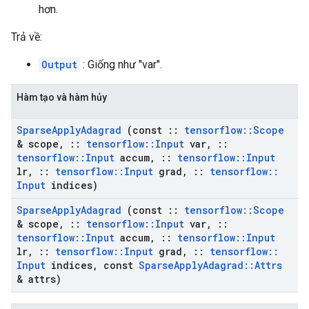
hơn.
Trả về:
Output
: Giống như "var".
Hàm tạo và hàm hủy
Sparse
Apply
Adagrad
(const
::
tensorflow
::
Scope
& scope
,
::
tensorflow
::
Input
var
,
::
tensorflow
::
Input
accum
,
::
tensorflow
::
Input
lr
,
::
tensorflow
::
Input
grad
,
::
tensorflow
::
Input
indices)
Sparse
Apply
Adagrad
(const
::
tensorflow
::
Scope
& scope
,
::
tensorflow
::
Input
var
,
::
tensorflow
::
Input
accum
,
::
tensorflow
::
Input
lr
,
::
tensorflow
::
Input
grad
,
::
tensorflow
::
Input
indices
,
const
Sparse
Apply
Adagrad
::
Attrs
& attrs)