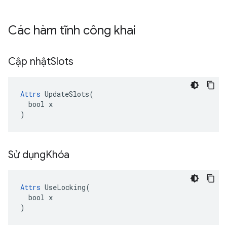
Các hàm tĩnh công khai
Cập nhật
Slots
Attrs
 UpdateSlots(

  bool x

)
Sử dụng
Khóa
Attrs
 UseLocking(

  bool x

)