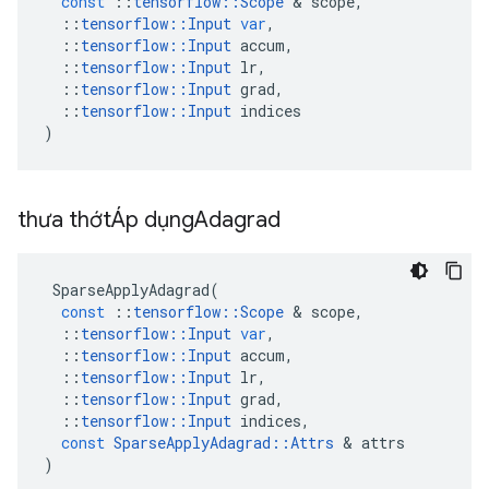
const
::
tensorflow
::
Scope
&
scope
,
::
tensorflow
::
Input
var
,
::
tensorflow
::
Input
accum
,
::
tensorflow
::
Input
lr
,
::
tensorflow
::
Input
grad
,
::
tensorflow
::
Input
indices
)
thưa thớtÁp dụng
Adagrad
SparseApplyAdagrad
(
const
::
tensorflow
::
Scope
&
scope
,
::
tensorflow
::
Input
var
,
::
tensorflow
::
Input
accum
,
::
tensorflow
::
Input
lr
,
::
tensorflow
::
Input
grad
,
::
tensorflow
::
Input
indices
,
const
SparseApplyAdagrad
::
Attrs
&
attrs
)