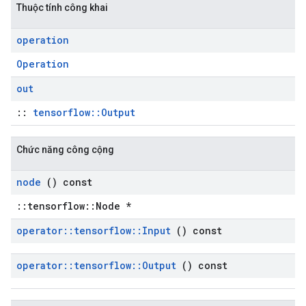
Thuộc tính công khai
operation
Operation
out
::
tensorflow::Output
Chức năng công cộng
node
() const
::tensorflow::Node *
operator
::
tensorflow
::
Input
() const
operator
::
tensorflow
::
Output
() const