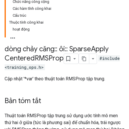
Chức năng công cộng
Các hàm tĩnh công khai
Cấu trúc
Thuộc tính công khai
hoạt động
dòng chảy căng
::
ôi
::
Sparse
Apply
Centered
RMSProp
#include
<training_ops.h>
Cập nhật '*var' theo thuật toán RMSProp tập trung.
Bản tóm tắt
Thuật toán RMSProp tập trung sử dụng ước tính mô men
thứ hai ở giữa (tức là phương sai) để chuẩn hóa, trái ngược