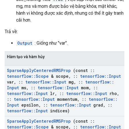
mg, ms và mom được bảo vệ bằng khóa; mặt khác,
hành vi không được xác định, nhưng có thể ít gây tranh
cãi hơn.
Trả về:
Output
: Giống như "var".
Hàm tạo và hàm hủy
Sparse
Apply
Centered
RMSProp
(const
::
tensorflow
::
Scope
& scope
,
::
tensorflow
::
Input
var
,
::
tensorflow
::
Input
mg
,
::
tensorflow
::
Input
ms
,
::
tensorflow
::
Input
mom
,
::
tensorflow
::
Input
lr
,
::
tensorflow
::
Input
rho
,
::
tensorflow
::
Input
momentum
,
::
tensorflow
::
Input
epsilon
,
::
tensorflow
::
Input
grad
,
::
tensorflow
::
Input
indices)
Sparse
Apply
Centered
RMSProp
(const
::
tensorflow
::
Scope
& scope
,
::
tensorflow
::
Input