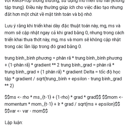
với RMSProp thông thường, sử dụng mô men thứ hai (không
tập trung). Điều này thường giúp ích cho việc đào tạo nhưng
đắt hơn một chút về mặt tính toán và bộ nhớ.
Lưu ý rằng khi triển khai dày đặc thuật toán này, mg, ms và
mom sẽ cập nhật ngay cả khi grad bằng 0, nhưng trong cách
triển khai thưa thớt này, mg, ms và mom sẽ không cập nhật
trong các lần lặp trong đó grad bằng 0.
trung bình_bình phương = phân rã * trung bình_bình phương
+ (1-phân rã) * gradient ** 2 trung bình_grad = phân rã *
trung bình_grad + (1 phân rã) * gradient Delta = tốc độ học
tập * gradient / sqrt(trung_bình + epsilon - trung bình_grad
** 2)
$$ms <- rho * ms_{t-1} + (1-rho) * grad * grad$$ $$mom <-
momentum * mom_{t-1} + lr * grad / sqrt(ms + epsilon)$$
$$var <- var - mom$$
Lập luận: