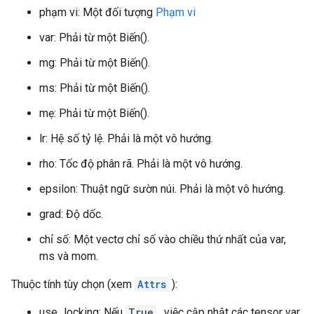
phạm vi: Một đối tượng
Phạm vi
var: Phải từ một Biến().
mg: Phải từ một Biến().
ms: Phải từ một Biến().
mẹ: Phải từ một Biến().
lr: Hệ số tỷ lệ. Phải là một vô hướng.
rho: Tốc độ phân rã. Phải là một vô hướng.
epsilon: Thuật ngữ sườn núi. Phải là một vô hướng.
grad: Độ dốc.
chỉ số: Một vectơ chỉ số vào chiều thứ nhất của var,
ms và mom.
Thuộc tính tùy chọn (xem
Attrs
):
use_locking: Nếu
True
, việc cập nhật các tensor var,