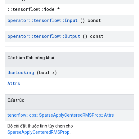
::tensorflow::Node *
operator
::
tensorflow
::
Input
() const
operator
::
tensorflow
::
Output
() const
Các hàm tĩnh công khai
Use
Locking
(bool x)
Attrs
Cấu trúc
tenorflow:: ops:: SparseApplyCenteredRMSProp:: Attrs
Bộ cài đặt thuộc tính tùy chọn cho
SparseApplyCenteredRMSProp
.