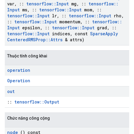
var
,
::
tensorflow
::
Input
mg
,
::
tensorflow
::
Input
ms
,
::
tensorflow
::
Input
mom
,
::
tensorflow
::
Input
lr
,
::
tensorflow
::
Input
rho
,
::
tensorflow
::
Input
momentum
,
::
tensorflow
::
Input
epsilon
,
::
tensorflow
::
Input
grad
,
::
tensorflow
::
Input
indices
,
const
Sparse
Apply
Centered
RMSProp
::
Attrs
& attrs)
Thuộc tính công khai
operation
Operation
out
::
tensorflow::Output
Chức năng công cộng
node
() const