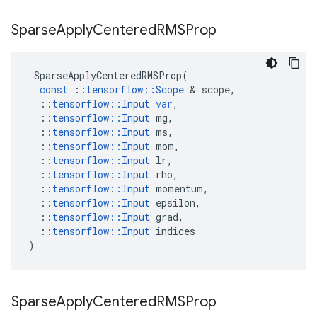
Sparse
Apply
Centered
RMSProp
SparseApplyCenteredRMSProp
(
const
::
tensorflow
::
Scope
&
scope
,
::
tensorflow
::
Input
var
,
::
tensorflow
::
Input
mg
,
::
tensorflow
::
Input
ms
,
::
tensorflow
::
Input
mom
,
::
tensorflow
::
Input
lr
,
::
tensorflow
::
Input
rho
,
::
tensorflow
::
Input
momentum
,
::
tensorflow
::
Input
epsilon
,
::
tensorflow
::
Input
grad
,
::
tensorflow
::
Input
indices
)
Sparse
Apply
Centered
RMSProp