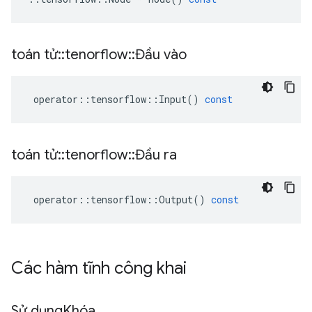
toán tử
::
tenorflow
::
Đầu vào
operator
::
tensorflow
::
Input
()
const
toán tử
::
tenorflow
::
Đầu ra
operator
::
tensorflow
::
Output
()
const
Các hàm tĩnh công khai
Sử dụng
Khóa