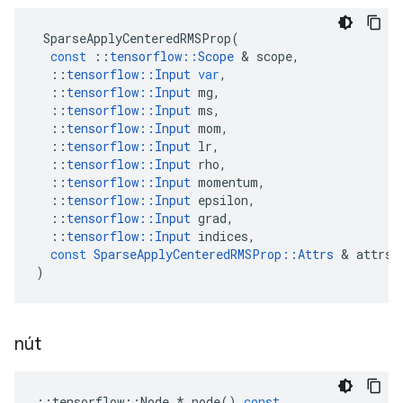
SparseApplyCenteredRMSProp
(
const
::
tensorflow
::
Scope
&
scope
,
::
tensorflow
::
Input
var
,
::
tensorflow
::
Input
mg
,
::
tensorflow
::
Input
ms
,
::
tensorflow
::
Input
mom
,
::
tensorflow
::
Input
lr
,
::
tensorflow
::
Input
rho
,
::
tensorflow
::
Input
momentum
,
::
tensorflow
::
Input
epsilon
,
::
tensorflow
::
Input
grad
,
::
tensorflow
::
Input
indices
,
const
SparseApplyCenteredRMSProp
::
Attrs
&
attrs
)
nút
::
tensorflow
::
Node
*
node
()
const