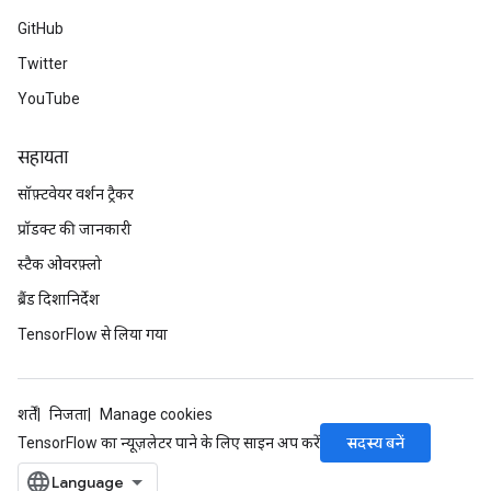
GitHub
Twitter
YouTube
सहायता
सॉफ़्टवेयर वर्शन ट्रैकर
प्रॉडक्ट की जानकारी
स्टैक ओवरफ़्लो
ब्रैंड दिशानिर्देश
TensorFlow से लिया गया
शर्तें
निजता
Manage cookies
सदस्य बनें
TensorFlow का न्यूज़लेटर पाने के लिए साइन अप करें