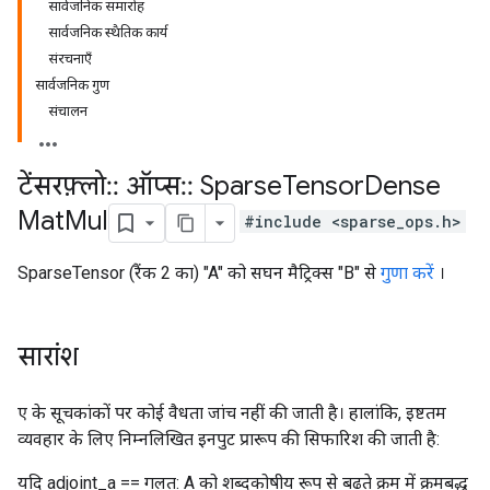
सार्वजनिक समारोह
सार्वजनिक स्थैतिक कार्य
संरचनाएँ
सार्वजनिक गुण
संचालन
टेंसरफ़्लो
::
ऑप्स
::
Sparse
Tensor
Dense
Mat
Mul
#include <sparse_ops.h>
SparseTensor (रैंक 2 का) "A" को सघन मैट्रिक्स "B" से
गुणा करें
।
सारांश
ए के सूचकांकों पर कोई वैधता जांच नहीं की जाती है। हालांकि, इष्टतम
व्यवहार के लिए निम्नलिखित इनपुट प्रारूप की सिफारिश की जाती है:
यदि adjoint_a == गलत: A को शब्दकोषीय रूप से बढ़ते क्रम में क्रमबद्ध