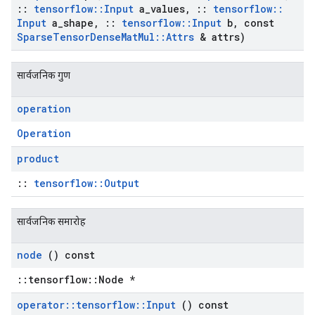
::
tensorflow
::
Input
a
_
values
,
::
tensorflow
::
Input
a
_
shape
,
::
tensorflow
::
Input
b
,
const
Sparse
Tensor
Dense
Mat
Mul
::
Attrs
& attrs)
सार्वजनिक गुण
operation
Operation
product
::
tensorflow::Output
सार्वजनिक समारोह
node
() const
::tensorflow::Node *
operator
::
tensorflow
::
Input
() const