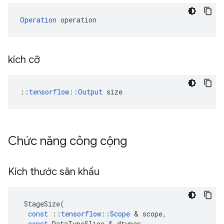
Operation
 operation
kích cỡ
::
tensorflow::Output
 size
Chức năng công cộng
Kích thước sân khấu
StageSize
(
const
::
tensorflow
::
Scope
&
scope
,
const
DataTypeSlice
&
dtypes