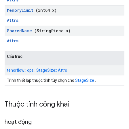
Memory
Limit
(int64 x)
Attrs
Shared
Name
(String
Piece x)
Attrs
Cấu trúc
tenorflow:: ops:: StageSize:: Attrs
Trình thiết lập thuộc tính tùy chọn cho
StageSize
.
Thuộc tính công khai
hoạt động