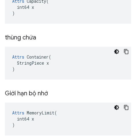
Attrs
 Capacity(

  int64 x

)
thùng chứa
Attrs
 Container(

  StringPiece x

)
Giới hạn bộ nhớ
Attrs
 MemoryLimit(

  int64 x

)