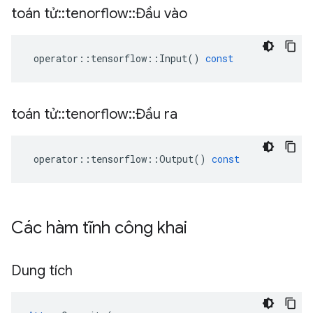
toán tử
::
tenorflow
::
Đầu vào
operator
::
tensorflow
::
Input
()
const
toán tử
::
tenorflow
::
Đầu ra
operator
::
tensorflow
::
Output
()
const
Các hàm tĩnh công khai
Dung tích