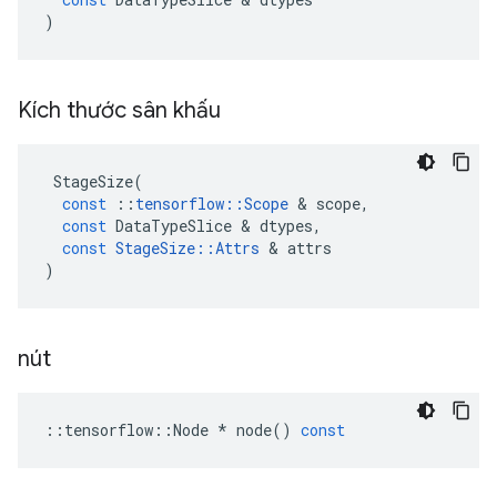
)
Kích thước sân khấu
StageSize
(
const
::
tensorflow
::
Scope
&
scope
,
const
DataTypeSlice
&
dtypes
,
const
StageSize
::
Attrs
&
attrs
)
nút
::
tensorflow
::
Node
*
node
()
const