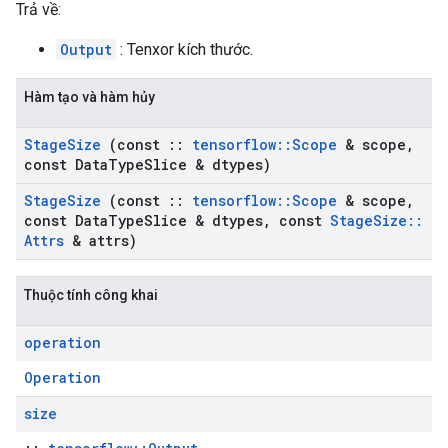
Trả về:
Output
: Tenxor kích thước.
Hàm tạo và hàm hủy
Stage
Size
(const
::
tensorflow
::
Scope
& scope
,
const Data
Type
Slice & dtypes)
Stage
Size
(const
::
tensorflow
::
Scope
& scope
,
const Data
Type
Slice & dtypes
,
const
Stage
Size
::
Attrs
& attrs)
Thuộc tính công khai
operation
Operation
size