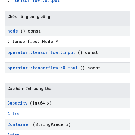
::
tensorflow::Output
Chức năng công cộng
node
() const
::tensorflow::Node *
operator
::
tensorflow
::
Input
() const
operator
::
tensorflow
::
Output
() const
Các hàm tĩnh công khai
Capacity
(int64 x)
Attrs
Container
(String
Piece x)
Attrs