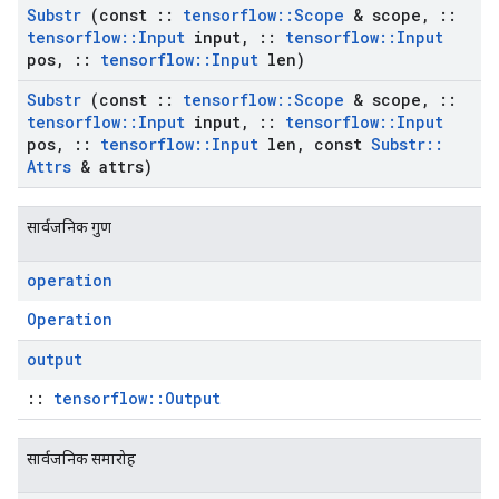
Substr
(const
::
tensorflow
::
Scope
& scope
,
::
tensorflow
::
Input
input
,
::
tensorflow
::
Input
pos
,
::
tensorflow
::
Input
len)
Substr
(const
::
tensorflow
::
Scope
& scope
,
::
tensorflow
::
Input
input
,
::
tensorflow
::
Input
pos
,
::
tensorflow
::
Input
len
,
const
Substr
::
Attrs
& attrs)
सार्वजनिक गुण
operation
Operation
output
::
tensorflow::Output
सार्वजनिक समारोह