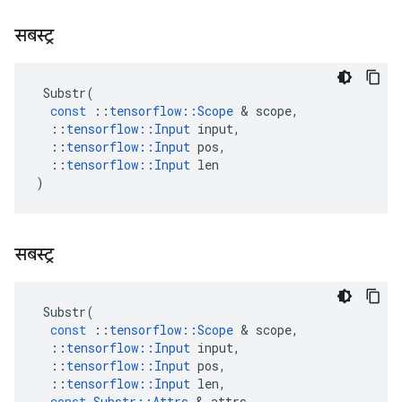
सबस्ट्र
Substr
(
const
::
tensorflow
::
Scope
&
scope
,
::
tensorflow
::
Input
input
,
::
tensorflow
::
Input
pos
,
::
tensorflow
::
Input
len
)
सबस्ट्र
Substr
(
const
::
tensorflow
::
Scope
&
scope
,
::
tensorflow
::
Input
input
,
::
tensorflow
::
Input
pos
,
::
tensorflow
::
Input
len
,
const
Substr
::
Attrs
&
attrs