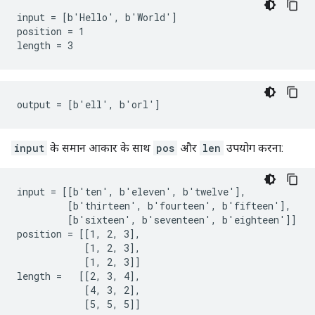
input = [b'Hello', b'World']

position = 1

length = 3
output = [b'ell', b'orl']
input
के समान आकार के साथ
pos
और
len
उपयोग करना:
input = [[b'ten', b'eleven', b'twelve'],

         [b'thirteen', b'fourteen', b'fifteen'],

         [b'sixteen', b'seventeen', b'eighteen']]

position = [[1, 2, 3],

            [1, 2, 3],

            [1, 2, 3]]

length =   [[2, 3, 4],

            [4, 3, 2],

            [5, 5, 5]]