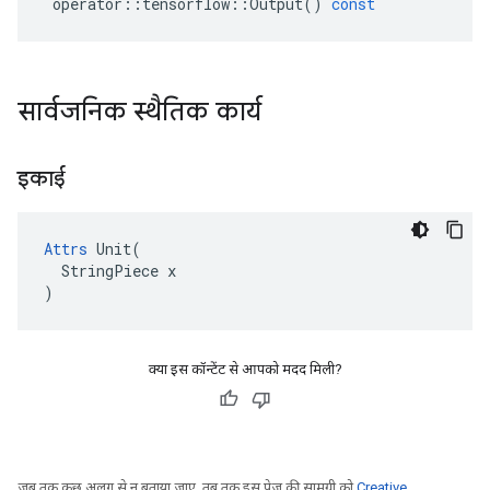
operator
::
tensorflow
::
Output
()
const
सार्वजनिक स्थैतिक कार्य
इकाई
Attrs
 Unit(

  StringPiece x

)
क्या इस कॉन्टेंट से आपको मदद मिली?
जब तक कुछ अलग से न बताया जाए, तब तक इस पेज की सामग्री को
Creative