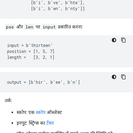
          [b'i', b've', b'hte'],

          [b'i', b'en', b'nty']]
pos
और
len
पर
input
प्रसारित करना:
input = b'thirteen'

position = [1, 5, 7]

length =   [3, 2, 1]
output = [b'hir', b'ee', b'n']
तर्क:
स्कोप: एक
स्कोप
ऑब्जेक्ट
इनपुट: स्ट्रिंग्स का
टेंसर