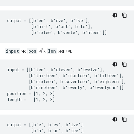
output = [[b'en', b'eve', b'lve'],

          [b'hirt', b'urt', b'te'],

          [b'ixtee', b'vente', b'hteen']]
input
पर
pos
और
len
प्रसारण:
input = [[b'ten', b'eleven', b'twelve'],

         [b'thirteen', b'fourteen', b'fifteen'],

         [b'sixteen', b'seventeen', b'eighteen'],

         [b'nineteen', b'twenty', b'twentyone']]

position = [1, 2, 3]

length =   [1, 2, 3]
output = [[b'e', b'ev', b'lve'],

          [b'h', b'ur', b'tee'],
