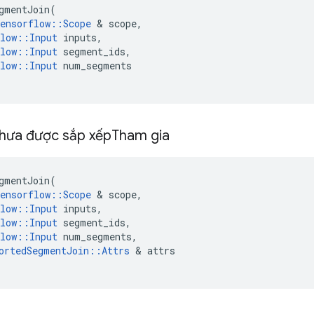
gmentJoin
(
ensorflow
::
Scope
&
scope
,
low
::
Input
inputs
,
low
::
Input
segment_ids
,
low
::
Input
num_segments
hưa được sắp xếp
Tham gia
gmentJoin
(
ensorflow
::
Scope
&
scope
,
low
::
Input
inputs
,
low
::
Input
segment_ids
,
low
::
Input
num_segments
,
ortedSegmentJoin
::
Attrs
&
attrs