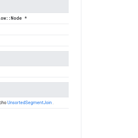
low::Node *
 cho
UnsortedSegmentJoin
.