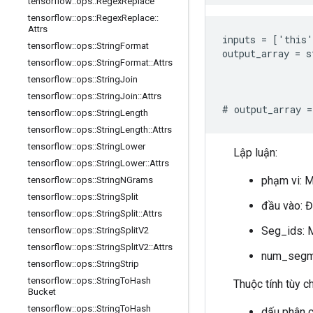
tensorflow
::
ops
::
Regex
Replace
tensorflow
::
ops
::
Regex
Replace
::
Attrs
inputs = ['this'
tensorflow
::
ops
::
String
Format
output_array = s
tensorflow
::
ops
::
String
Format
::
Attrs
                
tensorflow
::
ops
::
String
Join
                
                
tensorflow
::
ops
::
String
Join
::
Attrs
# output_array 
tensorflow
::
ops
::
String
Length
tensorflow
::
ops
::
String
Length
::
Attrs
tensorflow
::
ops
::
String
Lower
Lập luận:
tensorflow
::
ops
::
String
Lower
::
Attrs
phạm vi: 
tensorflow
::
ops
::
String
NGrams
tensorflow
::
ops
::
String
Split
đầu vào: Đ
tensorflow
::
ops
::
String
Split
::
Attrs
Seg_ids: M
tensorflow
::
ops
::
String
Split
V2
tensorflow
::
ops
::
String
Split
V2
::
Attrs
num_segme
tensorflow
::
ops
::
String
Strip
tensorflow
::
ops
::
String
To
Hash
Thuộc tính tùy 
Bucket
tensorflow
::
ops
::
String
To
Hash
dấu phân c