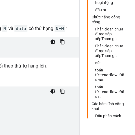
hoạt động
đầu ra
Chức năng công
cộng
g
N
và
data
có thứ hạng
N+M
:
Phân đoạn chưa
được sắp
xếpTham gia
Phân đoạn chưa
được sắp
xếpTham gia
nút
ối theo thứ tự hàng lớn.
toán
tử::tenorflow::Đầ
u vào
toán
tử::tenorflow::Đầ
u ra
Các hàm tĩnh công
khai
Dấu phân cách