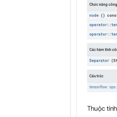
Chức năng công
node
() cons
operator
::
te
operator
::
te
Các hàm tĩnh cô
Separator
(St
Cấu trúc
tensorflow:: ops
Thuộc tín