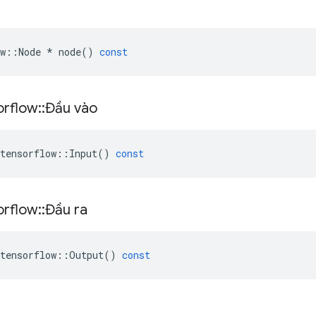
w
::
Node
*
node
()
const
orflow
::
Đầu vào
tensorflow
::
Input
()
const
orflow
::
Đầu ra
tensorflow
::
Output
()
const