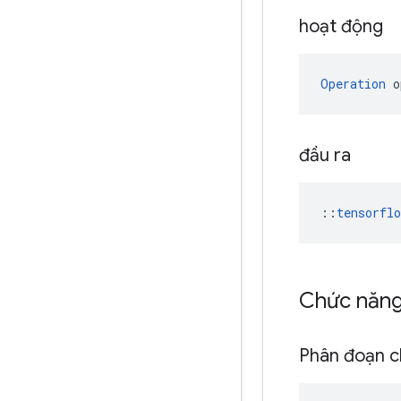
hoạt động
Operation
 o
đầu ra
::
tensorfl
Chức năn
Phân đoạn c