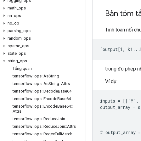
logging
_
ops
math
_
ops
Bản tóm t
nn
_
ops
no
_
op
Tính toán nối ch
parsing
_
ops
random
_
ops
sparse
_
ops
`output[i, k1...
state
_
ops
string
_
ops
trong đó phép nối
Tổng quan
tensorflow
::
ops
::
As
String
Ví dụ:
tensorflow
::
ops
::
As
String
::
Attrs
tensorflow
::
ops
::
Decode
Base64
tensorflow
::
ops
::
Encode
Base64
inputs = [['Y',
tensorflow
::
ops
::
Encode
Base64
::
output_array = s
Attrs
                
tensorflow
::
ops
::
Reduce
Join
                
                
tensorflow
::
ops
::
Reduce
Join
::
Attrs
# output_array 
tensorflow
::
ops
::
Regex
Full
Match