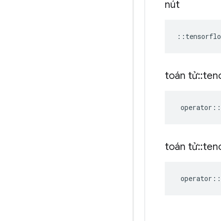
nút
::
tensorflo
toán tử
::
ten
operator
::
toán tử
::
ten
operator
::