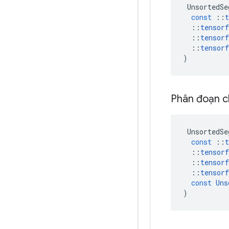
UnsortedSe
const
::
t
::
tensorf
::
tensorf
::
tensorf
)
Phân đoạn c
UnsortedSe
const
::
t
::
tensorf
::
tensorf
::
tensorf
const
Uns
)