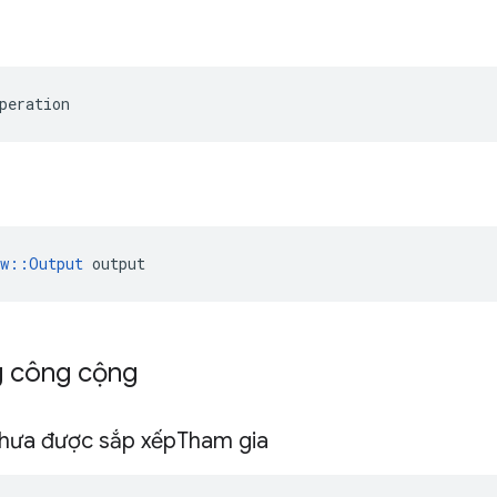
peration
ow::Output
 output
g công cộng
hưa được sắp xếp
Tham gia