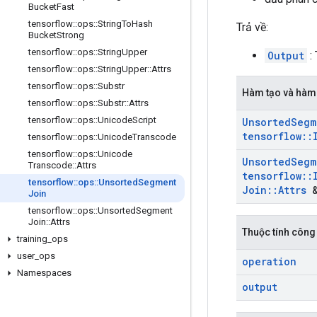
Bucket
Fast
tensorflow
::
ops
::
String
To
Hash
Trả về:
Bucket
Strong
tensorflow
::
ops
::
String
Upper
Output
: 
tensorflow
::
ops
::
String
Upper
::
Attrs
tensorflow
::
ops
::
Substr
Hàm tạo và hàm
tensorflow
::
ops
::
Substr
::
Attrs
tensorflow
::
ops
::
Unicode
Script
Unsorted
Segm
tensorflow
::
tensorflow
::
ops
::
Unicode
Transcode
tensorflow
::
ops
::
Unicode
Unsorted
Segm
Transcode
::
Attrs
tensorflow
::
tensorflow
::
ops
::
Unsorted
Segment
Join
::
Attrs
&
Join
tensorflow
::
ops
::
Unsorted
Segment
Join
::
Attrs
Thuộc tính công
training
_
ops
user
_
ops
operation
Namespaces
output