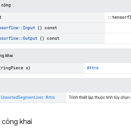
 cộng
t
::tensorf
nsorflow
::
Input
() const
nsorflow
::
Output
() const
ng khai
ring
Piece x)
Attrs
:: UnsortedSegmentJoin:: Attrs
Trình thiết lập thuộc tính tùy chọn
h công khai