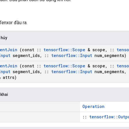
Tenxor đầu ra.
 hủy
ent
Join
(const
::
tensorflow
::
Scope
& scope
,
::
tenso
Input
segment
_
ids
,
::
tensorflow
::
Input
num
_
segments)
ent
Join
(const
::
tensorflow
::
Scope
& scope
,
::
tenso
Input
segment
_
ids
,
::
tensorflow
::
Input
num
_
segments
,
 attrs)
 khai
Operation
::
tensorflow::Outp