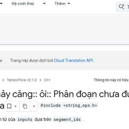
Hệ sinh thái
Thêm
Trang này được dịch bởi
Cloud Translation API
.
TensorFlow v2.1.0
C++
Thông tin này có hữ
ảy căng
::
ôi
::
Phân đoạn chưa đ
a
#include <string_ops.h>
n tử của
inputs
dựa trên
segment_ids
.