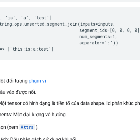
, 'is', 'a', 'test']

tring_ops.unsorted_segment_join(inputs=inputs,

                                segment_ids=[0, 0, 0, 0],
                                num_segments=1,

                                separator=':'))

==> ['this:is:a:test']
Một đối tượng
phạm vi
ầu vào được nối.
ột tensor có hình dạng là tiền tố của data.shape. Id phân khúc p
nts: Một đại lượng vô hướng.
chọn (xem
Attrs
):
ách: Dấu phân cách sử dụng khi nối.