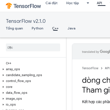
Cài đặt
Học tập
API
TensorFlow v2.1.0
Tổng quan
Python
C++
Java
C++
TensorFlow
API
array
_
ops
candidate
_
sampling
_
ops
dòng ch
control
_
flow
_
ops
core
Tham gi
data
_
flow
_
ops
image
_
ops
Kết hợp các phầ
io
_
ops