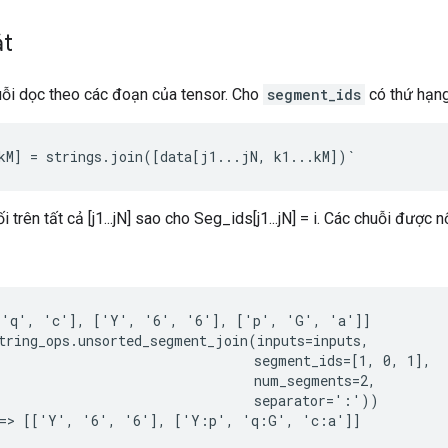
ắt
uỗi dọc theo các đoạn của tensor. Cho
segment_ids
có thứ hạn
kM] = strings.join([data[j1...jN, k1...kM])`
 trên tất cả [j1...jN] sao cho Seg_ids[j1...jN] = i. Các chuỗi được n
 'q', 'c'], ['Y', '6', '6'], ['p', 'G', 'a']]

tring_ops.unsorted_segment_join(inputs=inputs,

                                segment_ids=[1, 0, 1],

                                num_segments=2,

                                separator=':'))

==> [['Y', '6', '6'], ['Y:p', 'q:G', 'c:a']]