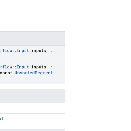
rflow
::
Input
inputs
,
::
rflow
::
Input
inputs
,
::
const
Unsorted
Segment
ut