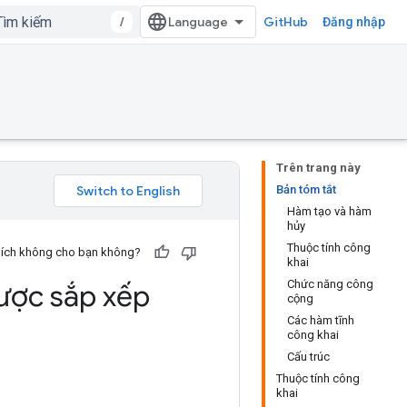
/
GitHub
Đăng nhập
Trên trang này
Bản tóm tắt
Hàm tạo và hàm
hủy
Thuộc tính công
u ích không cho bạn không?
khai
Chức năng công
ược sắp xếp
cộng
Các hàm tĩnh
công khai
Cấu trúc
Thuộc tính công
khai