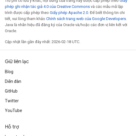
Trừ phi có lưu ý khác, nội dung của trang này được cấp phép theo
Giấy
phép ghi nhận tác giả 4.0 của Creative Commons
và các mẫu mã lập
trình được cấp phép theo
Giấy phép Apache 2.0
. Để biết thông tin chi
tiết, vui lòng tham khảo
Chính sách trang web của Google Developers
.
Java là nhãn hiệu đã đăng ký của Oracle và/hoặc các đơn vị liên kết với
Oracle.
Cập nhật lần gần đây nhất: 2026-02-18 UTC.
Giữ liên lạc
Blog
Diễn đàn
GitHub
Twitter
YouTube
Hỗ trợ