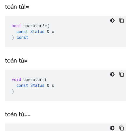
toán tử!=
bool
operator
!=
(
const
Status
&
x
)
const
toán tử=
void
operator
=
(
const
Status
&
s
)
toán tử==