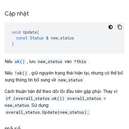
Cập nhật
void
Update
(
const
Status
&
new_status
)
Nếu
ok()
, lưu
new_status
vào
*this
.
Nếu
!ok()
, giữ nguyên trạng thái hiện tại, nhưng có thể bổ
sung thông tin bổ sung về
new_status
.
Cách thuận tiện để theo dõi lỗi đầu tiên gặp phải. Thay vì:
if (overall_status.ok()) overall_status =
new_status
Sử dụng:
overall_status.Update(new_status);
mã số