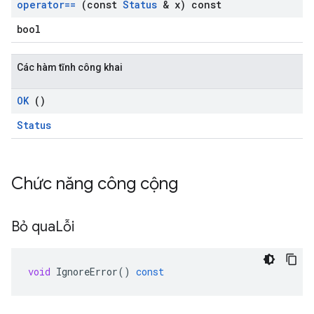
operator==
(const
Status
& x) const
bool
Các hàm tĩnh công khai
OK
()
Status
Chức năng công cộng
Bỏ qua
Lỗi
void
IgnoreError
()
const