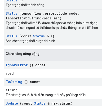
Status
()
Tạo trạng thái thành công.
Status
(tensorflow
::
error
::
Code code
,
tensorflow
::
String
Piece msg)
Tạo trạng thái với mã lỗi được chỉ định và thông báo dưới dạng
chuỗi mà con người có thể đọc được chứa thông tin chi tiết hơn.
Status
(const
Status
& s)
Sao chép trạng thái được chỉ định.
Chức năng công cộng
Ignore
Error
() const
void
To
String
() const
string
Trả về một chuỗi biểu diễn trạng thái này phù hợp để in.
Update
(const
Status
& new
_
status)