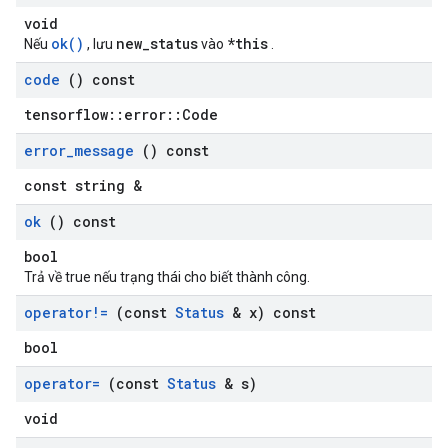
void
ok()
new_status
*this
Nếu
, lưu
vào
.
code
() const
tensorflow::error::Code
error
_
message
() const
const string &
ok
() const
bool
Trả về true nếu trạng thái cho biết thành công.
operator!=
(const
Status
& x) const
bool
operator=
(const
Status
& s)
void