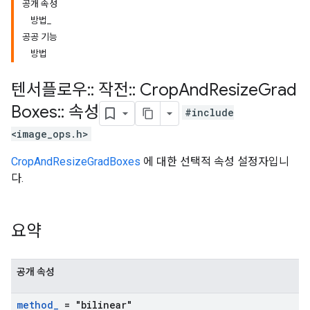
공개 속성
방법_
공공 기능
방법
텐서플로우
::
작전
::
Crop
And
Resize
Grad
Boxes
::
속성
#include
<image_ops.h>
CropAndResizeGradBoxes
에 대한 선택적 속성 설정자입니
다.
요약
공개 속성
method
_
= "bilinear"