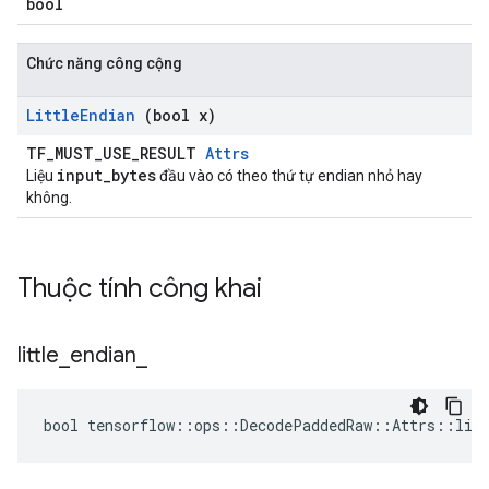
bool
Chức năng công cộng
Little
Endian
(bool x)
TF_MUST_USE_RESULT
Attrs
input_bytes
Liệu
đầu vào có theo thứ tự endian nhỏ hay
không.
Thuộc tính công khai
little
_
endian
_
bool tensorflow::ops::DecodePaddedRaw::Attrs::litt