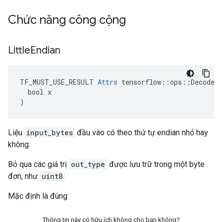
Chức năng công cộng
Little
Endian
TF_MUST_USE_RESULT 
Attrs
 tensorflow::ops::DecodePa
  bool x

)
Liệu
input_bytes
đầu vào có theo thứ tự endian nhỏ hay
không.
Bỏ qua các giá trị
out_type
được lưu trữ trong một byte
đơn, như
uint8
Mặc định là đúng
Thông tin này có hữu ích không cho bạn không?