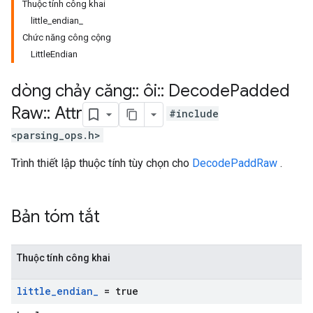
Thuộc tính công khai
little_endian_
Chức năng công cộng
LittleEndian
dòng chảy căng
::
ôi
::
Decode
Padded
Raw
::
Attr
#include
<parsing_ops.h>
Trình thiết lập thuộc tính tùy chọn cho
DecodePaddRaw
.
Bản tóm tắt
Thuộc tính công khai
little
_
endian
_
= true