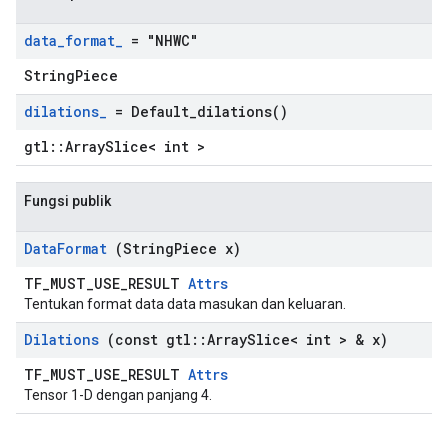
data
_
format
_
= "NHWC"
StringPiece
dilations
_
=
Default_dilations(
)
gtl::ArraySlice< int >
Fungsi publik
Data
Format
(String
Piece x)
TF_MUST_USE_RESULT
Attrs
Tentukan format data data masukan dan keluaran.
Dilations
(const gtl
::
Array
Slice< int > & x)
TF_MUST_USE_RESULT
Attrs
Tensor 1-D dengan panjang 4.