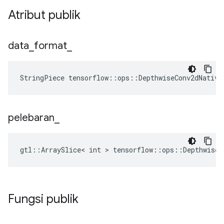
Atribut publik
data
_
format
_
StringPiece tensorflow::ops::DepthwiseConv2dNative
pelebaran
_
gtl::ArraySlice< int > tensorflow::ops::DepthwiseC
Fungsi publik