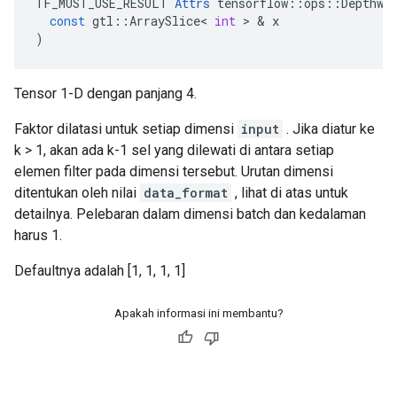
TF_MUST_USE_RESULT
Attrs
tensorflow
::
ops
::
Depthwi
const
gtl
::
ArraySlice
<
int
>
&
x
)
Tensor 1-D dengan panjang 4.
Faktor dilatasi untuk setiap dimensi
input
. Jika diatur ke
k > 1, akan ada k-1 sel yang dilewati di antara setiap
elemen filter pada dimensi tersebut. Urutan dimensi
ditentukan oleh nilai
data_format
, lihat di atas untuk
detailnya. Pelebaran dalam dimensi batch dan kedalaman
harus 1.
Defaultnya adalah [1, 1, 1, 1]
Apakah informasi ini membantu?