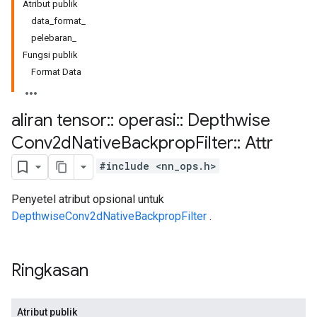
Atribut publik
data_format_
pelebaran_
Fungsi publik
Format Data
aliran tensor
::
operasi
::
Depthwise
Conv2d
Native
Backprop
Filter
::
Attr
#include <nn_ops.h>
Penyetel atribut opsional untuk
DepthwiseConv2dNativeBackpropFilter
.
Ringkasan
Atribut publik