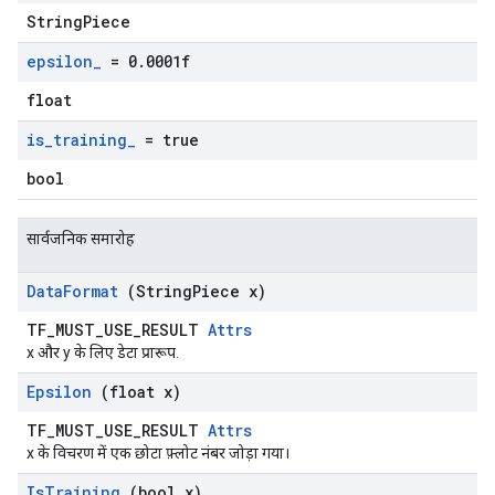
StringPiece
epsilon
_
= 0
.
0001f
float
is
_
training
_
= true
bool
सार्वजनिक समारोह
Data
Format
(String
Piece x)
TF_MUST_USE_RESULT
Attrs
x और y के लिए डेटा प्रारूप.
Epsilon
(float x)
TF_MUST_USE_RESULT
Attrs
x के विचरण में एक छोटा फ़्लोट नंबर जोड़ा गया।
Is
Training
(bool x)