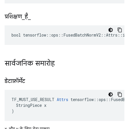
प्रशिक्षण
_
है
_
bool tensorflow::ops::FusedBatchNormV2::Attrs::is_
सार्वजनिक समारोह
डेटाफ़ॉर्मेट
TF_MUST_USE_RESULT 
Attrs
 tensorflow::ops::FusedBat
  StringPiece x

)
x और y के लिए डेटा प्रारूप.