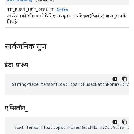
TF_MUST_USE_RESULT
Attrs
ऑपरेशन को इंगित करने के लिए एक बूल मान प्रशिक्षण (डिफ़ॉल्ट) या अनुमान के
लिए है।
सार्वजनिक गुण
डेटा
_
प्रारूप
_
StringPiece tensorflow::ops::FusedBatchNormV2::At
एप्सिलॉन
_
float tensorflow::ops::FusedBatchNormV2::Attrs::ep