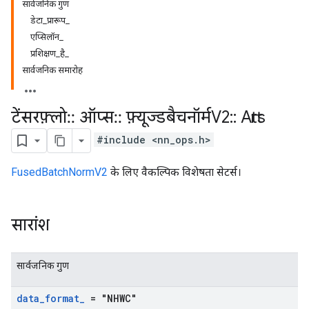
सार्वजनिक गुण
डेटा_प्रारूप_
एप्सिलॉन_
प्रशिक्षण_है_
सार्वजनिक समारोह
टेंसरफ़्लो
::
ऑप्स
::
फ़्यूज्डबैचनॉर्मV2
::
Attrs
#include <nn_ops.h>
FusedBatchNormV2
के लिए वैकल्पिक विशेषता सेटर्स।
सारांश
सार्वजनिक गुण
data
_
format
_
= "NHWC"