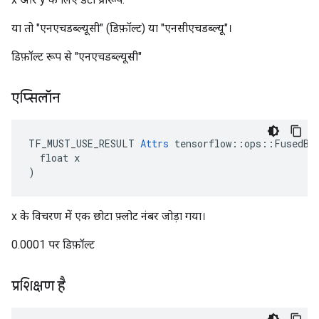
या तो "एनएचडब्ल्यूसी" (डिफ़ॉल्ट) या "एनसीएचडब्ल्यू"।
डिफ़ॉल्ट रूप से "एनएचडब्ल्यूसी"
एप्सिलॉन
TF_MUST_USE_RESULT 
Attrs
 tensorflow::ops::FusedBat
  float x

)
x के विचरण में एक छोटा फ़्लोट नंबर जोड़ा गया।
0.0001 पर डिफ़ॉल्ट
प्रशिक्षण है