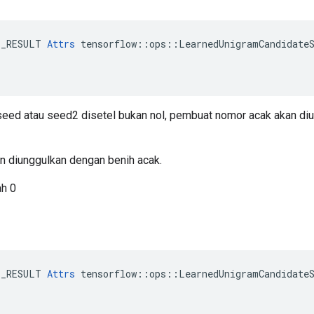
E_RESULT 
Attrs
 tensorflow::ops::LearnedUnigramCandidateS
 seed atau seed2 disetel bukan nol, pembuat nomor acak akan di
kan diunggulkan dengan benih acak.
ah 0
E_RESULT 
Attrs
 tensorflow::ops::LearnedUnigramCandidateS