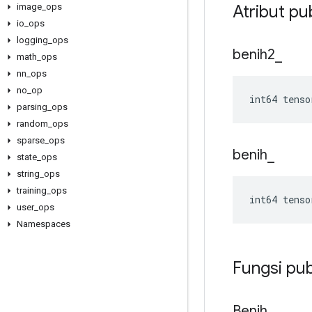
Atribut pu
image
_
ops
io
_
ops
logging
_
ops
benih2
_
math
_
ops
nn
_
ops
no
_
op
int64 tenso
parsing
_
ops
random
_
ops
sparse
_
ops
benih
_
state
_
ops
string
_
ops
training
_
ops
int64 tenso
user
_
ops
Namespaces
Fungsi pub
Benih