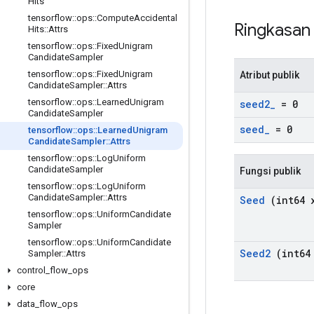
Hits
tensorflow
::
ops
::
Compute
Accidental
Ringkasa
Hits
::
Attrs
tensorflow
::
ops
::
Fixed
Unigram
Candidate
Sampler
tensorflow
::
ops
::
Fixed
Unigram
Atribut publik
Candidate
Sampler
::
Attrs
tensorflow
::
ops
::
Learned
Unigram
seed2
_
= 0
Candidate
Sampler
seed
_
= 0
tensorflow
::
ops
::
Learned
Unigram
Candidate
Sampler
::
Attrs
tensorflow
::
ops
::
Log
Uniform
Candidate
Sampler
Fungsi publik
tensorflow
::
ops
::
Log
Uniform
Candidate
Sampler
::
Attrs
Seed
(int64 
tensorflow
::
ops
::
Uniform
Candidate
Sampler
tensorflow
::
ops
::
Uniform
Candidate
Seed2
(int64
Sampler
::
Attrs
control
_
flow
_
ops
core
data
_
flow
_
ops