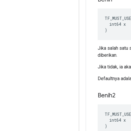
TF_MUST_US
  int64 x

)
Jika salah satu
diberikan.
Jika tidak, ia a
Defaultnya adal
Benih2
TF_MUST_US
  int64 x

)