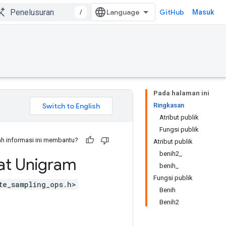
/
GitHub
Masuk
Pada halaman ini
Ringkasan
Atribut publik
Fungsi publik
h informasi ini membantu?
Atribut publik
benih2_
at Unigram
benih_
Fungsi publik
te_sampling_ops.h>
Benih
Benih2