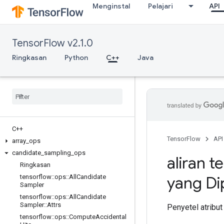
Menginstal
Pelajari
API
TensorFlow v2.1.0
Ringkasan
Python
C++
Java
C++
TensorFlow
API
array
_
ops
candidate
_
sampling
_
ops
aliran t
Ringkasan
tensorflow
::
ops
::
All
Candidate
yang Dip
Sampler
tensorflow
::
ops
::
All
Candidate
Sampler
::
Attrs
Penyetel atribut
tensorflow
::
ops
::
Compute
Accidental