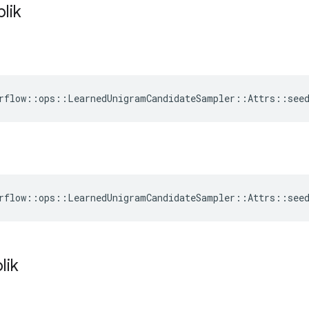
blik
rflow::ops::LearnedUnigramCandidateSampler::Attrs::see
rflow::ops::LearnedUnigramCandidateSampler::Attrs::see
lik