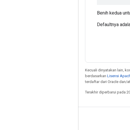
Benih kedua unt
Defaultnya adal
Kecuali dinyatakan lain, k
berdasarkan
Lisensi Apach
terdaftar dari Oracle dan/at
Terakhir diperbarui pada 2
Tetap terhubung
Blog