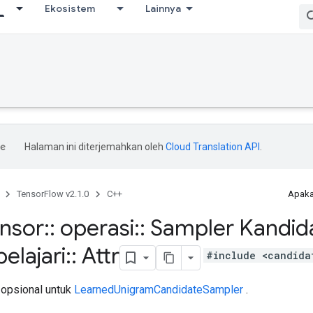
Ekosistem
Lainnya
Halaman ini diterjemahkan oleh
Cloud Translation API
.
TensorFlow v2.1.0
C++
Apaka
ensor
::
operasi
::
Sampler Kandid
elajari
::
Attr
#include <candida
 opsional untuk
LearnedUnigramCandidateSampler
.