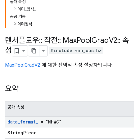
공개 속성
데이터_형식_
공공 기능
데이터형식
텐서플로우
::
작전
::
Max
Pool
Grad
V2
::
속
성
#include <nn_ops.h>
MaxPoolGradV2
에 대한 선택적 속성 설정자입니다.
요약
공개 속성
data
_
format
_
= "NHWC"
StringPiece