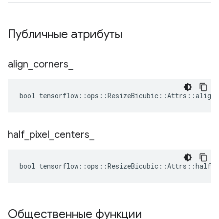
Публичные атрибуты
align
_
corners
_
bool tensorflow::ops::ResizeBicubic::Attrs::align_
half
_
pixel
_
centers
_
bool tensorflow::ops::ResizeBicubic::Attrs::half_p
Общественные функции