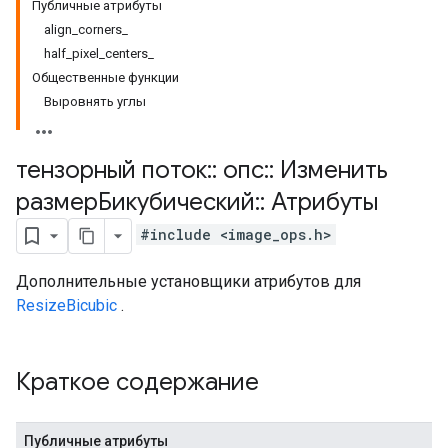
Публичные атрибуты
align_corners_
half_pixel_centers_
Общественные функции
Выровнять углы
тензорный поток
::
опс
::
Изменить
размерБикубический
::
Атрибуты
#include <image_ops.h>
Дополнительные установщики атрибутов для
ResizeBicubic
.
Краткое содержание
Публичные атрибуты