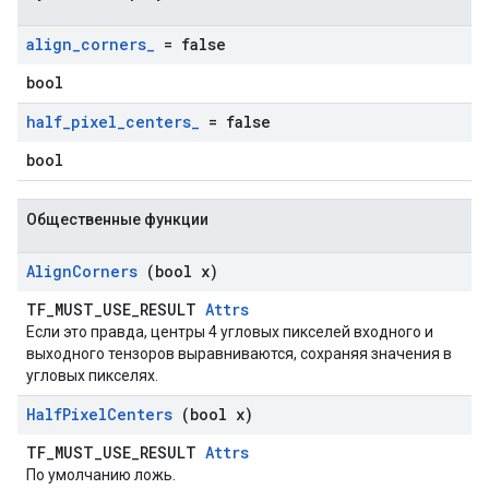
align
_
corners
_
= false
bool
half
_
pixel
_
centers
_
= false
bool
Общественные функции
Align
Corners
(bool x)
TF_MUST_USE_RESULT
Attrs
Если это правда, центры 4 угловых пикселей входного и
выходного тензоров выравниваются, сохраняя значения в
угловых пикселях.
Half
Pixel
Centers
(bool x)
TF_MUST_USE_RESULT
Attrs
По умолчанию ложь.