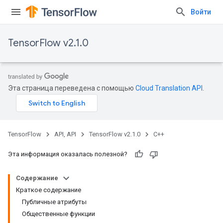
Войти
TensorFlow v2.1.0
Эта страница переведена с помощью
Cloud Translation API
.
TensorFlow
API, API
TensorFlow v2.1.0
C++
Эта информация оказалась полезной?
Содержание
Краткое содержание
Публичные атрибуты
Общественные функции