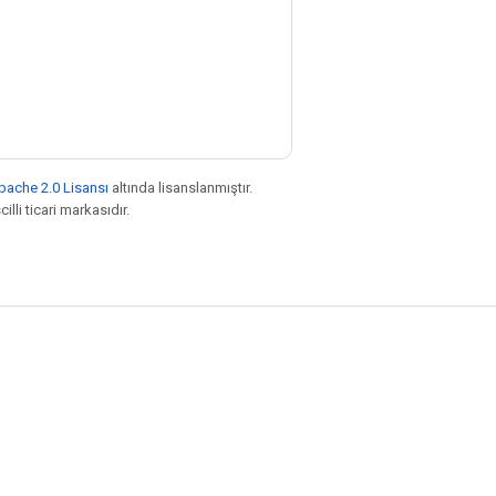
pache 2.0 Lisansı
altında lisanslanmıştır.
illi ticari markasıdır.