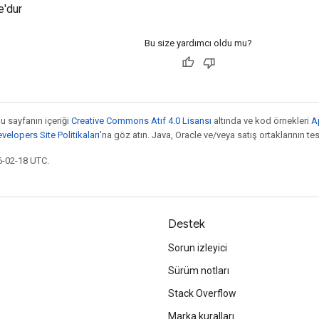
e'dur
Bu size yardımcı oldu mu?
bu sayfanın içeriği
Creative Commons Atıf 4.0 Lisansı
altında ve kod örnekleri
A
elopers Site Politikaları
'na göz atın. Java, Oracle ve/veya satış ortaklarının tesc
6-02-18 UTC.
Destek
Sorun izleyici
Sürüm notları
Stack Overflow
Marka kuralları