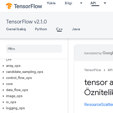
Yükle
Bilgi
API
TensorFlow v2.1.0
Genel bakış
Python
C++
Java
C++
array
_
ops
TensorFlow
API
candidate
_
sampling
_
ops
control
_
flow
_
ops
tensor a
core
Özniteli
data
_
flow
_
ops
image
_
ops
io
_
ops
ResourceScatt
logging
_
ops