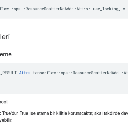
flow::ops::ResourceScatterNdAdd::Attrs::use_locking_ = 
leri
tleme
E_RESULT 
Attrs
 tensorflow::ops::ResourceScatterNdAdd::At
bool.
 True'dur. True ise atama bir kilitle korunacaktır; aksi takdirde d
ebilir.