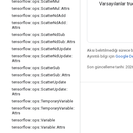
tensorflow
::
ops
::
Scatter
Mul
Varsayılanlar tru
tensorflow
::
ops
::
Scatter
Mul
::
Attrs
tensorflow
::
ops
::
Scatter
Nd
Add
tensorflow
::
ops
::
Scatter
Nd
Add
::
Attrs
tensorflow
::
ops
::
Scatter
Nd
Sub
tensorflow
::
ops
::
Scatter
Nd
Sub
::
Attrs
tensorflow
::
ops
::
Scatter
Nd
Update
Aksi belirtilmediği sürece 
tensorflow
::
ops
::
Scatter
Nd
Update
::
Ayrıntılı bilgi için
Google Dev
Attrs
Son güncelleme tarihi: 202
tensorflow
::
ops
::
Scatter
Sub
tensorflow
::
ops
::
Scatter
Sub
::
Attrs
tensorflow
::
ops
::
Scatter
Update
tensorflow
::
ops
::
Scatter
Update
::
Bağlı kalma
Attrs
tensorflow
::
ops
::
Temporary
Variable
Blog
tensorflow
::
ops
::
Temporary
Variable
::
Forum
Attrs
tensorflow
::
ops
::
Variable
GitHub
tensorflow
::
ops
::
Variable
::
Attrs
Twitter