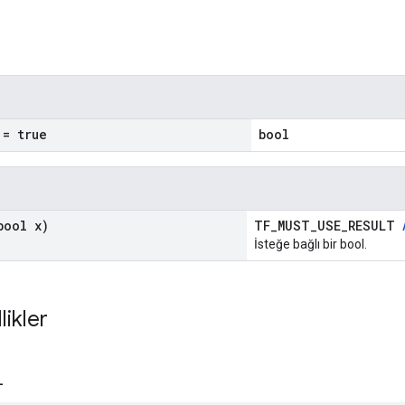
= true
bool
ool x)
TF_MUST_USE_RESULT
İsteğe bağlı bir bool.
likler
_