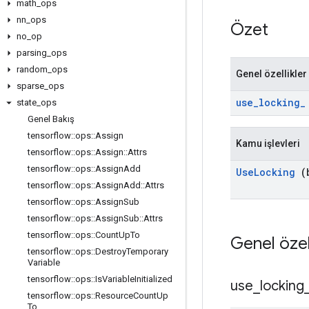
math
_
ops
nn
_
ops
Özet
no
_
op
parsing
_
ops
random
_
ops
Genel özellikler
sparse
_
ops
use
_
locking
_
state
_
ops
Genel Bakış
tensorflow
::
ops
::
Assign
Kamu işlevleri
tensorflow
::
ops
::
Assign
::
Attrs
tensorflow
::
ops
::
Assign
Add
Use
Locking
(b
tensorflow
::
ops
::
Assign
Add
::
Attrs
tensorflow
::
ops
::
Assign
Sub
tensorflow
::
ops
::
Assign
Sub
::
Attrs
tensorflow
::
ops
::
Count
Up
To
Genel özel
tensorflow
::
ops
::
Destroy
Temporary
Variable
tensorflow
::
ops
::
Is
Variable
Initialized
use
_
locking
tensorflow
::
ops
::
Resource
Count
Up
To