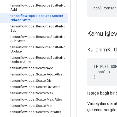
tensorflow
::
ops
::
Resource
Scatter
Nd
bool tensor
Add
tensorflow
::
ops
::
Resource
Scatter
Nd
Add
::
Attrs
tensorflow
::
ops
::
Resource
Scatter
Nd
Sub
Kamu işlev
tensorflow
::
ops
::
Resource
Scatter
Nd
Sub
::
Attrs
tensorflow
::
ops
::
Resource
Scatter
Nd
Kullanım
Kili
Update
tensorflow
::
ops
::
Resource
Scatter
Nd
Update
::
Attrs
TF_MUST_US
tensorflow
::
ops
::
Scatter
Add
  bool x

tensorflow
::
ops
::
Scatter
Add
::
Attrs
)
tensorflow
::
ops
::
Scatter
Div
tensorflow
::
ops
::
Scatter
Div
::
Attrs
İsteğe bağlı bir 
tensorflow
::
ops
::
Scatter
Max
tensorflow
::
ops
::
Scatter
Max
::
Attrs
Varsayılan olarak
tensorflow
::
ops
::
Scatter
Min
çekişme sergiley
tensorflow
::
ops
::
Scatter
Min
::
Attrs