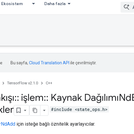
Ekosistem
Daha fazla
Bu sayfa,
Cloud Translation API
ile çevrilmiştir.
TensorFlow v2.1.0
C++
kışı
::
işlem
::
Kaynak DağılımıNd
kler
#include <state_ops.h>
erNdAdd
için isteğe bağlı öznitelik ayarlayıcılar.