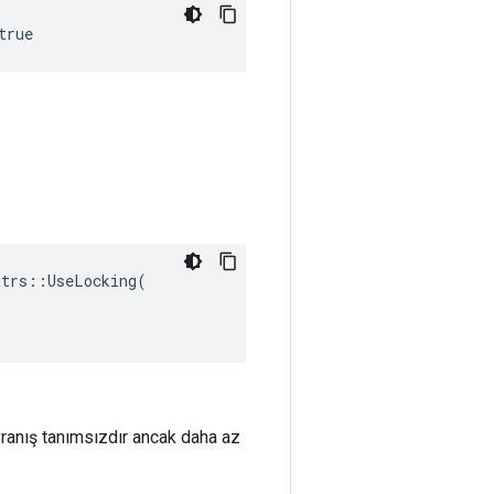
true
trs::UseLocking(

avranış tanımsızdır ancak daha az