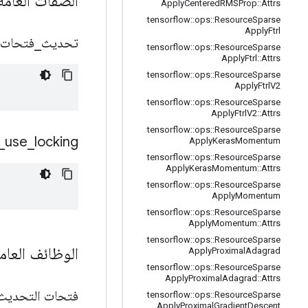
الصفات العام
Apply
Centered
RMSProp
::
Attrs
tensorflow
::
ops
::
Resource
Sparse
Apply
Ftrl
تحديث
_
فتحات
tensorflow
::
ops
::
Resource
Sparse
Apply
Ftrl
::
Attrs
tensorflow
::
ops
::
Resource
Sparse
Apply
Ftrl
V2
tensorflow
::
ops
::
Resource
Sparse
Apply
Ftrl
V2
::
Attrs
tensorflow
::
ops
::
Resource
Sparse
_
use
_
locking
Apply
Keras
Momentum
tensorflow
::
ops
::
Resource
Sparse
Apply
Keras
Momentum
::
Attrs
tensorflow
::
ops
::
Resource
Sparse
Apply
Momentum
tensorflow
::
ops
::
Resource
Sparse
Apply
Momentum
::
Attrs
tensorflow
::
ops
::
Resource
Sparse
الوظائف العام
Apply
Proximal
Adagrad
tensorflow
::
ops
::
Resource
Sparse
Apply
Proximal
Adagrad
::
Attrs
فتحات التحدي
tensorflow
::
ops
::
Resource
Sparse
Apply
Proximal
Gradient
Descent