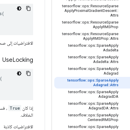
tensorflow
::
ops
::
Resource
Sparse
Apply
Proximal
Gradient
Descent
::
(

Attrs
tensorflow
::
ops
::
Resource
Sparse
Apply
RMSProp
tensorflow
::
ops
::
Resource
Sparse
Apply
RMSProp
::
Attrs
الافتراضيات إلى صح
tensorflow
::
ops
::
Sparse
Apply
Adadelta
tensorflow
::
ops
::
Sparse
Apply
Use
Locking
Adadelta
::
Attrs
tensorflow
::
ops
::
Sparse
Apply
Adagrad


tensorflow
::
ops
::
Sparse
Apply
Adagrad
::
Attrs
tensorflow
::
ops
::
Sparse
Apply
Adagrad
DA
tensorflow
::
ops
::
Sparse
Apply
إذا كان
True
Adagrad
DA
::
Attrs
الخلاف.
tensorflow
::
ops
::
Sparse
Apply
Centered
RMSProp
الافتراضيات كاذبة
tensorflow
::
ops
::
Sparse
Apply