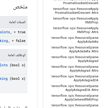
Proximal
Gradient
Descent
ملخص
tensorflow
::
ops
::
Resource
Apply
Proximal
Gradient
Descent
::
Attrs
tensorflow
::
ops
::
Resource
Apply
الصفات العامة
RMSProp
tensorflow
::
ops
::
Resource
Apply
slots
_
= true
RMSProp
::
Attrs
tensorflow
::
ops
::
Resource
Sparse
king
_
= false
Apply
Adadelta
tensorflow
::
ops
::
Resource
Sparse
Apply
Adadelta
::
Attrs
الوظائف العامة
tensorflow
::
ops
::
Resource
Sparse
Apply
Adagrad
lots
(bool x)
tensorflow
::
ops
::
Resource
Sparse
Apply
Adagrad
::
Attrs
tensorflow
::
ops
::
Resource
Sparse
king
(bool x)
Apply
Adagrad
DA
tensorflow
::
ops
::
Resource
Sparse
Apply
Adagrad
DA
::
Attrs
tensorflow
::
ops
::
Resource
Sparse
Apply
Centered
RMSProp
tensorflow
::
ops
::
Resource
Sparse