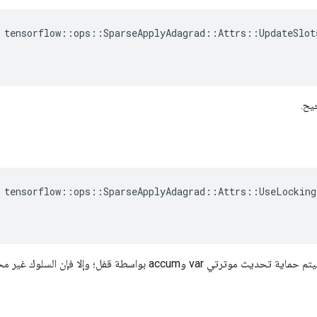
 tensorflow::ops::SparseApplyAdagrad::Attrs::UpdateSlots
يح.
 tensorflow::ops::SparseApplyAdagrad::Attrs::UseLocking(
، فسيتم حماية تحديث موترتي var وaccum بواسطة قفل؛ وإلا