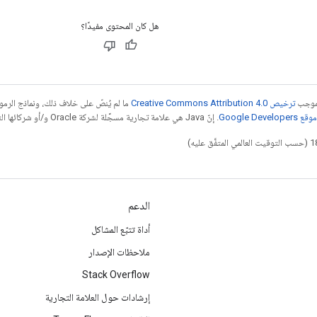
هل كان المحتوى مفيدًا؟
بموجب
ترخيص Creative Commons Attribution 4.0‏
ما لم يُنصّ على خلاف ذلك، ونماذج الر
Google Dev‏
. إنّ Java هي علامة تجارية مسجَّلة لشركة Oracle و/أو شركائها التابعين.
الدعم
أداة تتبّع المشاكل
ملاحظات الإصدار
Stack Overflow
إرشادات حول العلامة التجارية