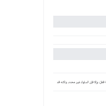
 تحديث موترتي var وaccum بواسطة قفل؛ وإلا فإن السلوك غير محدد، ولكنه قد