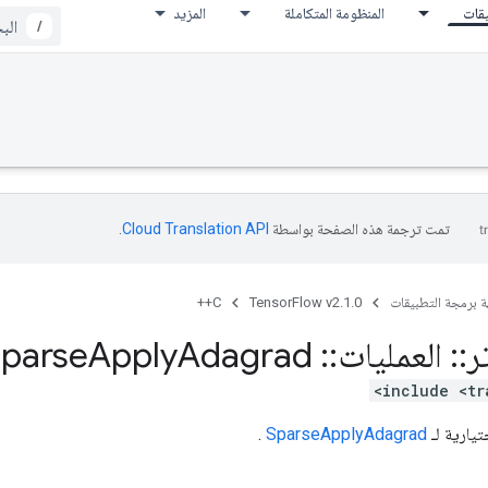
يقات
المنظومة المتكاملة
المزيد
/
تمت ترجمة هذه الصفحة بواسطة
Cloud Translation API‏
.
ة برمجة التطبيقات
TensorFlow v2.1.0
C++
ر
::
العمليات
::
Sparse
Adagrad
Apply
يارية لـ
SparseApplyAdagrad
.