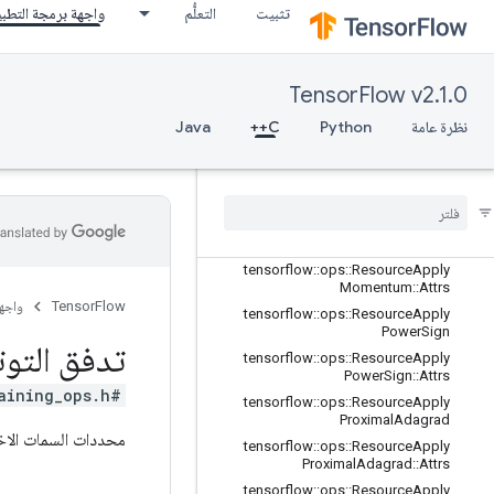
tensorflow::ops::ResourceApplyFtrlV
تثبيت
التعلُّم
واجهة برمجة التطب
2::Attrs
tensorflow::ops::ResourceApplyGra
dientDescent
TensorFlow v2.1.0
tensorflow::ops::ResourceApplyGra
dientDescent::Attrs
نظرة عامة
Python
C++
Java
tensorflow
::
ops
::
Resource
Apply
Keras
Momentum
tensorflow
::
ops
::
Resource
Apply
Keras
Momentum
::
Attrs
tensorflow
::
ops
::
Resource
Apply
Momentum
tensorflow
::
ops
::
Resource
Apply
Momentum
::
Attrs
TensorFlow
واجه
tensorflow
::
ops
::
Resource
Apply
Power
Sign
تدفق التوت
tensorflow
::
ops
::
Resource
Apply
Power
Sign
::
Attrs
#include <training_ops.h>
tensorflow
::
ops
::
Resource
Apply
Proximal
Adagrad
محددات السمات الاخت
tensorflow
::
ops
::
Resource
Apply
Proximal
Adagrad
::
Attrs
tensorflow
::
ops
::
Resource
Apply