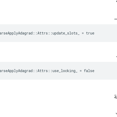
ة
_
arseApplyAdagrad::Attrs::update_slots_ = true
arseApplyAdagrad::Attrs::use_locking_ = false
ة
ث