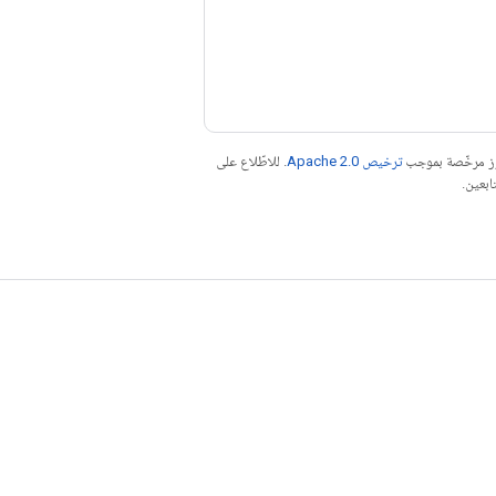
موز مرخّصة بموجب
ترخيص Apache 2.0‏
. للاطّلاع على