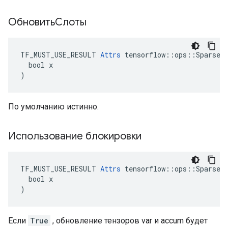
ОбновитьСлоты
TF_MUST_USE_RESULT 
Attrs
 tensorflow::ops::SparseAp
  bool x

)
По умолчанию истинно.
Использование блокировки
TF_MUST_USE_RESULT 
Attrs
 tensorflow::ops::SparseAp
  bool x

)
Если
True
, обновление тензоров var и accum будет