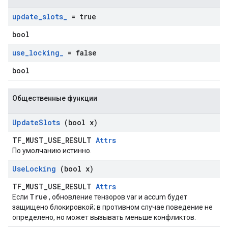
update
_
slots
_
= true
bool
use
_
locking
_
= false
bool
Общественные функции
Update
Slots
(bool x)
TF_MUST_USE_RESULT
Attrs
По умолчанию истинно.
Use
Locking
(bool x)
TF_MUST_USE_RESULT
Attrs
True
Если
, обновление тензоров var и accum будет
защищено блокировкой; в противном случае поведение не
определено, но может вызывать меньше конфликтов.