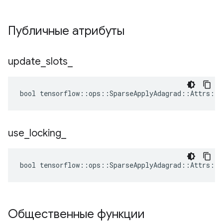
Публичные атрибуты
update
_
slots
_
bool tensorflow::ops::SparseApplyAdagrad::Attrs::u
use
_
locking
_
bool tensorflow::ops::SparseApplyAdagrad::Attrs::u
Общественные функции