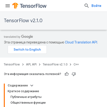
Войти
TensorFlow v2.1.0
Эта страница переведена с помощью
Cloud Translation API
.
TensorFlow
API, API
TensorFlow v2.1.0
C++
Эта информация оказалась полезной?
Содержание
Краткое содержание
Публичные атрибуты
Общественные функции