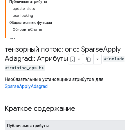
Публичные атрибуты
update_slots_
use_locking_
Общественные функции
ОбновитьСлоты
тензорный поток
::
опс
::
Sparse
Apply
Adagrad
::
Атрибуты
#include
<training_ops.h>
Необязательные установщики атрибутов для
SparseApplyAdagrad
.
Краткое содержание
Публичные атрибуты