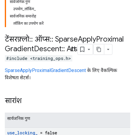
सार्वजनिक गुण
उपयोग_लॉकिंग_
सार्वजनिक समारोह
लॉकिंग का उपयोग करें
टेंसरफ़्लो
::
ऑप्स
::
Sparse
Apply
Proximal
Gradient
Descent
::
Attrs
#include <training_ops.h>
SparseApplyProximalGradientDescent
के लिए वैकल्पिक
विशेषता सेटर्स।
सारांश
सार्वजनिक गुण
use
_
locking
_
= false