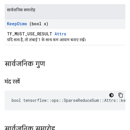
सार्वजनिक समारोह
Keep
Dims
(bool x)
TF_MUST_USE_RESULT
Attrs
यदि सत्य है, तो लंबाई 1 के साथ कम आयाम बनाए रखें।
सार्वजनिक गुण
मंद रखें
bool tensorflow::ops::SparseReduceSum::Attrs::keep
सार्वजनिक समारोह