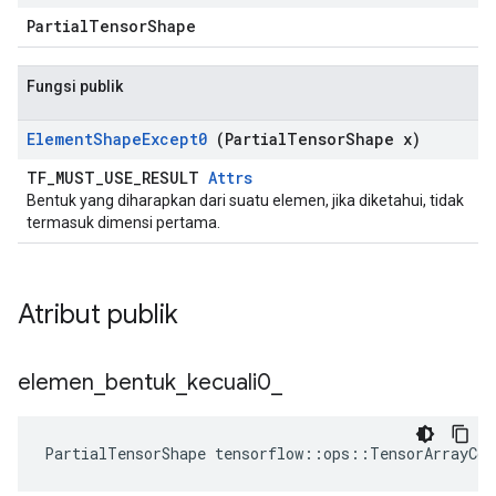
PartialTensorShape
Fungsi publik
Element
Shape
Except0
(Partial
Tensor
Shape x)
TF_MUST_USE_RESULT
Attrs
Bentuk yang diharapkan dari suatu elemen, jika diketahui, tidak
termasuk dimensi pertama.
Atribut publik
elemen
_
bentuk
_
kecuali0
_
PartialTensorShape tensorflow::ops::TensorArrayCo