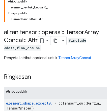
Atribut publik
elemen_bentuk_kecuali0_
Fungsi publik
ElemenBentukKecuali0
aliran tensor
::
operasi
::
Tensor
Array
Concat
::
Attr
#include
<data_flow_ops.h>
Penyetel atribut opsional untuk
TensorArrayConcat
.
Ringkasan
Atribut publik
element
_
shape
_
except0
_
=
::
tensorflow
::
Partial
Tensor
Shape(
)