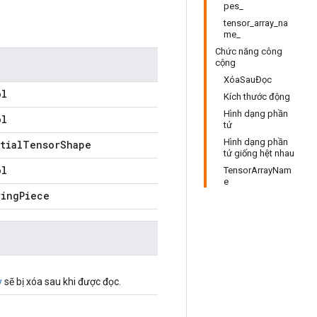
pes_
tensor_array_na
me_
Chức năng công
cộng
XóaSauĐọc
ol
Kích thước động
Hình dạng phần
ol
tử
Hình dạng phần
rtialTensorShape
tử giống hệt nhau
ol
TensorArrayNam
e
ringPiece
y
sẽ bị xóa sau khi được đọc.