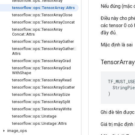
tensorflow
::
ops
::
Tensor
Array
Nếu đúng (mặc đị
tensorflow
::
ops
::
Tensor
Array
::
Attrs
tensorflow
::
ops
::
Tensor
Array
Close
Điều này cho phé
tensorflow
::
ops
::
Tensor
Array
Concat
các tensor 0 có
tensorflow
::
ops
::
Tensor
Array
đầy đủ.
Concat
::
Attrs
tensorflow
::
ops
::
Tensor
Array
Gather
Mặc định là sai
tensorflow
::
ops
::
Tensor
Array
Gather
::
Attrs
Tensor
Array
tensorflow
::
ops
::
Tensor
Array
Grad
tensorflow
::
ops
::
Tensor
Array
Grad
With
Shape
tensorflow
::
ops
::
Tensor
Array
Read
TF_MUST_US
  StringPie
tensorflow
::
ops
::
Tensor
Array
Scatter
)
tensorflow
::
ops
::
Tensor
Array
Size
tensorflow
::
ops
::
Tensor
Array
Split
tensorflow
::
ops
::
Tensor
Array
Write
Ghi đè tên được 
tensorflow
::
ops
::
Unstage
tensorflow
::
ops
::
Unstage
::
Attrs
Giá trị mặc định 
image
_
ops