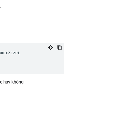
.
micSize(

c hay không.