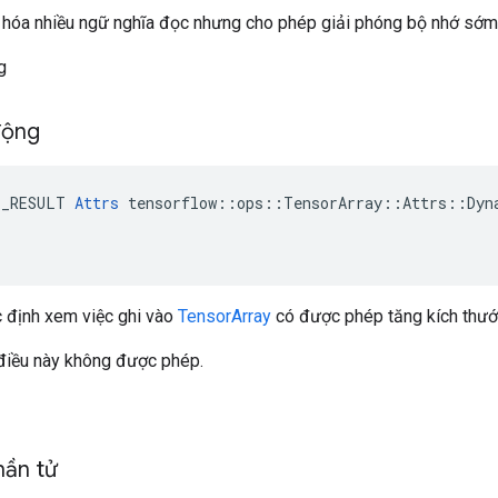
u hóa nhiều ngữ nghĩa đọc nhưng cho phép giải phóng bộ nhớ sớm
g
động
E_RESULT 
Attrs
 tensorflow::ops::TensorArray::Attrs::Dyna
 định xem việc ghi vào
TensorArray
có được phép tăng kích thướ
điều này không được phép.
hần tử