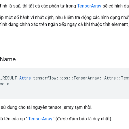
nh là sai), thì tất cả các phần tử trong
TensorArray
sẽ có hình dạ
p một số hành vi nhất định, như kiểm tra động các hình dạng nhất
 hình dạng chính xác trên ngăn xếp ngay cả khi thuộc tính eleme
Name
E_RESULT 
Attrs
 tensorflow::ops::TensorArray::Attrs::Tens
ce x

sử dụng cho tài nguyên tensor_array tạm thời.
là tên của op '
TensorArray
' (được đảm bảo là duy nhất).