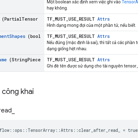
Một boolean xác định xem việc ghi vào
TensorA
hay không.
(Partial
Tensor
TF_MUST_USE_RESULT
Attrs
Hình dạng mong đợi của một phần tử, nếu biết.
ment
Shapes
(bool
TF_MUST_USE_RESULT
Attrs
Nếu đúng (mặc định là sai), thì tất cả các phần 
dạng giống hệt nhau.
ame
(String
Piece
TF_MUST_USE_RESULT
Attrs
Ghi đè tên được sử dụng cho tài nguyên tensor_
h công khai
read
_
flow::ops::TensorArray::Attrs::clear_after_read_ = true