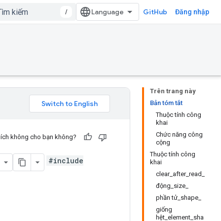
/
GitHub
Đăng nhập
Trên trang này
Bản tóm tắt
Thuộc tính công
khai
Chức năng công
u ích không cho bạn không?
cộng
Thuộc tính công
#include
khai
clear_after_read_
động_size_
phần tử_shape_
giống
hệt_element_sha