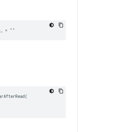
e_ = ""
rAfterRead(
