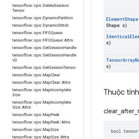
tensorflow
::
ops
::
Delete
Session
Tensor
tensorflow
::
ops
::
Dynamic
Partition
Element
Shape
Shape x)
tensorflow
::
ops
::
Dynamic
Stitch
tensorflow
::
ops
::
FIFOQueue
Identical
Ele
tensorflow
::
ops
::
FIFOQueue
::
Attrs
x)
tensorflow
::
ops
::
Get
Session
Handle
tensorflow
::
ops
::
Get
Session
Handle
Tensor
Array
N
V2
x)
tensorflow
::
ops
::
Get
Session
Tensor
tensorflow
::
ops
::
Map
Clear
tensorflow
::
ops
::
Map
Clear
::
Attrs
Thuộc tín
tensorflow
::
ops
::
Map
Incomplete
Size
tensorflow
::
ops
::
Map
Incomplete
Size
::
Attrs
clear
_
after
_
tensorflow
::
ops
::
Map
Peek
tensorflow
::
ops
::
Map
Peek
::
Attrs
tensorflow
::
ops
::
Map
Size
bool tensor
tensorflow
::
ops
::
Map
Size
::
Attrs