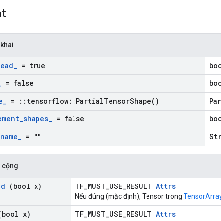
ắt
 khai
read
_
= true
bo
_
= false
bo
e
_
=
::
tensorflow
::
Partial
Tensor
Shape(
)
Pa
ement
_
shapes
_
= false
bo
_
name
_
= ""
St
 cộng
ad
(bool x)
TF_MUST_USE_RESULT
Attrs
Nếu đúng (mặc định), Tensor trong
TensorArra
bool x)
TF_MUST_USE_RESULT
Attrs