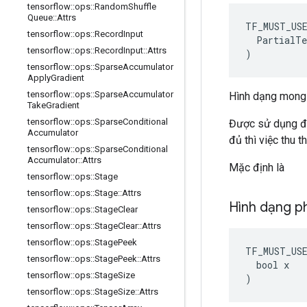
tensorflow
::
ops
::
Random
Shuffle
Queue
::
Attrs
TF_MUST_US
tensorflow
::
ops
::
Record
Input
  PartialTe
tensorflow
::
ops
::
Record
Input
::
Attrs
)
tensorflow
::
ops
::
Sparse
Accumulator
Apply
Gradient
tensorflow
::
ops
::
Sparse
Accumulator
Hình dạng mong 
Take
Gradient
tensorflow
::
ops
::
Sparse
Conditional
Được sử dụng để
Accumulator
đủ thì việc thu 
tensorflow
::
ops
::
Sparse
Conditional
Accumulator
::
Attrs
Mặc định là
tensorflow
::
ops
::
Stage
tensorflow
::
ops
::
Stage
::
Attrs
Hình dạng p
tensorflow
::
ops
::
Stage
Clear
tensorflow
::
ops
::
Stage
Clear
::
Attrs
tensorflow
::
ops
::
Stage
Peek
TF_MUST_US
tensorflow
::
ops
::
Stage
Peek
::
Attrs
  bool x

tensorflow
::
ops
::
Stage
Size
)
tensorflow
::
ops
::
Stage
Size
::
Attrs