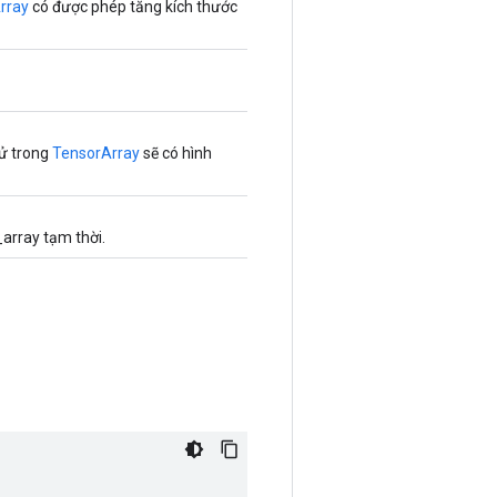
rray
có được phép tăng kích thước
tử trong
TensorArray
sẽ có hình
array tạm thời.