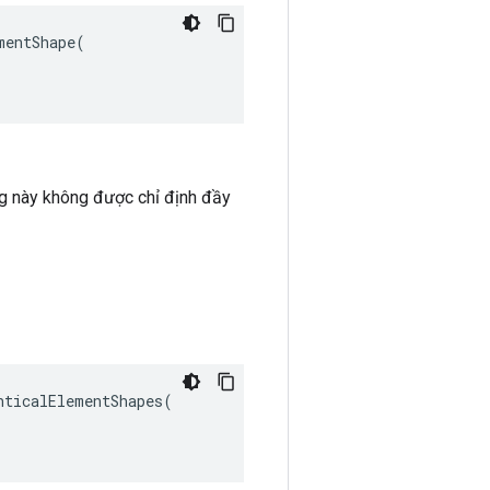
entShape(

g này không được chỉ định đầy
ticalElementShapes(
