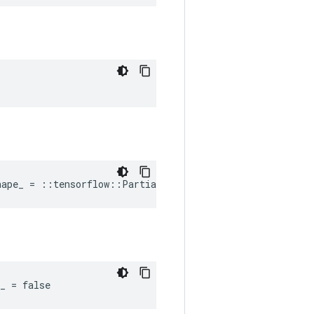
hape_ = ::tensorflow::PartialTensorShape()
_ = false