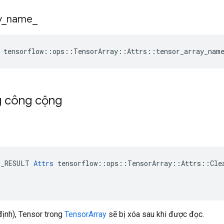
y
_
name
_
 tensorflow::ops::TensorArray::Attrs::tensor_array_nam
g công cộng
E_RESULT 
Attrs
 tensorflow::ops::TensorArray::Attrs::Clea
ịnh), Tensor trong
TensorArray
sẽ bị xóa sau khi được đọc.