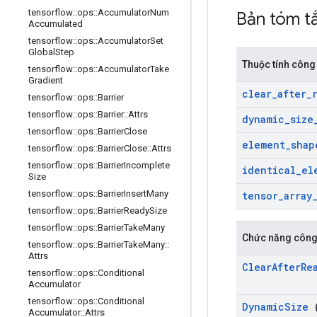
tensorflow
::
ops
::
Accumulator
Num
Bản tóm t
Accumulated
tensorflow
::
ops
::
Accumulator
Set
Global
Step
Thuộc tính công
tensorflow
::
ops
::
Accumulator
Take
Gradient
clear
_
after
_
tensorflow
::
ops
::
Barrier
tensorflow
::
ops
::
Barrier
::
Attrs
dynamic
_
size
tensorflow
::
ops
::
Barrier
Close
element
_
shap
tensorflow
::
ops
::
Barrier
Close
::
Attrs
tensorflow
::
ops
::
Barrier
Incomplete
identical
_
el
Size
tensorflow
::
ops
::
Barrier
Insert
Many
tensor
_
array
tensorflow
::
ops
::
Barrier
Ready
Size
tensorflow
::
ops
::
Barrier
Take
Many
Chức năng công
tensorflow
::
ops
::
Barrier
Take
Many
::
Attrs
Clear
After
Re
tensorflow
::
ops
::
Conditional
Accumulator
tensorflow
::
ops
::
Conditional
Dynamic
Size
(
Accumulator
::
Attrs