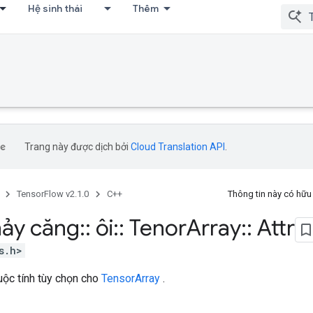
Hệ sinh thái
Thêm
Trang này được dịch bởi
Cloud Translation API
.
TensorFlow v2.1.0
C++
Thông tin này có hữ
ảy căng
::
ôi
::
Tenor
Array
::
Attr
s.h>
huộc tính tùy chọn cho
TensorArray
.