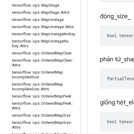
tensorflow
::
ops
::
Map
Stage
tensorflow
::
ops
::
Map
Stage
::
Attrs
động
_
size
_
tensorflow
::
ops
::
Map
Unstage
tensorflow
::
ops
::
Map
Unstage
::
Attrs
tensorflow
::
ops
::
Map
Unstage
No
Key
bool tensor
tensorflow
::
ops
::
Map
Unstage
No
Key
::
Attrs
tensorflow
::
ops
::
Ordered
Map
Clear
phần tử
_
sha
tensorflow
::
ops
::
Ordered
Map
Clear
::
Attrs
tensorflow
::
ops
::
Ordered
Map
Incomplete
Size
PartialTen
tensorflow
::
ops
::
Ordered
Map
Incomplete
Size
::
Attrs
tensorflow
::
ops
::
Ordered
Map
Peek
giống hệt
_
e
tensorflow
::
ops
::
Ordered
Map
Peek
::
Attrs
tensorflow
::
ops
::
Ordered
Map
Size
bool tensor
tensorflow
::
ops
::
Ordered
Map
Size
::
Attrs