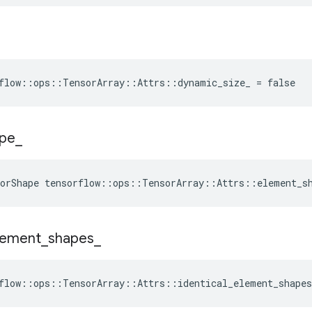
flow::ops::TensorArray::Attrs::dynamic_size_ = false
pe
_
sorShape tensorflow::ops::TensorArray::Attrs::element_s
lement
_
shapes
_
flow::ops::TensorArray::Attrs::identical_element_shapes