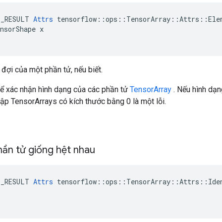
E_RESULT 
Attrs
 tensorflow::ops::TensorArray::Attrs::Elem
nsorShape x

đợi của một phần tử, nếu biết.
 xác nhận hình dạng của các phần tử
TensorArray
. Nếu hình dạn
thập TensorArrays có kích thước bằng 0 là một lỗi.
hần tử giống hệt nhau
E_RESULT 
Attrs
 tensorflow::ops::TensorArray::Attrs::Iden