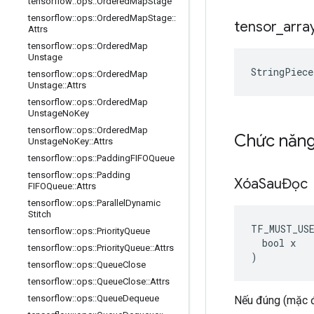
tensorflow
::
ops
::
Ordered
Map
Stage
tensorflow
::
ops
::
Ordered
Map
Stage
::
tensor
_
arra
Attrs
tensorflow
::
ops
::
Ordered
Map
Unstage
StringPiece
tensorflow
::
ops
::
Ordered
Map
Unstage
::
Attrs
tensorflow
::
ops
::
Ordered
Map
Unstage
No
Key
tensorflow
::
ops
::
Ordered
Map
Chức năn
Unstage
No
Key
::
Attrs
tensorflow
::
ops
::
Padding
FIFOQueue
tensorflow
::
ops
::
Padding
Xóa
SauĐọc
FIFOQueue
::
Attrs
tensorflow
::
ops
::
Parallel
Dynamic
Stitch
TF_MUST_US
tensorflow
::
ops
::
Priority
Queue
  bool x

tensorflow
::
ops
::
Priority
Queue
::
Attrs
)
tensorflow
::
ops
::
Queue
Close
tensorflow
::
ops
::
Queue
Close
::
Attrs
tensorflow
::
ops
::
Queue
Dequeue
Nếu đúng (mặc đ