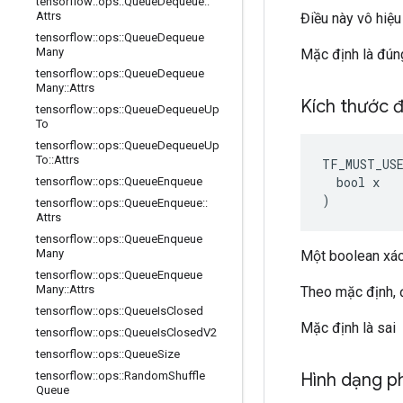
tensorflow
::
ops
::
Queue
Dequeue
::
Attrs
Điều này vô hiệ
tensorflow
::
ops
::
Queue
Dequeue
Many
Mặc định là đún
tensorflow
::
ops
::
Queue
Dequeue
Many
::
Attrs
Kích thước 
tensorflow
::
ops
::
Queue
Dequeue
Up
To
tensorflow
::
ops
::
Queue
Dequeue
Up
To
::
Attrs
TF_MUST_US
  bool x

tensorflow
::
ops
::
Queue
Enqueue
)
tensorflow
::
ops
::
Queue
Enqueue
::
Attrs
tensorflow
::
ops
::
Queue
Enqueue
Many
Một boolean xác
tensorflow
::
ops
::
Queue
Enqueue
Many
::
Attrs
Theo mặc định, 
tensorflow
::
ops
::
Queue
Is
Closed
Mặc định là sai
tensorflow
::
ops
::
Queue
Is
Closed
V2
tensorflow
::
ops
::
Queue
Size
Hình dạng p
tensorflow
::
ops
::
Random
Shuffle
Queue