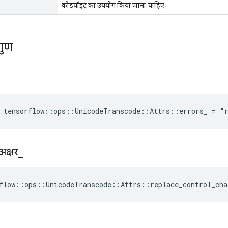
कोडपॉइंट का उपयोग किया जाना चाहिए।
गुण
 tensorflow::ops::UnicodeTranscode::Attrs::errors_ = "
अक्षर
_
flow::ops::UnicodeTranscode::Attrs::replace_control_cha
_