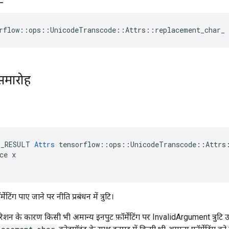
rflow::ops::UnicodeTranscode::Attrs::replacement_char_ 
समारोह
E_RESULT 
Attrs
 tensorflow::ops::UnicodeTranscode::Attrs:
ce x

्मेटिंग पाए जाने पर नीति प्रबंधन में त्रुटि।
शन के कारण किसी भी अमान्य इनपुट फ़ॉर्मेटिंग पर InvalidArgument त्रुटि उत्पन