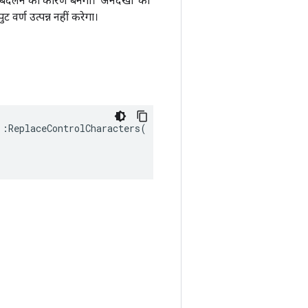
को बदलने का कारण बनेगा। 'अनदेखा' का
वर्ण उत्पन्न नहीं करेगा।
:ReplaceControlCharacters(
