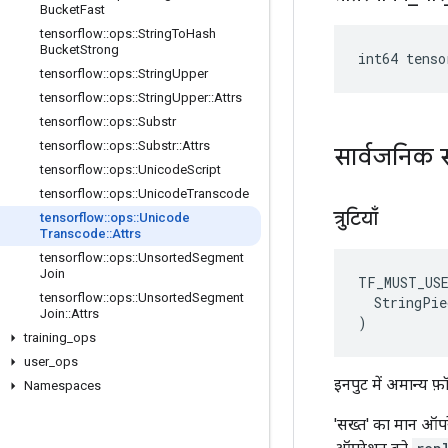
Bucket
Fast
tensorflow
::
ops
::
String
To
Hash
Bucket
Strong
int64 tenso
tensorflow
::
ops
::
String
Upper
tensorflow
::
ops
::
String
Upper
::
Attrs
tensorflow
::
ops
::
Substr
tensorflow
::
ops
::
Substr
::
Attrs
सार्वजनिक 
tensorflow
::
ops
::
Unicode
Script
tensorflow
::
ops
::
Unicode
Transcode
त्रुटियाँ
tensorflow
::
ops
::
Unicode
Transcode
::
Attrs
tensorflow
::
ops
::
Unsorted
Segment
Join
TF_MUST_US
tensorflow
::
ops
::
Unsorted
Segment
  StringPie
Join
::
Attrs
)
training
_
ops
user
_
ops
इनपुट में अमान्य फ़ॉर
Namespaces
'सख्त' का मान ऑपरे