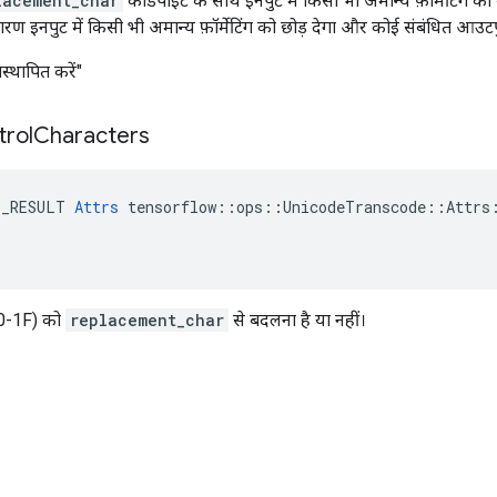
lacement_char
कोडपॉइंट के साथ इनपुट में किसी भी अमान्य फ़ॉर्मेटिंग 
 इनपुट में किसी भी अमान्य फ़ॉर्मेटिंग को छोड़ देगा और कोई संबंधित आउटपुट 
िस्थापित करें"
rol
Characters
E_RESULT 
Attrs
 tensorflow::ops::UnicodeTranscode::Attrs:
(00-1F) को
replacement_char
से बदलना है या नहीं।