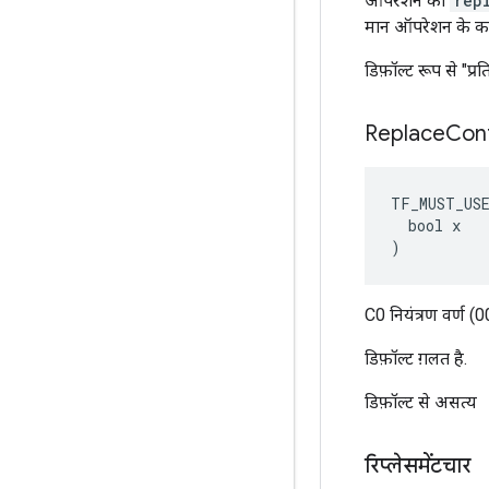
ऑपरेशन को
rep
मान ऑपरेशन के कारण
डिफ़ॉल्ट रूप से "प्रत
Replace
Cont
TF_MUST_US
  bool x

)
C0 नियंत्रण वर्ण 
डिफ़ॉल्ट ग़लत है.
डिफ़ॉल्ट से असत्य
रिप्लेसमेंटचार