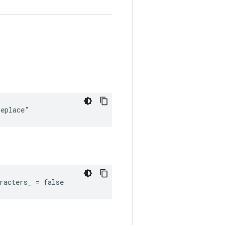
replace"
racters_ = false