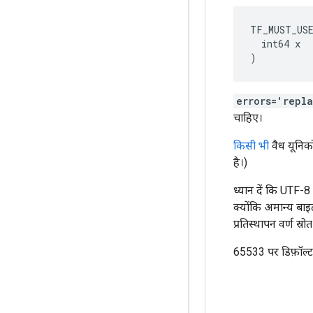
TF_MUST_US
  int64 x

)
errors='repl
चाहिए।
किसी भी
वैध यूनिक
है।)
ध्यान दें कि UTF-8 क
क्योंकि अमान्य ब
प्रतिस्थापन वर्ण स्
65533 पर डिफ़ॉल्ट