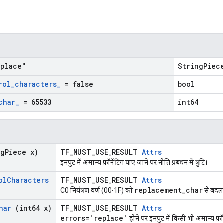
place"
StringPiec
rol
_
characters
_
= false
bool
char
_
= 65533
int64
ng
Piece x)
TF_MUST_USE_RESULT
Attrs
इनपुट में अमान्य फ़ॉर्मेटिंग पाए जाने पर नीति प्रबंधन में त्रुटि।
ol
Characters
TF_MUST_USE_RESULT
Attrs
replacement_char
C0 नियंत्रण वर्ण (00-1F) को
से बदलन
har
(int64 x)
TF_MUST_USE_RESULT
Attrs
errors='replace'
होने पर इनपुट में किसी भी अमान्य फ़ॉर्