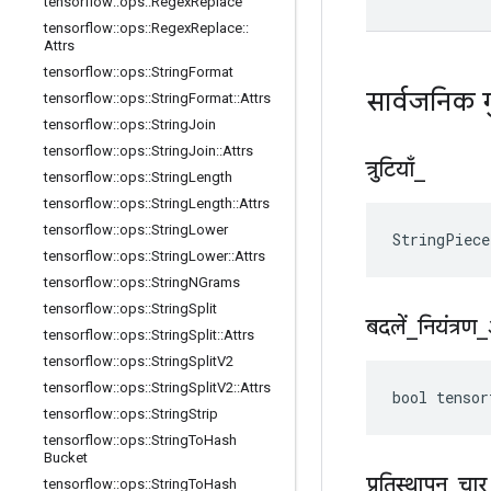
tensorflow
::
ops
::
Regex
Replace
tensorflow
::
ops
::
Regex
Replace
::
Attrs
tensorflow
::
ops
::
String
Format
सार्वजनिक 
tensorflow
::
ops
::
String
Format
::
Attrs
tensorflow
::
ops
::
String
Join
tensorflow
::
ops
::
String
Join
::
Attrs
त्रुटियाँ
_
tensorflow
::
ops
::
String
Length
tensorflow
::
ops
::
String
Length
::
Attrs
tensorflow
::
ops
::
String
Lower
StringPiece
tensorflow
::
ops
::
String
Lower
::
Attrs
tensorflow
::
ops
::
String
NGrams
tensorflow
::
ops
::
String
Split
बदलें
_
नियंत्रण
_
tensorflow
::
ops
::
String
Split
::
Attrs
tensorflow
::
ops
::
String
Split
V2
tensorflow
::
ops
::
String
Split
V2
::
Attrs
bool tensor
tensorflow
::
ops
::
String
Strip
tensorflow
::
ops
::
String
To
Hash
Bucket
प्रतिस्थापन
_
चार
tensorflow
::
ops
::
String
To
Hash