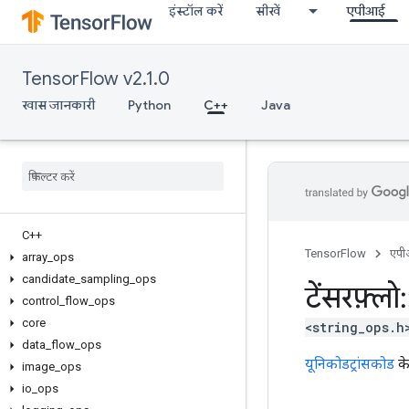
इंस्टॉल करें
सीखें
एपीआई
TensorFlow v2.1.0
खास जानकारी
Python
C++
Java
C++
TensorFlow
एप
array
_
ops
candidate
_
sampling
_
ops
टेंसरफ़्लो
:
control
_
flow
_
ops
core
<string_ops.h
data
_
flow
_
ops
यूनिकोडट्रांसकोड
के
image
_
ops
io
_
ops