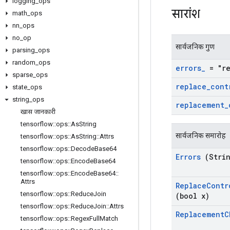
logging
_
ops
सारांश
math
_
ops
nn
_
ops
no
_
op
सार्वजनिक गुण
parsing
_
ops
random
_
ops
errors
_
= "re
sparse
_
ops
replace
_
cont
state
_
ops
string
_
ops
replacement
_
खास जानकारी
tensorflow
::
ops
::
As
String
सार्वजनिक समारोह
tensorflow
::
ops
::
As
String
::
Attrs
tensorflow
::
ops
::
Decode
Base64
Errors
(Stri
tensorflow
::
ops
::
Encode
Base64
tensorflow
::
ops
::
Encode
Base64
::
Attrs
Replace
Contr
tensorflow
::
ops
::
Reduce
Join
(bool x)
tensorflow
::
ops
::
Reduce
Join
::
Attrs
Replacement
C
tensorflow
::
ops
::
Regex
Full
Match