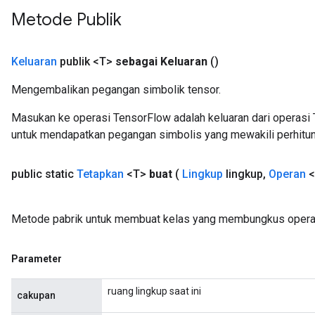
t
Metode Publik
Keluaran
publik <T>
sebagai Keluaran
()
Mengembalikan pegangan simbolik tensor.
Masukan ke operasi TensorFlow adalah keluaran dari operasi 
source
untuk mendapatkan pegangan simbolis yang mewakili perhitun
leOp
public static
Tetapkan
<T>
buat
(
Lingkup
lingkup
,
Operan
<
Metode pabrik untuk membuat kelas yang membungkus operas
Parameter
ruang lingkup saat ini
cakupan