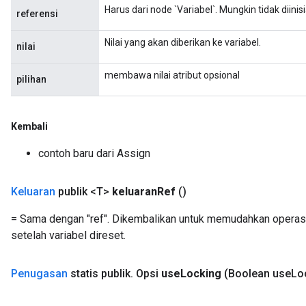
Harus dari node `Variabel`. Mungkin tidak diinisia
referensi
Nilai yang akan diberikan ke variabel.
nilai
Flush
membawa nilai atribut opsional
pilihan
eHandleOp
Kembali
contoh baru dari Assign
ureSplit
Keluaran
publik <T>
keluaran
Ref
()
= Sama dengan "ref". Dikembalikan untuk memudahkan operasi
setelah variabel direset.
Penugasan
statis publik
.
Opsi
use
Locking
(Boolean use
Lo