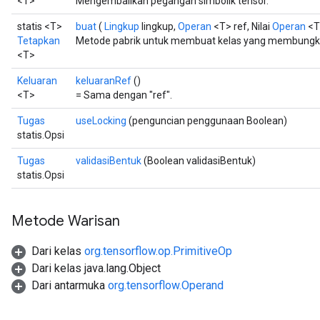
<T>
Mengembalikan pegangan simbolik tensor.
statis <T>
buat
(
Lingkup
lingkup,
Operan
<T> ref, Nilai
Operan
<T
Tetapkan
Metode pabrik untuk membuat kelas yang membungku
<T>
Keluaran
keluaranRef
()
<T>
= Sama dengan "ref".
Tugas
useLocking
(penguncian penggunaan Boolean)
statis.Opsi
Tugas
validasiBentuk
(Boolean validasiBentuk)
statis.Opsi
Metode Warisan
Dari kelas
org.tensorflow.op.PrimitiveOp
Dari kelas java.lang.Object
Dari antarmuka
org.tensorflow.Operand