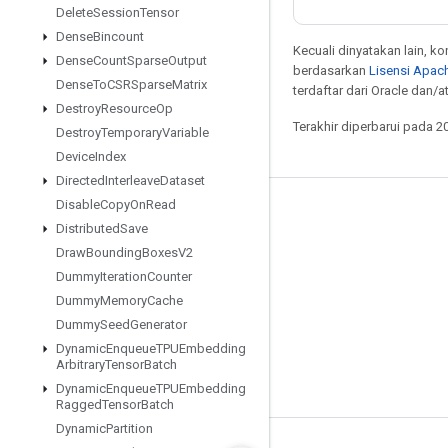
Delete
Session
Tensor
Dense
Bincount
Kecuali dinyatakan lain, k
Dense
Count
Sparse
Output
berdasarkan
Lisensi Apach
Dense
To
CSRSparse
Matrix
terdaftar dari Oracle dan/
Destroy
Resource
Op
Terakhir diperbarui pada 2
Destroy
Temporary
Variable
Device
Index
Directed
Interleave
Dataset
Disable
Copy
On
Read
Tetap terhubung
Distributed
Save
Blog
Draw
Bounding
Boxes
V2
Dummy
Iteration
Counter
Forum
Dummy
Memory
Cache
GitHub
Dummy
Seed
Generator
Twitter
Dynamic
Enqueue
TPUEmbedding
Arbitrary
Tensor
Batch
YouTube
Dynamic
Enqueue
TPUEmbedding
Ragged
Tensor
Batch
Dynamic
Partition