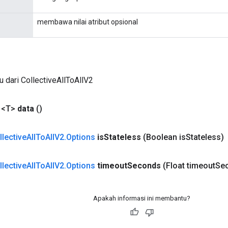
membawa nilai atribut opsional
u dari CollectiveAllToAllV2
<T>
data
()
llective
All
To
All
V2
.
Options
is
Stateless
(Boolean is
Stateless)
llective
All
To
All
V2
.
Options
timeout
Seconds
(Float timeout
Se
Apakah informasi ini membantu?