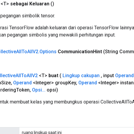
 <T>
sebagai Keluaran
()
pegangan simbolik tensor.
asi TensorFlow adalah keluaran dari operasi TensorFlow lainnya
an pegangan simbolis yang mewakili perhitungan input.
llective
All
To
All
V2
.
Options
Communication
Hint
(String Comm
llective
All
To
All
V2
<T>
buat
(
Lingkup cakupan
,
input
Operand
p
Size
,
Operand
<Integer> group
Key
,
Operand
<Integer> insta
rdering
Token
,
Opsi
.
.
.
opsi)
ntuk membuat kelas yang membungkus operasi CollectiveAllToAl
ruang lingkup saat ini