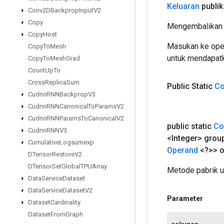
Keluaran
publik
Conv2DBackprop
Input
V2
Copy
Mengembalikan 
Copy
Host
Masukan ke oper
Copy
To
Mesh
untuk mendapatk
Copy
To
Mesh
Grad
Count
Up
To
Cross
Replica
Sum
Public Static
Co
Cudnn
RNNBackprop
V3
Cudnn
RNNCanonical
To
Params
V2
Cudnn
RNNParams
To
Canonical
V2
public static
Co
Cudnn
RNNV3
<Integer> grou
Cumulative
Logsumexp
Operand
<?>> o
DTensor
Restore
V2
DTensor
Set
Global
TPUArray
Metode pabrik u
Data
Service
Dataset
Data
Service
Dataset
V2
Parameter
Dataset
Cardinality
Dataset
From
Graph