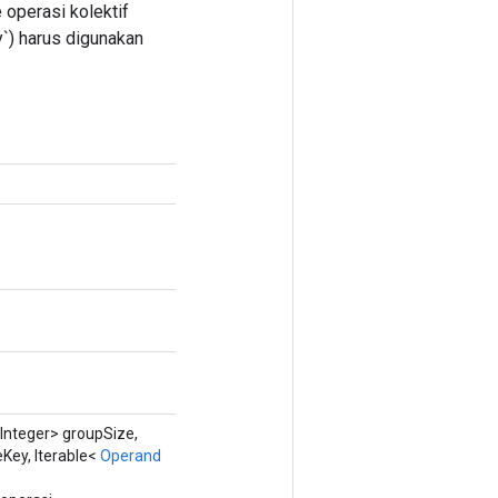
 operasi kolektif
y`) harus digunakan
Integer> groupSize,
Key, Iterable<
Operand