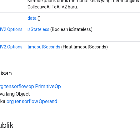
Metode pabrik untuk membuat kelas yang membungkus 
CollectiveAllToAllV2 baru.
data
()
llV2.Options
isStateless
(Boolean isStateless)
llV2.Options
timeoutSeconds
(Float timeoutSeconds)
isan
rg.tensorflow.op.PrimitiveOp
ava.lang.Object
uka
org.tensorflow.Operand
blik