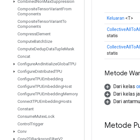
Combined
Non
Max
Suppression
Composite
Tensor
Variant
From
Components
Keluaran
<T>
Composite
Tensor
Variant
To
Components
CollectiveAllToA
Compress
Element
statis
Compute
Batch
Size
CollectiveAllToA
Compute
Dedup
Data
Tuple
Mask
statis
Concat
Configure
And
Initialize
Global
TPU
Configure
Distributed
TPU
Metode War
Configure
TPUEmbedding
Dari kelas
o
Configure
TPUEmbedding
Host
Dari kelas j
Configure
TPUEmbedding
Memory
Dari antarm
Connect
TPUEmbedding
Hosts
Constant
Consume
Mutex
Lock
Metode Pu
Control
Trigger
Conv
Conv2DBackprop
Filter
V2