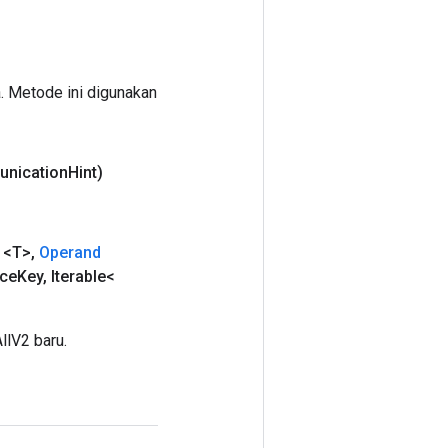
. Metode ini digunakan
unication
Hint)
<T>
,
Operand
nce
Key
,
Iterable<
lV2 baru.