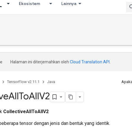
Ekosistem
Lainnya
Halaman ini diterjemahkan oleh
Cloud Translation API
.
TensorFlow v2.11.1
Java
Apaka
ive
All
To
All
V2
ik
CollectiveAllToAllV2
beberapa tensor dengan jenis dan bentuk yang identik.