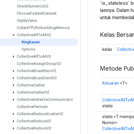
`is_stateless` b
Check
Numerics
V2
lainnya. Dalam h
Choose
Fastest
Dataset
untuk membedaka
Clip
By
Value
Collate
TPUEmbedding
Memory
Kelas Bersa
Collective
All
To
All
V2
Ringkasan
kelas
Collecti
Options
Collective
All
To
All
V3
Collective
Assign
Group
V2
Metode Publ
Collective
Bcast
Recv
V2
Collective
Bcast
Send
V2
Keluaran
<T>
Collective
Gather
Collective
Gather
V2
Collective
Initialize
Communicator
CollectiveAllToA
statis
Collective
Permute
Collective
Reduce
Scatter
V2
statis <T mempe
Collective
Reduce
V2
Nomor>
Collective
Reduce
V3
CollectiveAllToA