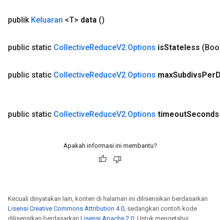
publik
Keluaran
<T>
data
()
public static
Collective
Reduce
V2
.
Options
is
Stateless
(Boo
public static
Collective
Reduce
V2
.
Options
max
Subdivs
Per
D
public static
Collective
Reduce
V2
.
Options
timeout
Seconds
rBatch
Apakah informasi ini membantu?
Batch
atch
Kecuali dinyatakan lain, konten di halaman ini dilisensikan berdasarkan
Lisensi Creative Commons Attribution 4.0
, sedangkan contoh kode
dilisensikan berdasarkan
Lisensi Apache 2.0
. Untuk mengetahui