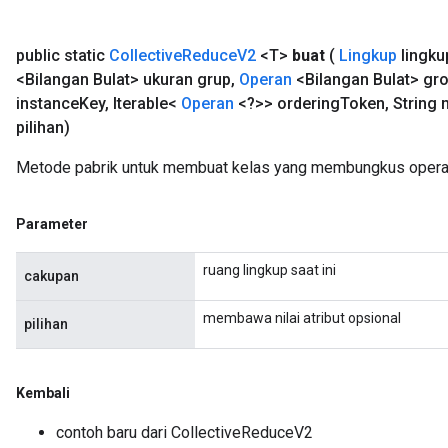
public static
Collective
Reduce
V2
<T>
buat
(
Lingkup
lingku
<Bilangan Bulat> ukuran grup
,
Operan
<Bilangan Bulat> gr
instance
Key
,
Iterable<
Operan
<?>> ordering
Token
,
String 
pilihan)
Metode pabrik untuk membuat kelas yang membungkus operas
Parameter
ruang lingkup saat ini
cakupan
membawa nilai atribut opsional
pilihan
Kembali
ryTensorBatch
contoh baru dari CollectiveReduceV2
dTensorBatch