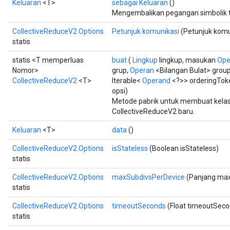
Keluaran
<T>
sebagai Keluaran
()
Mengembalikan pegangan simbolik t
CollectiveReduceV2.Options
Petunjuk komunikasi
(Petunjuk komun
statis
statis <T memperluas
buat
(
Lingkup
lingkup, masukan
Ope
Nomor>
grup,
Operan
<Bilangan Bulat> grou
CollectiveReduceV2
<T>
Iterable<
Operand
<?>> orderingToke
opsi)
Metode pabrik untuk membuat kela
CollectiveReduceV2 baru.
Keluaran
<T>
data
()
CollectiveReduceV2.Options
isStateless
(Boolean isStateless)
statis
CollectiveReduceV2.Options
maxSubdivsPerDevice
(Panjang max
statis
CollectiveReduceV2.Options
timeoutSeconds
(Float timeoutSeco
statis