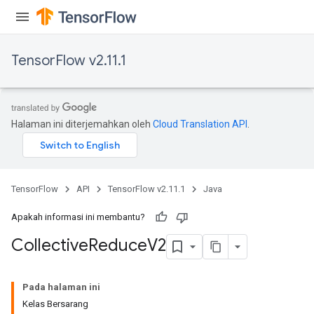
TensorFlow v2.11.1
Halaman ini diterjemahkan oleh
Cloud Translation API
.
TensorFlow
API
TensorFlow v2.11.1
Java
Apakah informasi ini membantu?
Collective
Reduce
V2
Pada halaman ini
Kelas Bersarang