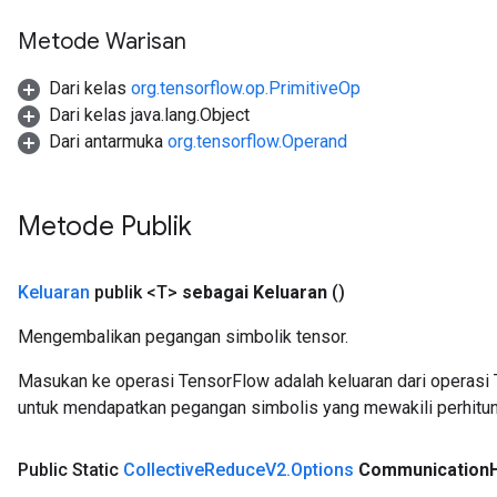
Metode Warisan
Dari kelas
org.tensorflow.op.PrimitiveOp
Dari kelas java.lang.Object
Dari antarmuka
org.tensorflow.Operand
Metode Publik
Keluaran
publik <T>
sebagai Keluaran
()
Mengembalikan pegangan simbolik tensor.
Masukan ke operasi TensorFlow adalah keluaran dari operasi 
untuk mendapatkan pegangan simbolis yang mewakili perhitun
Public Static
Collective
Reduce
V2
.
Options
Communication