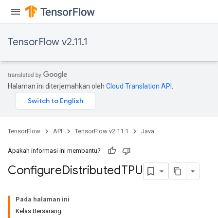
TensorFlow v2.11.1
Halaman ini diterjemahkan oleh
Cloud Translation API
.
TensorFlow
API
TensorFlow v2.11.1
Java
Apakah informasi ini membantu?
Configure
Distributed
TPU
Pada halaman ini
Kelas Bersarang