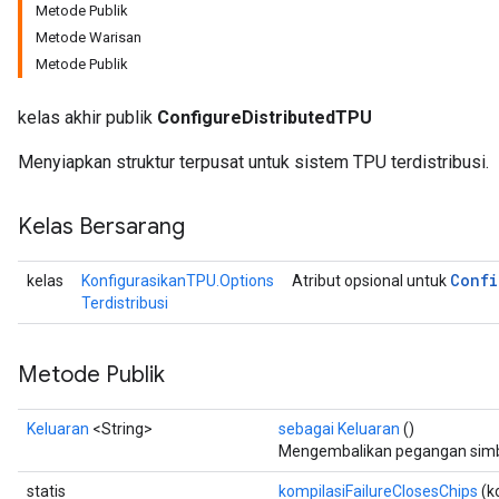
Metode Publik
Metode Warisan
Metode Publik
kelas akhir publik
ConfigureDistributedTPU
Menyiapkan struktur terpusat untuk sistem TPU terdistribusi.
Kelas Bersarang
Confi
kelas
KonfigurasikanTPU.Options
Atribut opsional untuk
Terdistribusi
Metode Publik
Keluaran
<String>
sebagai Keluaran
()
Mengembalikan pegangan simbo
statis
kompilasiFailureClosesChips
(k