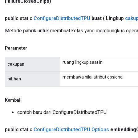
Failure
Closes
Chips)
public static
Configure
Distributed
TPU
buat
( Lingkup
caku
Metode pabrik untuk membuat kelas yang membungkus operas
ryTensorBatch
Parameter
dTensorBatch
ruang lingkup saat ini
cakupan
membawa nilai atribut opsional
pilihan
Kembali
contoh baru dari ConfigureDistributedTPU
rBatch
public static
Configure
Distributed
TPU
.
Options
embedding