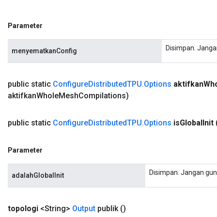
Batch
Parameter
atch
Disimpan. Janga
menyematkanConfig
public static
Configure
Distributed
TPU
.
Options
aktifkan
Wh
aktifkan
Whole
Mesh
Compilations)
public static
Configure
Distributed
TPU
.
Options
is
Global
Init
Parameter
Disimpan. Jangan gun
adalahGlobalInit
topologi
<String>
Output
publik
()