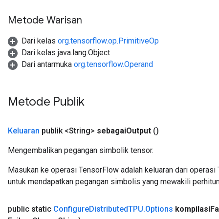
Metode Warisan
Dari kelas
org.tensorflow.op.PrimitiveOp
Dari kelas java.lang.Object
Dari antarmuka
org.tensorflow.Operand
Metode Publik
Keluaran
publik <String>
sebagai
Output
()
Mengembalikan pegangan simbolik tensor.
Masukan ke operasi TensorFlow adalah keluaran dari operasi 
untuk mendapatkan pegangan simbolis yang mewakili perhitun
public static
Configure
Distributed
TPU
.
Options
kompilasi
Fa