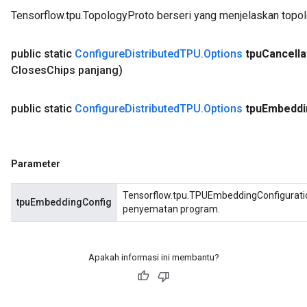
Tensorflow.tpu.TopologyProto berseri yang menjelaskan topol
public static
Configure
Distributed
TPU
.
Options
tpu
Cancella
Closes
Chips panjang)
public static
Configure
Distributed
TPU
.
Options
tpu
Embeddi
Parameter
Tensorflow.tpu.TPUEmbeddingConfiguratio
tpuEmbeddingConfig
penyematan program.
Apakah informasi ini membantu?