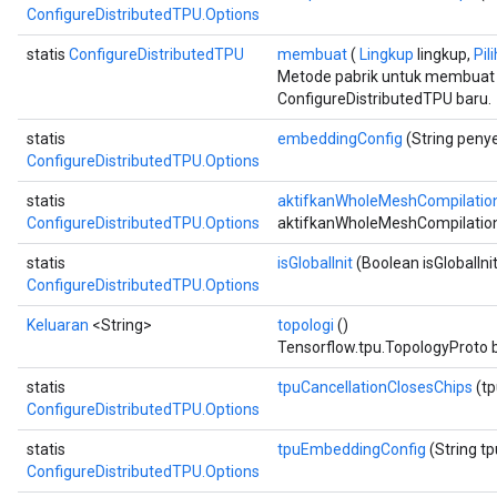
ConfigureDistributedTPU.Options
statis
ConfigureDistributedTPU
membuat
(
Lingkup
lingkup,
Pili
Metode pabrik untuk membuat
ConfigureDistributedTPU baru.
statis
embeddingConfig
(String peny
ConfigureDistributedTPU.Options
statis
aktifkanWholeMeshCompilatio
ConfigureDistributedTPU.Options
aktifkanWholeMeshCompilatio
statis
isGlobalInit
(Boolean isGlobalInit
ConfigureDistributedTPU.Options
Keluaran
<String>
topologi
()
Tensorflow.tpu.TopologyProto b
statis
tpuCancellationClosesChips
(tp
ConfigureDistributedTPU.Options
statis
tpuEmbeddingConfig
(String t
ConfigureDistributedTPU.Options