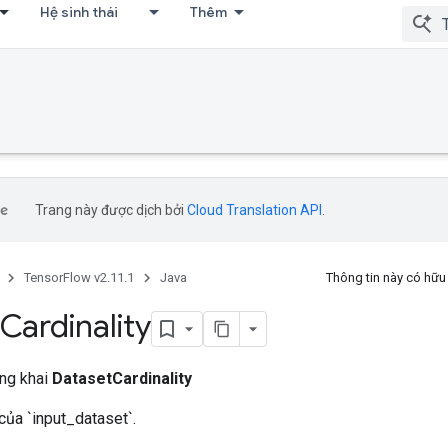
Hệ sinh thái
Thêm
Trang này được dịch bởi
Cloud Translation API
.
TensorFlow v2.11.1
Java
Thông tin này có hữ
Cardinality
ông khai
DatasetCardinality
của `input_dataset`.