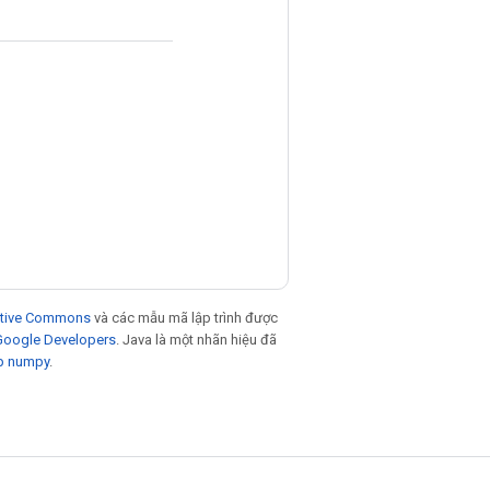
eative Commons
và các mẫu mã lập trình được
 Google Developers
. Java là một nhãn hiệu đã
p numpy
.