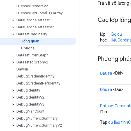
Trả về số lượng 
DTensor
Restore
V2
DTensor
Set
Global
TPUArray
Các lớp lồn
Data
Service
Dataset
Data
Service
Dataset
V2
lớp
Bộ dữ
Dataset
Cardinality
học
liệuCardina
Tổng quan
Options
Dataset
From
Graph
Phương pháp
Dataset
To
Graph
V2
Dawsn
Đầu ra
<Dài>
Debug
Gradient
Identity
Debug
Gradient
Ref
Identity
Đầu ra
<Dài>
Debug
Identity
Debug
Identity
V2
Debug
Identity
V3
DatasetCardinali
Debug
Nan
Count
tĩnh
Debug
Numeric
Summary
Tập
dữ liệu tĩnhC
Debug
Numeric
Summary
V2