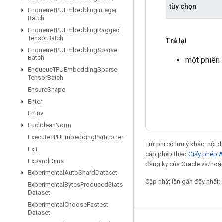
tùy chọn
Enqueue
TPUEmbedding
Integer
Batch
Enqueue
TPUEmbedding
Ragged
Tensor
Batch
Trả lại
Enqueue
TPUEmbedding
Sparse
Batch
một phiên 
Enqueue
TPUEmbedding
Sparse
Tensor
Batch
Ensure
Shape
Enter
Erfinv
Euclidean
Norm
Execute
TPUEmbedding
Partitioner
Trừ phi có lưu ý khác, nội
Exit
cấp phép theo
Giấy phép 
Expand
Dims
đăng ký của Oracle và/hoặc
Experimental
Auto
Shard
Dataset
Cập nhật lần gần đây nhất:
Experimental
Bytes
Produced
Stats
Dataset
Experimental
Choose
Fastest
Dataset