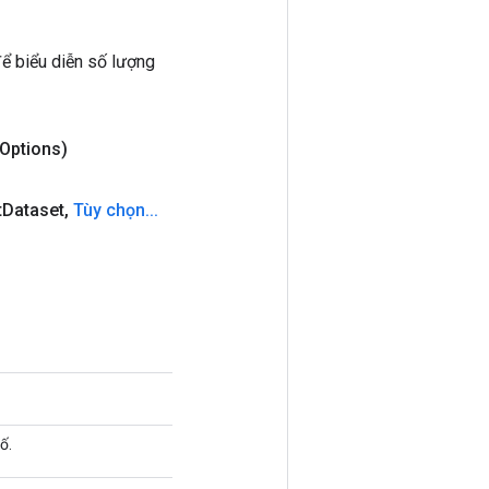
ể biểu diễn số lượng
Options)
t
Dataset
,
Tùy chọn
.
.
.
ố.