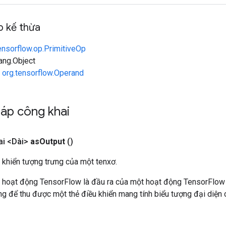
 kế thừa
ensorflow.op.PrimitiveOp
lang.Object
n
org.tensorflow.Operand
áp công khai
i <Dài>
as
Output
()
 khiển tượng trưng của một tenxơ.
 hoạt động TensorFlow là đầu ra của một hoạt động TensorFlow
 để thu được một thẻ điều khiển mang tính biểu tượng đại diện c