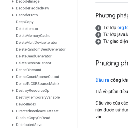
Decode
Image
Decode
Padded
Raw
Phương pháp
Decode
Proto
Deep
Copy
Từ lớp
org.t
Delete
Iterator
Từ lớp java.
Delete
Memory
Cache
Từ giao diệ
Delete
Multi
Device
Iterator
Delete
Random
Seed
Generator
Delete
Seed
Generator
Phương ph
Delete
Session
Tensor
Dense
Bincount
Dense
Count
Sparse
Output
Đầu ra
công kha
Dense
To
CSRSparse
Matrix
Destroy
Resource
Op
Trả về phần điều
Destroy
Temporary
Variable
Đầu vào của các
Device
Index
này được sử dụng
Directed
Interleave
Dataset
vào.
Disable
Copy
On
Read
Distributed
Save