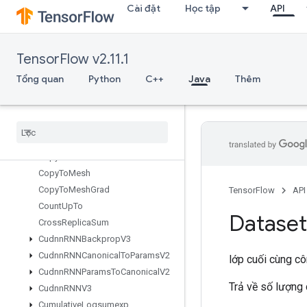
Cài đặt
Học tập
API
ConfigureTPUEmbeddingMemory
ConnectTPUEmbeddingHosts
Constant
TensorFlow v2.11.1
ConsumeMutexLock
ControlTrigger
Tổng quan
Python
C++
Java
Thêm
Conv
Conv2DBackprop
Filter
V2
Conv2DBackprop
Input
V2
Copy
Copy
Host
Copy
To
Mesh
Copy
To
Mesh
Grad
TensorFlow
API
Count
Up
To
Dataset
Cross
Replica
Sum
Cudnn
RNNBackprop
V3
Cudnn
RNNCanonical
To
Params
V2
lớp cuối cùng c
Cudnn
RNNParams
To
Canonical
V2
Trả về số lượng 
Cudnn
RNNV3
Cumulative
Logsumexp