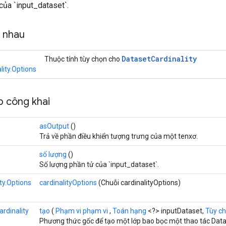
của `input_dataset`.
g nhau
Dataset
Cardinality
Thuộc tính tùy chọn cho
lity.Options
 công khai
asOutput
()
Trả về phần điều khiển tượng trưng của một tenxơ.
số lượng
()
Số lượng phần tử của `input_dataset`.
ty.Options
cardinalityOptions
(Chuỗi cardinalityOptions)
ardinality
tạo
(
Phạm vi phạm vi
,
Toán hạng
<?> inputDataset,
Tùy ch
Phương thức gốc để tạo một lớp bao bọc một thao tác Data