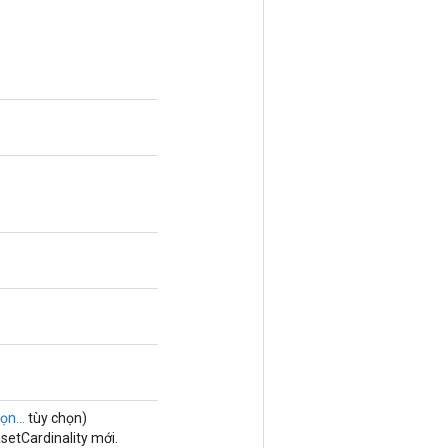
ọn...
tùy chọn)
setCardinality mới.