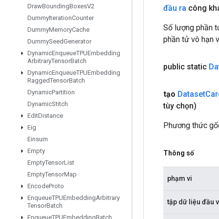
Draw
Bounding
Boxes
V2
đầu ra
công kha
Dummy
Iteration
Counter
Số lượng phần t
Dummy
Memory
Cache
phần tử vô hạn v
Dummy
Seed
Generator
Dynamic
Enqueue
TPUEmbedding
Arbitrary
Tensor
Batch
public static
Da
Dynamic
Enqueue
TPUEmbedding
Ragged
Tensor
Batch
Dynamic
Partition
tạo
Dataset
Car
Dynamic
Stitch
tùy chọn)
Edit
Distance
Phương thức gốc
Eig
Einsum
Empty
Thông số
Empty
Tensor
List
Empty
Tensor
Map
phạm vi
Encode
Proto
Enqueue
TPUEmbedding
Arbitrary
tập dữ liệu đầu 
Tensor
Batch
Enqueue
TPUEmbedding
Batch