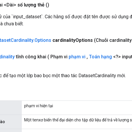
i <Dài>
số lượng thẻ
()
ử của `input_dataset`. Các hằng số được đặt tên được sử dụng đ
à chưa biết.
taset
Cardinality
.
Options
cardinality
Options
(Chuỗi cardinality
dinality
tĩnh công khai
( Phạm vi
phạm vi
,
Toán hạng
<?> inpu
 để tạo một lớp bao bọc một thao tác DatasetCardinality mới.
phạm vi hiện tại
Một tenxơ biến thể đại diện cho tập dữ liệu để trả về lượng s
vào