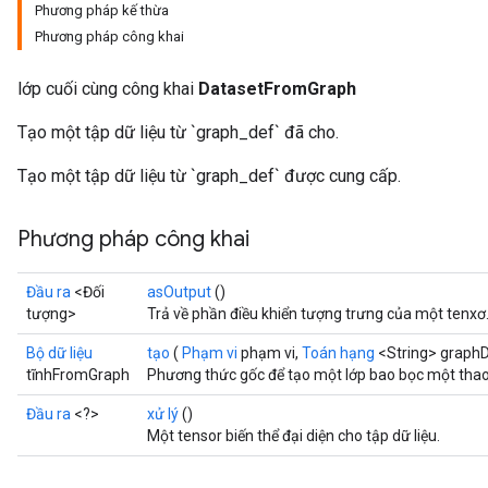
Phương pháp kế thừa
Phương pháp công khai
lớp cuối cùng công khai
DatasetFromGraph
Tạo một tập dữ liệu từ `graph_def` đã cho.
Tạo một tập dữ liệu từ `graph_def` được cung cấp.
Phương pháp công khai
Đầu ra
<Đối
asOutput
()
tượng>
Trả về phần điều khiển tượng trưng của một tenxơ
Bộ dữ liệu
tạo
(
Phạm vi
phạm vi,
Toán hạng
<String> graph
tĩnhFromGraph
Phương thức gốc để tạo một lớp bao bọc một tha
Đầu ra
<?>
xử lý
()
Một tensor biến thể đại diện cho tập dữ liệu.