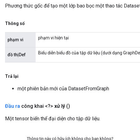
Phương thức gốc để tạo một lớp bao bọc một thao tác Datas
Thông số
phạm vi hiện tại
phạm vi
Biểu diễn biểu đồ của tập dữ liệu (dưới dạng GraphD
đồ thịDef
rBatch
Trả lại
Batch
một phiên bản mới của DatasetFromGraph
atch
Đầu ra
công khai <?>
xử lý
()
Một tensor biến thể đại diện cho tập dữ liệu.
Thông tin này có hữu ích không cho bạn không?