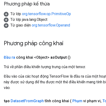
Phương pháp kế thừa
Từ lớp
org.tensorflow.op.PrimitiveOp
Từ lớp java.lang.Object
Từ giao diện
org.tensorflow.Operand
Phương pháp công khai
Đầu ra
công khai <Object>
as
Output
()
Trả về phần điều khiển tượng trưng của một tenxơ.
Đầu vào của các hoạt động TensorFlow là đầu ra của một ho
này được sử dụng để thu được một thẻ điều khiển mang tính bi
ryTensorBatch
vào.
dTensorBatch
tạo
Dataset
From
Graph
tĩnh công khai
(
Phạm
vi phạm vi
,
T