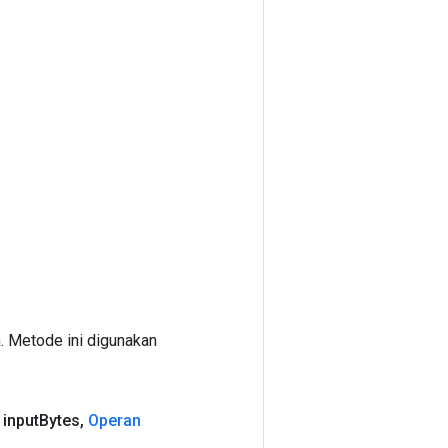
. Metode ini digunakan
 input
Bytes
,
Operan