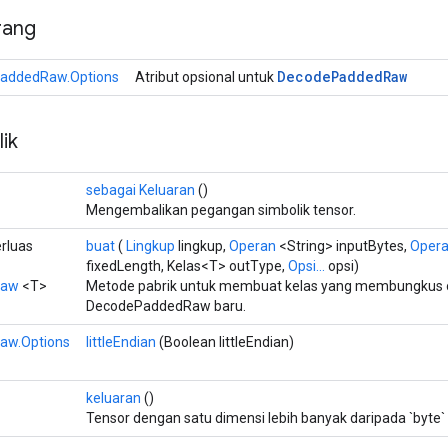
rang
Decode
Padded
Raw
addedRaw.Options
Atribut opsional untuk
ik
sebagai Keluaran
()
Mengembalikan pegangan simbolik tensor.
rluas
buat
(
Lingkup
lingkup,
Operan
<String> inputBytes,
Oper
fixedLength, Kelas<T> outType,
Opsi...
opsi)
Raw
<T>
Metode pabrik untuk membuat kelas yang membungkus 
DecodePaddedRaw baru.
aw.Options
littleEndian
(Boolean littleEndian)
keluaran
()
Tensor dengan satu dimensi lebih banyak daripada `byte` 