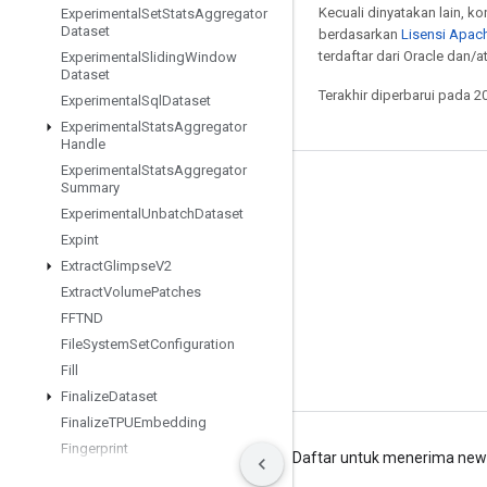
Kecuali dinyatakan lain, k
Experimental
Set
Stats
Aggregator
Dataset
berdasarkan
Lisensi Apach
terdaftar dari Oracle dan/
Experimental
Sliding
Window
Dataset
Terakhir diperbarui pada 2
Experimental
Sql
Dataset
Experimental
Stats
Aggregator
Handle
Experimental
Stats
Aggregator
Summary
Tetap terhubung
Experimental
Unbatch
Dataset
Blog
Expint
Forum
Extract
Glimpse
V2
Extract
Volume
Patches
GitHub
FFTND
Twitter
File
System
Set
Configuration
YouTube
Fill
Finalize
Dataset
Finalize
TPUEmbedding
Fingerprint
Persyaratan
Privasi
Manage cookies
Daftar untuk menerima news
Fresnel
Cos