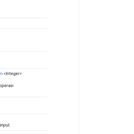
an
<Integer>
operasi
input.