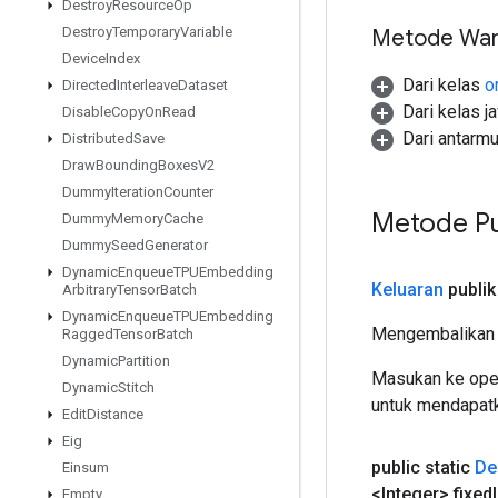
Destroy
Resource
Op
Destroy
Temporary
Variable
Metode War
Device
Index
Dari kelas
o
Directed
Interleave
Dataset
Dari kelas j
Disable
Copy
On
Read
Dari antarm
Distributed
Save
Draw
Bounding
Boxes
V2
Dummy
Iteration
Counter
Metode Pu
Dummy
Memory
Cache
Dummy
Seed
Generator
Dynamic
Enqueue
TPUEmbedding
Keluaran
publik
Arbitrary
Tensor
Batch
Dynamic
Enqueue
TPUEmbedding
Mengembalikan 
Ragged
Tensor
Batch
Dynamic
Partition
Masukan ke oper
Dynamic
Stitch
untuk mendapatk
Edit
Distance
Eig
public static
De
Einsum
<Integer> fixed
Empty