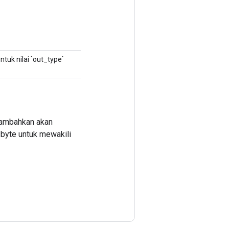
ntuk nilai `out_type`
itambahkan akan
 byte untuk mewakili