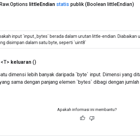
Raw
.
Options
little
Endian
statis
publik
(Boolean little
Endian)
akah input `input_bytes` berada dalam urutan little-endian. Diabaikan u
ng disimpan dalam satu byte, seperti `uint8`
 <T>
keluaran
()
atu dimensi lebih banyak daripada `byte` input. Dimensi yang d
 yang sama dengan panjang elemen `bytes` dibagi dengan jumlah
Apakah informasi ini membantu?