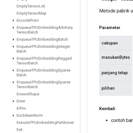
Empty
Tensor
List
Metode pabrik 
Empty
Tensor
Map
Encode
Proto
Parameter
Enqueue
TPUEmbedding
Arbitrary
Tensor
Batch
Enqueue
TPUEmbedding
Batch
cakupan
Enqueue
TPUEmbedding
Integer
Batch
masukanBytes
Enqueue
TPUEmbedding
Ragged
Tensor
Batch
Enqueue
TPUEmbedding
Sparse
panjang tetap
Batch
Enqueue
TPUEmbedding
Sparse
Tensor
Batch
pilihan
Ensure
Shape
Enter
Erfinv
Kembali
Euclidean
Norm
contoh b
Execute
TPUEmbedding
Partitioner
Exit