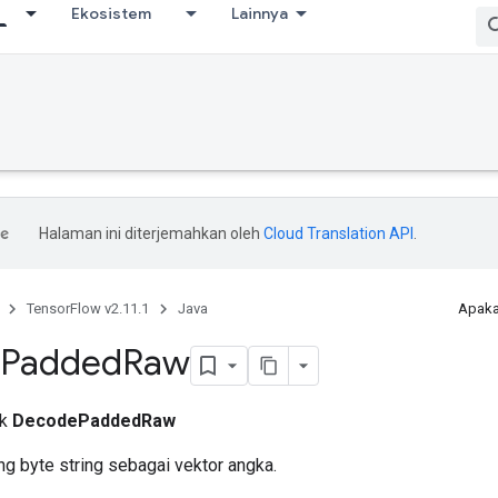
Ekosistem
Lainnya
Halaman ini diterjemahkan oleh
Cloud Translation API
.
TensorFlow v2.11.1
Java
Apaka
Padded
Raw
ik
DecodePaddedRaw
g byte string sebagai vektor angka.