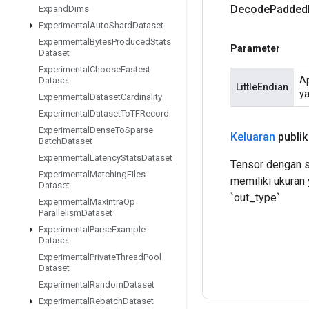
Decode
Padded
Expand
Dims
Experimental
Auto
Shard
Dataset
Experimental
Bytes
Produced
Stats
Parameter
Dataset
Experimental
Choose
Fastest
Ap
Dataset
LittleEndian
ya
Experimental
Dataset
Cardinality
Experimental
Dataset
To
TFRecord
Experimental
Dense
To
Sparse
Keluaran
publik
Batch
Dataset
Experimental
Latency
Stats
Dataset
Tensor dengan s
Experimental
Matching
Files
memiliki ukuran
Dataset
`out_type`.
Experimental
Max
Intra
Op
Parallelism
Dataset
Experimental
Parse
Example
Dataset
Experimental
Private
Thread
Pool
Dataset
Experimental
Random
Dataset
Experimental
Rebatch
Dataset