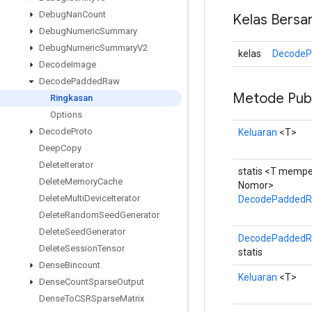
Debug
Nan
Count
Kelas Bersa
Debug
Numeric
Summary
Debug
Numeric
Summary
V2
kelas
DecodeP
Decode
Image
Decode
Padded
Raw
Metode Publ
Ringkasan
Options
Decode
Proto
Keluaran
<T>
Deep
Copy
Delete
Iterator
statis <T mempe
Delete
Memory
Cache
Nomor>
Delete
Multi
Device
Iterator
DecodePadded
Delete
Random
Seed
Generator
Delete
Seed
Generator
DecodePaddedR
Delete
Session
Tensor
statis
Dense
Bincount
Keluaran
<T>
Dense
Count
Sparse
Output
Dense
To
CSRSparse
Matrix