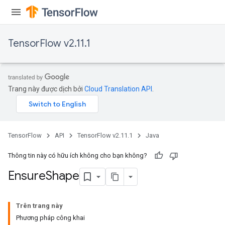
ryTensorBatch
dTensorBatch
TensorFlow v2.11.1
Trang này được dịch bởi
Cloud Translation API
.
TensorFlow
API
TensorFlow v2.11.1
Java
rBatch
Thông tin này có hữu ích không cho bạn không?
Ensure
Shape
Batch
Trên trang này
atch
Phương pháp công khai