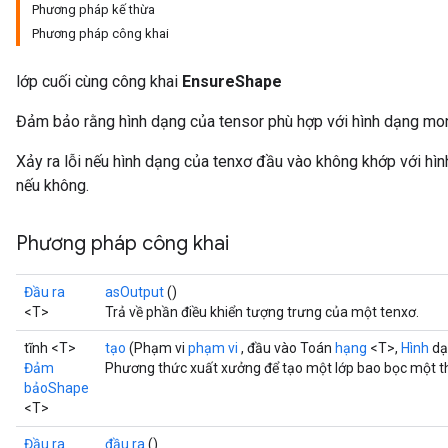
Phương pháp kế thừa
Phương pháp công khai
lớp cuối cùng công khai
EnsureShape
Đảm bảo rằng hình dạng của tensor phù hợp với hình dạng mo
Xảy ra lỗi nếu hình dạng của tenxơ đầu vào không khớp với hìn
nếu không.
Phương pháp công khai
Đầu ra
asOutput
()
<T>
Trả về phần điều khiển tượng trưng của một tenxơ.
tĩnh <T>
tạo
(Phạm vi
phạm vi
, đầu vào Toán
hạng
<T>,
Hình
dạ
Đảm
Phương thức xuất xưởng để tạo một lớp bao bọc một t
bảoShape
<T>
Đầu ra
đầu ra
()