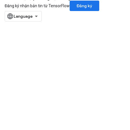
Đăng ký
Đăng ký nhận bản tin từ TensorFlow
rs
mParameters
rs
Parameters
rParameters
Parameters
ters
arameters
meters
rs
tDescentParameters