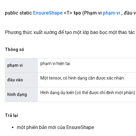
public static
Ensure
Shape
<T>
tạo
(Phạm vi
phạm vi
,
đầu 
Phương thức xuất xưởng để tạo một lớp bao bọc một thao tác
Thông số
phạm vi hiện tại
phạm vi
Một tensor, có hình dạng cần được xác nhận.
đầu vào
Hình dạng dự kiến ​​(có thể được chỉ định một phần)
hình dạng
Trả lại
một phiên bản mới của EnsureShape