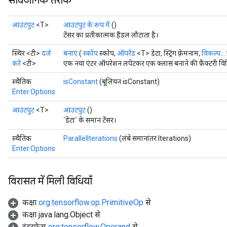
सार्वजनिक तरीके
आउटपुट
<T>
आउटपुट के रूप में
()
टेंसर का प्रतीकात्मक हैंडल लौटाता है।
स्थिर <टी>
दर्ज
बनाएं
(
स्कोप
स्कोप,
ऑपरेंड
<T> डेटा, स्ट्रिंग फ़्रेमनाम,
विकल्प...
करें
<टी>
एक नया एंटर ऑपरेशन लपेटकर एक क्लास बनाने की फ़ैक्टरी वि
स्थैतिक
isConstant
(बूलियन isConstant)
Enter.Options
आउटपुट
<T>
आउटपुट
()
`डेटा` के समान टेंसर।
स्थैतिक
ParallelIterations
(लंबे समानांतर Iterations)
Enter.Options
विरासत में मिली विधियाँ
कक्षा
org.tensorflow.op.PrimitiveOp
से
कक्षा java.lang.Object से
इंटरफ़ेस
org.tensorflow.Operand
से