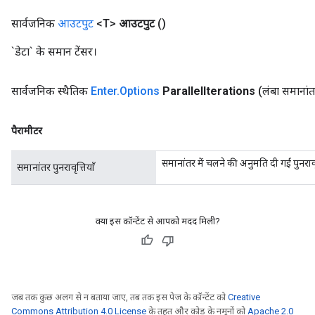
सार्वजनिक
आउटपुट
<T>
आउटपुट
()
`डेटा` के समान टेंसर।
सार्वजनिक स्थैतिक
Enter
.
Options
Parallel
Iterations
(लंबा समानां
पैरामीटर
समानांतर में चलने की अनुमति दी गई पुनरावृत
समानांतर पुनरावृत्तियाँ
क्या इस कॉन्टेंट से आपको मदद मिली?
जब तक कुछ अलग से न बताया जाए, तब तक इस पेज के कॉन्टेंट को
Creative
Commons Attribution 4.0 License
के तहत और कोड के नमूनों को
Apache 2.0